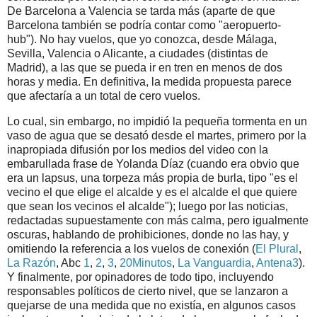
De Barcelona a Valencia se tarda más (aparte de que
Barcelona también se podría contar como "aeropuerto-
hub"). No hay vuelos, que yo conozca, desde Málaga,
Sevilla, Valencia o Alicante, a ciudades (distintas de
Madrid), a las que se pueda ir en tren en menos de dos
horas y media. En definitiva, la medida propuesta parece
que afectaría a un total de cero vuelos.
Lo cual, sin embargo, no impidió la pequeña tormenta en un
vaso de agua que se desató desde el martes, primero por la
inapropiada difusión por los medios del video con la
embarullada frase de Yolanda Díaz (cuando era obvio que
era un lapsus, una torpeza más propia de burla, tipo "es el
vecino el que elige el alcalde y es el alcalde el que quiere
que sean los vecinos el alcalde"); luego por las noticias,
redactadas supuestamente con más calma, pero igualmente
oscuras, hablando de prohibiciones, donde no las hay, y
omitiendo la referencia a los vuelos de conexión (
El Plural
,
La Razón
, Abc
1
,
2
,
3
,
20Minutos
,
La Vanguardia
,
Antena3
).
Y finalmente, por opinadores de todo tipo, incluyendo
responsables políticos de cierto nivel, que se lanzaron a
quejarse de una medida que no existía, en algunos casos