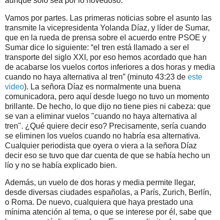
aunque solo sea por lo novedoso.
Vamos por partes. Las primeras noticias sobre el asunto las
transmite la vicepresidenta Yolanda Díaz, y líder de Sumar,
que en la rueda de prensa sobre el acuerdo entre PSOE y
Sumar dice lo siguiente: “el tren está llamado a ser el
transporte del siglo XXI, por eso hemos acordado que han
de acabarse los vuelos cortos inferiores a dos horas y media
cuando no haya alternativa al tren” (minuto 43:23 de
este
video
). La señora Díaz es normalmente una buena
comunicadora, pero aquí desde luego no tuvo un momento
brillante. De hecho, lo que dijo no tiene pies ni cabeza: que
se van a eliminar vuelos "cuando no haya alternativa al
tren". ¿Qué quiere decir eso? Precisamente, sería cuando
se eliminen los vuelos cuando no habría esa alternativa.
Cualquier periodista que oyera o viera a la señora Díaz
decir eso se tuvo que dar cuenta de que se había hecho un
lío y no se había explicado bien.
Además, un vuelo de dos horas y media permite llegar,
desde diversas ciudades españolas, a París, Zurich, Berlín,
o Roma. De nuevo, cualquiera que haya prestado una
mínima atención al tema, o que se interese por él, sabe que