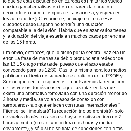
lo que se está discutiendo en Europa es limitar los vuelos
que tengan alternativas en tren de parecida duración
(teniendo en cuenta tiempos de transporte a, y espera en,
los aeropuertos). Obviamente, un viaje en tren a esas
ciudades desde España no tendría una duración
comparable a la del avión. Habría que enlazar varios trenes
y la duración del viaje estaría en muchos casos por encima
de las 15 horas.
Era obvio, entonces, que lo dicho por la señora Díaz era un
error. La frase de marras se debió pronunciar alrededor de
las 13:15 o algo más tarde, puesto que el acto estaba
convocado para las 12:30. Casi a la misma hora los medios
publicaron el texto del acuerdo de coalición entre PSOE y
Sumar, que decía lo siguiente: "impulsaremos la reducción
de los vuelos domésticos en aquellas rutas en las que
exista una alternativa ferroviaria con una duración menor de
2 horas y media, salvo en casos de conexión con
aeropuertos-hub que enlacen con rutas internacionales."
Fíjense: se "impulsará" la reducción (no se prohibirá), solo
de vuelos domésticos, solo si hay alternativa en tren de 2
horas y media (no si el vuelo dura dos horas y media,
obviamente), y sólo si no se trata de conexiones con rutas