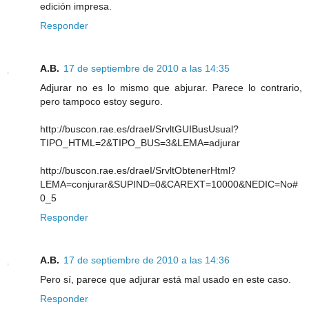
edición impresa.
Responder
A.B.
17 de septiembre de 2010 a las 14:35
Adjurar no es lo mismo que abjurar. Parece lo contrario,
pero tampoco estoy seguro.
http://buscon.rae.es/draeI/SrvltGUIBusUsual?
TIPO_HTML=2&TIPO_BUS=3&LEMA=adjurar
http://buscon.rae.es/draeI/SrvltObtenerHtml?
LEMA=conjurar&SUPIND=0&CAREXT=10000&NEDIC=No#
0_5
Responder
A.B.
17 de septiembre de 2010 a las 14:36
Pero sí, parece que adjurar está mal usado en este caso.
Responder