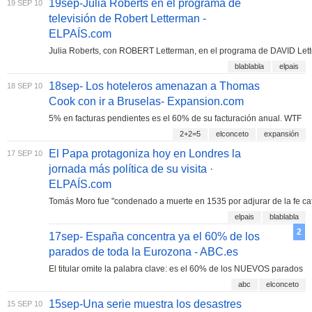
19sep-Julia Roberts en el programa de
19 SEP 10
televisión de Robert Letterman -
ELPAÍS.com
Julia Roberts, con ROBERT Letterman, en el programa de DAVID Let
blablabla
elpais
18sep- Los hoteleros amenazan a Thomas
18 SEP 10
Cook con ir a Bruselas- Expansion.com
5% en facturas pendientes es el 60% de su facturación anual. WTF
2+2=5
elconceto
expansión
El Papa protagoniza hoy en Londres la
17 SEP 10
jornada más política de su visita ·
ELPAÍS.com
Tomás Moro fue "condenado a muerte en 1535 por adjurar de la fe cat
elpais
blablabla
2
17sep- España concentra ya el 60% de los
parados de toda la Eurozona - ABC.es
El titular omite la palabra clave: es el 60% de los NUEVOS parados
abc
elconceto
15sep-Una serie muestra los desastres
15 SEP 10