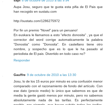
sapi
8 de octubre de 2010 a las 9:54
Aupa Josu, seguro que te gusta esta pifia de El Pais que
han recogido en sustatu.com
http://sustatu.com/1286275972
Por fin un premio "Novel" para un peruano!
En euskara le llamamos a esto "efecto donosita" , ya que el
corrector del word corrige automaticamente la palabra
"Donostia" como "Donosita". En castellano tiene otro
nombre, y sospecho que es lo que le ha pasado al
periodista de El pais. Divertido en todo caso no?
Responder
Gauffre
9 de octubre de 2010 a las 13:30
Josu, lo de los 15 euros por minuto es una confusión menor
comparado con el razonamiento de fondo del artículo. Con
ese dato (precio medio) lo único que sabemos es que de
media la gente gastó menos por minuto, pero no sabemos
absolutamente nada de las tarifas. Es perfectamente
posible, por ejemplo, que hayan subido todas las tarifas,