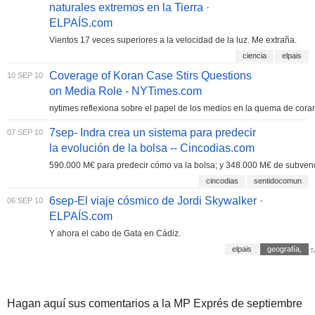
naturales extremos en la Tierra ·
ELPAÍS.com
Vientos 17 veces superiores a la velocidad de la luz. Me extraña.
ciencia
elpais
Coverage of Koran Case Stirs Questions
10 SEP 10
on Media Role - NYTimes.com
nytimes reflexiona sobre el papel de los medios en la quema de cora
7sep- Indra crea un sistema para predecir
07 SEP 10
la evolución de la bolsa -- Cincodias.com
590.000 M€ para predecir cómo va la bolsa; y 348.000 M€ de subvenc
cincodias
sentidocomun
6sep-El viaje cósmico de Jordi Skywalker ·
06 SEP 10
ELPAÍS.com
Y ahora el cabo de Gata en Cádiz.
elpais
geografía,
T
Hagan aquí sus comentarios a la MP Exprés de septiembre