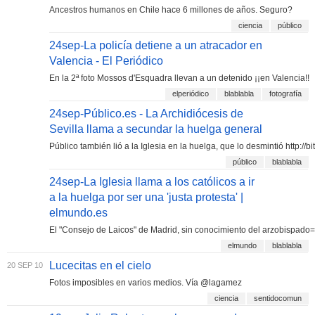
Ancestros humanos en Chile hace 6 millones de años. Seguro?
ciencia
público
24sep-La policía detiene a un atracador en
Valencia - El Periódico
En la 2ª foto Mossos d'Esquadra llevan a un detenido ¡¡en Valencia!!
elperiódico
blablabla
fotografía
24sep-Público.es - La Archidiócesis de
Sevilla llama a secundar la huelga general
Público también lió a la Iglesia en la huelga, que lo desmintió http://b
público
blablabla
24sep-La Iglesia llama a los católicos a ir
a la huelga por ser una 'justa protesta' |
elmundo.es
El "Consejo de Laicos" de Madrid, sin conocimiento del arzobispado= "
elmundo
blablabla
Lucecitas en el cielo
20 SEP 10
Fotos imposibles en varios medios. Vía @lagamez
ciencia
sentidocomun