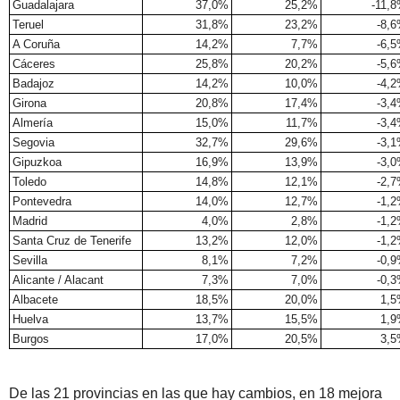
Guadalajara
37,0%
25,2%
-11,
Teruel
31,8%
23,2%
-8,
A Coruña
14,2%
7,7%
-6,
Cáceres
25,8%
20,2%
-5,
Badajoz
14,2%
10,0%
-4,
Girona
20,8%
17,4%
-3,
Almería
15,0%
11,7%
-3,
Segovia
32,7%
29,6%
-3,
Gipuzkoa
16,9%
13,9%
-3,
Toledo
14,8%
12,1%
-2,
Pontevedra
14,0%
12,7%
-1,
Madrid
4,0%
2,8%
-1,
Santa Cruz de Tenerife
13,2%
12,0%
-1,
Sevilla
8,1%
7,2%
-0,
Alicante / Alacant
7,3%
7,0%
-0,
Albacete
18,5%
20,0%
1,
Huelva
13,7%
15,5%
1,
Burgos
17,0%
20,5%
3,
De las 21 provincias en las que hay cambios, en 18 mejora