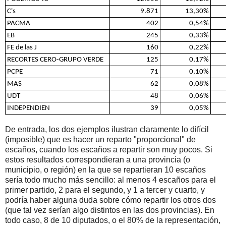
C's
9.871
13,30%
PACMA
402
0,54%
EB
245
0,33%
FE de las J
160
0,22%
RECORTES CERO-GRUPO VERDE
125
0,17%
PCPE
71
0,10%
MAS
62
0,08%
UDT
48
0,06%
INDEPENDIEN
39
0,05%
De entrada, los dos ejemplos ilustran claramente lo difícil
(imposible) que es hacer un reparto "proporcional" de
escaños, cuando los escaños a repartir son muy pocos. Si
estos resultados correspondieran a una provincia (o
municipio, o región) en la que se repartieran 10 escaños
sería todo mucho más sencillo: al menos 4 escaños para el
primer partido, 2 para el segundo, y 1 a tercer y cuarto, y
podría haber alguna duda sobre cómo repartir los otros dos
(que tal vez serían algo distintos en las dos provincias). En
todo caso, 8 de 10 diputados, o el 80% de la representación,