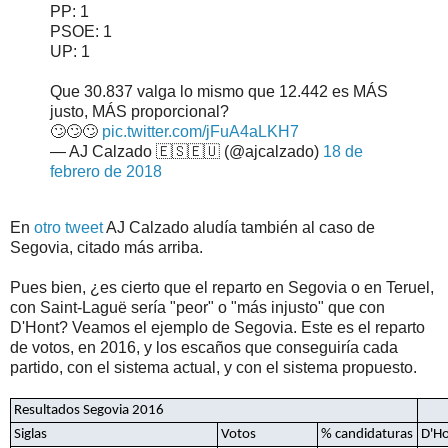
PP: 1
PSOE: 1
UP: 1
Que 30.837 valga lo mismo que 12.442 es MÁS
justo, MÁS proporcional?
🙄🙄🙄
pic.twitter.com/jFuA4aLKH7
— AJ Calzado 🇪🇸🇪🇺 (@ajcalzado)
18 de
febrero de 2018
En
otro tweet
AJ Calzado aludía también al caso de
Segovia, citado más arriba.
Pues bien, ¿es cierto que el reparto en Segovia o en Teruel,
con Saint-Laguë sería "peor" o "más injusto" que con
D'Hont? Veamos el ejemplo de Segovia. Este es el reparto
de votos, en 2016, y los escaños que conseguiría cada
partido, con el sistema actual, y con el sistema propuesto.
Resultados Segovia 2016
Siglas
Votos
% candidaturas
D'H