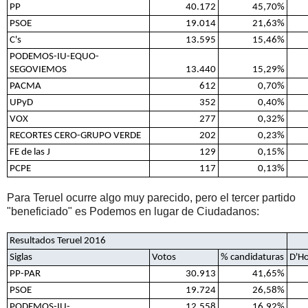
PP
40.172
45,70%
PSOE
19.014
21,63%
C's
13.595
15,46%
PODEMOS-IU-EQUO-
SEGOVIEMOS
13.440
15,29%
PACMA
612
0,70%
UPyD
352
0,40%
VOX
277
0,32%
RECORTES CERO-GRUPO VERDE
202
0,23%
FE de las J
129
0,15%
PCPE
117
0,13%
Para Teruel ocurre algo muy parecido, pero el tercer partido
"beneficiado" es Podemos en lugar de Ciudadanos:
Resultados Teruel 2016
Siglas
Votos
% candidaturas
D'H
PP-PAR
30.913
41,65%
PSOE
19.724
26,58%
PODEMOS-IU-
12.558
16,92%