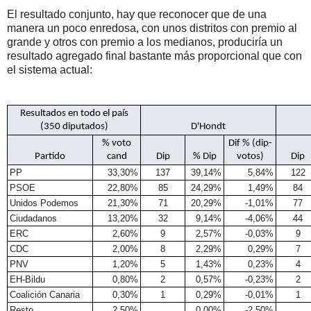
El resultado conjunto, hay que reconocer que de una
manera un poco enredosa, con unos distritos con premio al
grande y otros con premio a los medianos, produciría un
resultado agregado final bastante más proporcional que con
el sistema actual:
Resultados en todo el país
(350 diputados)
D'Hondt
% voto
Dif % (dip-
Partido
cand
Dip
% Dip
votos)
Dip
PP
33,30%
137
39,14%
5,84%
122
PSOE
22,80%
85
24,29%
1,49%
84
Unidos Podemos
21,30%
71
20,29%
-1,01%
77
Ciudadanos
13,20%
32
9,14%
-4,06%
44
ERC
2,60%
9
2,57%
-0,03%
9
CDC
2,00%
8
2,29%
0,29%
7
PNV
1,20%
5
1,43%
0,23%
4
EH-Bildu
0,80%
2
0,57%
-0,23%
2
Coalición Canaria
0,30%
1
0,29%
-0,01%
1
Resto
2,50%
0,00%
-2,50%