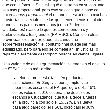
que se podría formular de la siguiente manera: es posible
que con la fórmula Sainte-Laguë el sistema en su conjunto
sea más proporcional, pero esto se consigue a base de
hacer
menos proporcional
el reparto de escaños en muchas
provincias, especialmente las que tienen menos diputados,
dando a los partidos medianos (como Podemos o
Ciudadanos) más de lo que les correspondería, y
quitándoselo a los grandes (PP, PSOE). Como en otras
provincias los grandes siguen sacando una
sobrerrepresentación, el conjunto final puede ser más
equilibrado, pero para ello se cometerían "injusticias" o
repartos claramente desproporcionados en ciertos lugares.
Una variante de esta argumentación lo tienen en el artículo
de
El País
citado más arriba:
[la reforma propuesta] también produciría
disfunciones. En Segovia, por ejemplo, que
reparte tres escaños, el PP, que logró el 45,46%
de los votos en 2016 cedería uno de sus dos
escaños a Ciudadanos, que fue la tercera fuerza
en la provincia con solo el 15,32%. En Huelva
pasa algo parecido: el PSOE logró casi el 36%