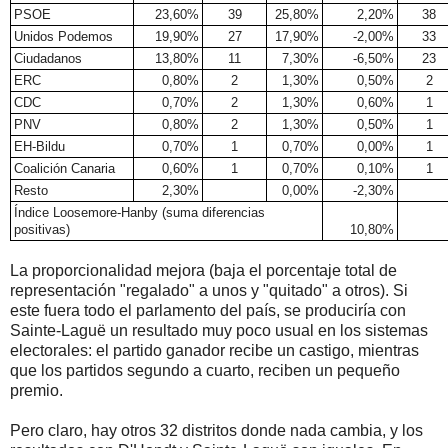
PSOE
23,60%
39
25,80%
2,20%
38
Unidos Podemos
19,90%
27
17,90%
-2,00%
33
Ciudadanos
13,80%
11
7,30%
-6,50%
23
ERC
0,80%
2
1,30%
0,50%
2
CDC
0,70%
2
1,30%
0,60%
1
PNV
0,80%
2
1,30%
0,50%
1
EH-Bildu
0,70%
1
0,70%
0,00%
1
Coalición Canaria
0,60%
1
0,70%
0,10%
1
Resto
2,30%
0,00%
-2,30%
Índice Loosemore-Hanby (suma diferencias
positivas)
10,80%
La proporcionalidad mejora (baja el porcentaje total de
representación "regalado" a unos y "quitado" a otros). Si
este fuera todo el parlamento del país, se produciría con
Sainte-Laguë un resultado muy poco usual en los sistemas
electorales: el partido ganador recibe un castigo, mientras
que los partidos segundo a cuarto, reciben un pequeño
premio.
Pero claro, hay otros 32 distritos donde nada cambia, y los