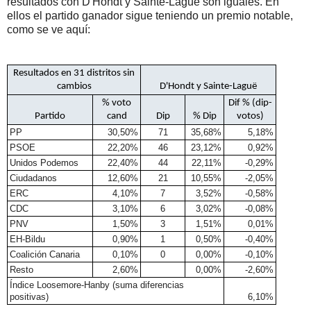
resultados con D'Hondt y Sainte-Laguë son iguales. En
ellos el partido ganador sigue teniendo un premio notable,
como se ve aquí:
Resultados en 31 distritos sin
cambios
D'Hondt y Sainte-Laguë
% voto
Dif % (dip-
Partido
cand
Dip
% Dip
votos)
PP
30,50%
71
35,68%
5,18%
PSOE
22,20%
46
23,12%
0,92%
Unidos Podemos
22,40%
44
22,11%
-0,29%
Ciudadanos
12,60%
21
10,55%
-2,05%
ERC
4,10%
7
3,52%
-0,58%
CDC
3,10%
6
3,02%
-0,08%
PNV
1,50%
3
1,51%
0,01%
EH-Bildu
0,90%
1
0,50%
-0,40%
Coalición Canaria
0,10%
0
0,00%
-0,10%
Resto
2,60%
0,00%
-2,60%
Índice Loosemore-Hanby (suma diferencias
positivas)
6,10%