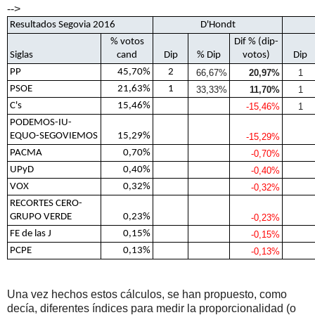
-->
Resultados Segovia 2016
D'Hondt
% votos
Dif % (dip-
Siglas
cand
Dip
% Dip
votos)
Dip
PP
45,70%
2
66,67%
20,97%
1
PSOE
21,63%
1
33,33%
11,70%
1
C's
15,46%
-15,46%
1
PODEMOS-IU-
EQUO-SEGOVIEMOS
15,29%
-15,29%
PACMA
0,70%
-0,70%
UPyD
0,40%
-0,40%
VOX
0,32%
-0,32%
RECORTES CERO-
GRUPO VERDE
0,23%
-0,23%
FE de las J
0,15%
-0,15%
PCPE
0,13%
-0,13%
Una vez hechos estos cálculos, se han propuesto, como
decía, diferentes índices para medir la proporcionalidad (o