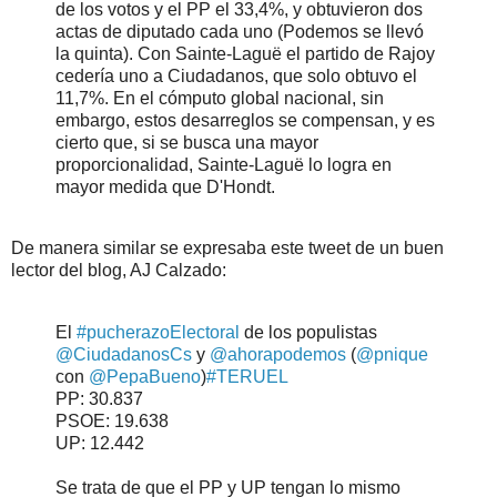
de los votos y el PP el 33,4%, y obtuvieron dos
actas de diputado cada uno (Podemos se llevó
la quinta). Con Sainte-Laguë el partido de Rajoy
cedería uno a Ciudadanos, que solo obtuvo el
11,7%. En el cómputo global nacional, sin
embargo, estos desarreglos se compensan, y es
cierto que, si se busca una mayor
proporcionalidad, Sainte-Laguë lo logra en
mayor medida que D'Hondt.
De manera similar se expresaba este tweet de un buen
lector del blog, AJ Calzado:
El
#pucherazoElectoral
de los populistas
@CiudadanosCs
y
@ahorapodemos
(
@pnique
con
@PepaBueno
)
#TERUEL
PP: 30.837
PSOE: 19.638
UP: 12.442
Se trata de que el PP y UP tengan lo mismo