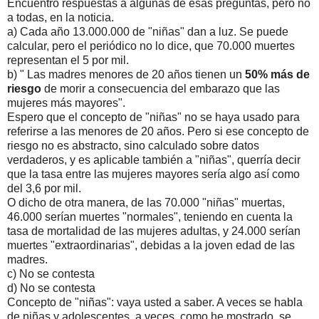
Encuentro respuestas a algunas de esas preguntas, pero no
a todas, en la noticia.
a) Cada año 13.000.000 de "niñas" dan a luz. Se puede
calcular, pero el periódico no lo dice, que 70.000 muertes
representan el 5 por mil.
b) "
Las madres menores de 20 años tienen un
50% más de
riesgo
de morir a consecuencia del embarazo que las
mujeres más mayores".
Espero que el concepto de "niñas" no se haya usado para
referirse a las menores de 20 años. Pero si ese concepto de
riesgo no es abstracto, sino calculado sobre datos
verdaderos, y es aplicable también a "niñas", querría decir
que la tasa entre las mujeres mayores sería algo así como
del 3,6 por mil.
O dicho de otra manera, de las 70.000 "niñas" muertas,
46.000 serían muertes "normales", teniendo en cuenta la
tasa de mortalidad de las mujeres adultas, y 24.000 serían
muertes "extraordinarias", debidas a la joven edad de las
madres.
c) No se contesta
d) No se contesta
Concepto de "niñas": vaya usted a saber. A veces se habla
de niñas y adolescentes, a veces, como he mostrado, se