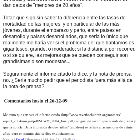
dan datos de "menores de 20 años".
Total: que sigo sin saber la diferencia entre las tasas de
mortalidad de las mujeres, y en particular de las más
jóvenes, durante el embarazo y parto, entre países en
desarrollo y países desarrollados, que sería lo único que
realmente me haría ver si el problema del que hablamos es
gigantesco, grande, o moderado; si la distancia por recorrer,
o si se quiere, las mejoras que se pueden conseguir son
grandísimas o son modestas...
Seguramente el informe citado lo dice, y la nota de prensa
no. ¿Sería mucho pedir que el periodista fuera más allá de
la nota de prensa?
Comentarios hasta el 26-12-09
Me temo que esta vez el informe citado (http://www.savethechildren.org/mothers/
report_2004/images/pdf/SOWM_2004_final.pdf) es igual de oscuro que la nota de prensa y
que la noticia. Da la impresión de que "niñas" (children) se refiere a las menores de veinte
años, pero en ningún sitio se dice explícitamente.
Wonka |
Email
| Homepage | 16.Sep.04 - 12:45 |
#