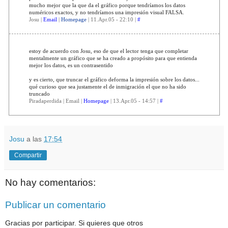
mucho mejor que la que da el gráfico porque tendríamos los datos
numéricos exactos, y no tendríamos una impresión visual FALSA.
Josu |
Email
|
Homepage
| 11.Apr.05 - 22:10 |
#
estoy de acuerdo con Josu, eso de que el lector tenga que completar
mentalmente un gráfico que se ha creado a propósito para que entienda
mejor los datos, es un contrasentido
y es cierto, que truncar el gráfico deforma la impresión sobre los datos...
qué curioso que sea justamente el de inmigración el que no ha sido
truncado
Piradaperdida | Email |
Homepage
| 13.Apr.05 - 14:57 |
#
Josu
a las
17:54
Compartir
No hay comentarios:
Publicar un comentario
Gracias por participar. Si quieres que otros