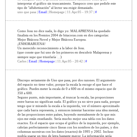
interpretar el gráfico sin truncamiento. Tampoco creo que pedirle este
tipo de "alfabetización" al lector sea exigir demasiado.
uno que pasa |
Email
| Homepage | 11.Apr.05 - 19:37 |
#
Como Josu no dice nada, lo digo yo: MALAPRENSA ha quedado
finalista en los Premios 2004 de bitacoras.com en dos categorías:
Mejor Bitácora Novel y Mejor Bitácora Europea.
¡ENHORABUENA!
Un merecido reconocimiento a la labor de Josu.
(que conste que fui uno de los primeros en descubrir Malaprensa y
siempre supe que triunfaría
)
Carlos |
Email
|
Homepage
| 11.Apr.05 - 20:42 |
#
Discrepo seriamente de Uno que pasa, por dos razones. El argumento
del espacio no tiene valor, porque la escala la escoge el que hace el
gráfico. Puedes meter la escala de 0 a 600 en el mismo espacio que de
350 a 600.
Seguno punto, más importante, al truncar la escala, las proporciones
entre barras no significan nada. El gráfico ya no sirve para nada, porque
tengo que ir mirando la escala a la izquierda, ver el número aproximado
que cada barra representa, y entonces intentar hacerme una idea mental,
de las proporciones entre países, huyendo mentalmente de lo que mis
ojos me están enseñando. Sería mucho mejor una tabla con los datos
exactos. En el espacio que ocupa el gráfico de la izquierda, por ejemplo,
cabrían perfectamente cinco líneas con los nombres de los países, y dos
columnas sucesivas con los datos (exactos) de 1995 y 2002. Incluso
podría usarse un tipo de letra bastante mayor. La información sería