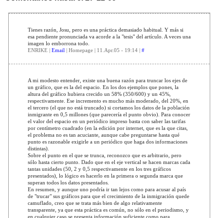
Tienes razón, Josu, pero es una práctica demasiado habitual. Y más si
esa pendiente pronunciada va acorde a la "tesis" del artículo. A veces una
imagen lo emborrona todo.
ENRIKE |
Email
| Homepage | 11.Apr.05 - 19:14 |
#
A mi modesto entender, existe una buena razón para truncar los ejes de
un gráfico, que es la del espacio. En los dos ejemplos que pones, la
altura del gráfico hubiera crecido un 58% (350/600) y un 45%,
respectivamente. Ese incremento es mucho más moderado, del 20%, en
el tercero (el que no está truncado) si cortamos los datos de la población
inmigrante en 0,5 millones (que parecería el punto obvio). Para conocer
el valor del espacio en un periódico impreso basta con saber las tarifas
por centímetro cuadrado (en la edición por internet, que es la que citas,
el problema no es tan acuciante, aunque cabe preguntarse hasta qué
punto es razonable exigirle a un periódico que haga dos informaciones
distintas).
Sobre el punto en el que se trunca, reconozco que es arbitrario, pero
sólo hasta cierto punto. Dado que en el eje vertical se hacen marcas cada
tantas unidades (50, 2 y 0,5 respectivamente en los tres gráficos
presentados), lo lógico es hacerlo en la primera o segunda marca que
superan todos los datos presentados.
En resumen, y aunque uno podría ir tan lejos como para acusar al país
de "trucar" sus gráficos para que el crecimiento de la inmigración quede
camuflado, creo que se trata más bien de algo relativamente
transparente, ya que esta práctica es común, no sólo en el periodismo, y
en cualquier caso se presenta información suficiente como para