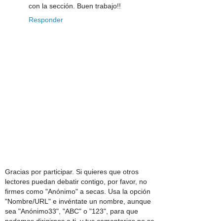
con la sección. Buen trabajo!!
Responder
Gracias por participar. Si quieres que otros
lectores puedan debatir contigo, por favor, no
firmes como "Anónimo" a secas. Usa la opción
"Nombre/URL" e invéntate un nombre, aunque
sea "Anónimo33", "ABC" o "123", para que
podamos dirigirnos a ti, y tus comentarios no se