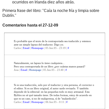
ocurridos en Irlanda diez años atrás.
Primera frase del libro: "Caía la noche fría y limpia sobre
Dublín."
Comentarios hasta el 27-12-09
Es probable que el texto de la contraportada sea traducido y estemos
ante un simple lapsus del traductor. Digo yo.
Carlos |
Email
|
Homepage
| 05.Jun.05 - 23:19 |
#
Naturalmente, un lapsus lo tiene cualquiera...
Pero una contraportada de un libro ¿por cuántas manos pasará?
Josu |
Email
|
Homepage
| 05.Jun.05 - 23:40 |
#
Si es una traducción, solo por el traductor y otra persona, el corrector o
el editor. Si es un libro original, el autor suele revisarlo. Y también
depende de la editorial: en las pequeñas todo es muy artesanal. Esta
Byblos no sé qué tamaño tiene. De todas formas, estoy de acuerdo en
que es un caso, si no de malaprensa, sí de "malaedición".
Carlos |
Email
|
Homepage
| 06.Jun.05 - 0:11 |
#