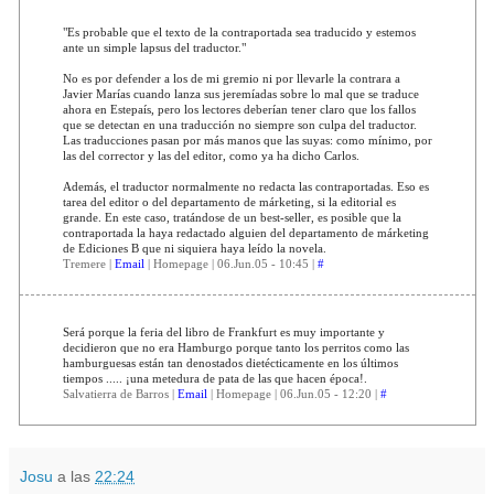
"Es probable que el texto de la contraportada sea traducido y estemos
ante un simple lapsus del traductor."
No es por defender a los de mi gremio ni por llevarle la contrara a
Javier Marías cuando lanza sus jeremíadas sobre lo mal que se traduce
ahora en Estepaís, pero los lectores deberían tener claro que los fallos
que se detectan en una traducción no siempre son culpa del traductor.
Las traducciones pasan por más manos que las suyas: como mínimo, por
las del corrector y las del editor, como ya ha dicho Carlos.
Además, el traductor normalmente no redacta las contraportadas. Eso es
tarea del editor o del departamento de márketing, si la editorial es
grande. En este caso, tratándose de un best-seller, es posible que la
contraportada la haya redactado alguien del departamento de márketing
de Ediciones B que ni siquiera haya leído la novela.
Tremere |
Email
| Homepage | 06.Jun.05 - 10:45 |
#
Será porque la feria del libro de Frankfurt es muy importante y
decidieron que no era Hamburgo porque tanto los perritos como las
hamburguesas están tan denostados dietécticamente en los últimos
tiempos ..... ¡una metedura de pata de las que hacen época!.
Salvatierra de Barros |
Email
| Homepage | 06.Jun.05 - 12:20 |
#
Josu
a las
22:24