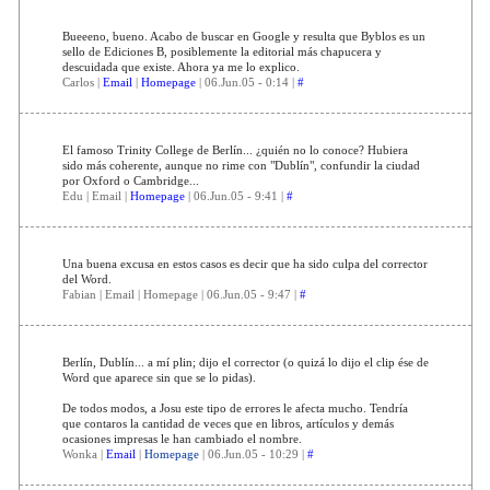
Bueeeno, bueno. Acabo de buscar en Google y resulta que Byblos es un
sello de Ediciones B, posiblemente la editorial más chapucera y
descuidada que existe. Ahora ya me lo explico.
Carlos |
Email
|
Homepage
| 06.Jun.05 - 0:14 |
#
El famoso Trinity College de Berlín... ¿quién no lo conoce? Hubiera
sido más coherente, aunque no rime con "Dublín", confundir la ciudad
por Oxford o Cambridge...
Edu | Email |
Homepage
| 06.Jun.05 - 9:41 |
#
Una buena excusa en estos casos es decir que ha sido culpa del corrector
del Word.
Fabian | Email | Homepage | 06.Jun.05 - 9:47 |
#
Berlín, Dublín... a mí plin; dijo el corrector (o quizá lo dijo el clip ése de
Word que aparece sin que se lo pidas).
De todos modos, a Josu este tipo de errores le afecta mucho. Tendría
que contaros la cantidad de veces que en libros, artículos y demás
ocasiones impresas le han cambiado el nombre.
Wonka |
Email
|
Homepage
| 06.Jun.05 - 10:29 |
#