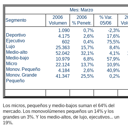
Mes: Marzo
2006
2006
% Var.
2
Segmento
Volumen
% Penetr.
05/06
Vo
1.090
0,7%
-2,3%
Deportivo
4.175
2,6%
17,6%
Ejecutivo
602
0,4%
75,5%
Lujo
25.363
15,7%
8,4%
Medio-alto
52.042
32,1%
4,1%
Medio-bajo
10.979
6,8%
57,9%
Micro
22.124
13,7%
10,9%
Monov. Pequeño
4.184
2,6%
40,9%
Monov. Grande
41.347
25,5%
0,2%
Pequeño
TOTAL
161.906
100%
8,3%
3
Los micros, pequeños y medio-bajos suman el 64% del
mercado. Los monovolúmenes pequeños un 14% y los
grandes un 3%. Y los medio-altos, de lujo, ejecutivos... un
19%.