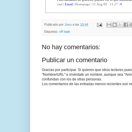
raul |
Email
| Homepage | 11.Aug.09 - 11:27 |
#
Publicado por
Josu
a las
10:44
Etiquetas:
off topic
No hay comentarios:
Publicar un comentario
Gracias por participar. Si quieres que otros lectores pu
"Nombre/URL" e invéntate un nombre, aunque sea "Anónim
confundan con los de otras personas.
Los comentarios de las entradas menos recientes son re