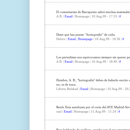
El comentarista de Barrapunto sabrá muchas matemáticas 
A.B. |
Email
| Homepage | 10.Aug.09 - 17:33 |
#
Dime que has puesto
"hortografía"
de coña.
Defero |
Email
|
Homepage
| 10.Aug.09 - 18:36 |
#
Los periodistas nos equivocamos siempre sin querer pe
A.B. |
Email
| Homepage | 10.Aug.09 - 18:49 |
#
Hombre, A. B., "hortografía" debes de haberlo escrito 
no, es de traca.
Liberto Bolabad |
Email
| Homepage | 10.Aug.09 - 20:
Renfe flota autobuses por el corte del AVE Madrid-Sev
raul |
Email
| Homepage | 11.Aug.09 - 11:24 |
#
Pues hablando de gráficos, puedes ver el que muestran 