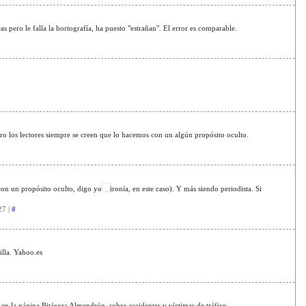
pero le falla la hortografía, ha puesto "estrañan". El error es comparable.
ro los lectores siempre se creen que lo hacemos con un algún propósito oculto.
con un propósito oculto, digo yo
ironía, en este caso). Y más siendo periodista. Si
27 |
#
illa. Yahoo.es
en la página Bitácora Almendrón, sobre accidentes y víctimas de tráfico