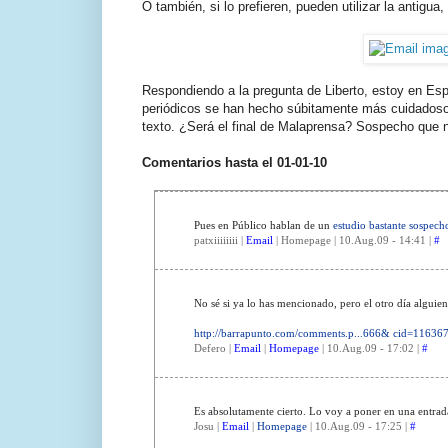
O también, si lo prefieren, pueden utilizar la antigua,
Respondiendo a la pregunta de Liberto, estoy en Espa
periódicos se han hecho súbitamente más cuidadoso
texto. ¿Será el final de Malaprensa? Sospecho que n
Comentarios hasta el 01-01-10
Pues en Público hablan de un
estudio bastante sospech
patxiiiiiiii |
Email
| Homepage | 10.Aug.09 - 14:41 |
#
No sé si ya lo has mencionado, pero el otro día alguien
http://barrapunto.com/comments.p...666& cid=11636
Defero |
Email
|
Homepage
| 10.Aug.09 - 17:02 |
#
Es absolutamente cierto. Lo voy a poner en una entrad
Josu |
Email
|
Homepage
| 10.Aug.09 - 17:25 |
#