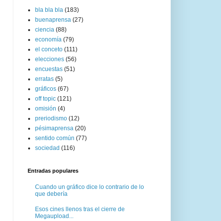
bla bla bla
(183)
buenaprensa
(27)
ciencia
(88)
economía
(79)
el conceto
(111)
elecciones
(56)
encuestas
(51)
erratas
(5)
gráficos
(67)
off topic
(121)
omisión
(4)
preriodismo
(12)
pésimaprensa
(20)
sentido común
(77)
sociedad
(116)
Entradas populares
Cuando un gráfico dice lo contrario de lo
que debería
Esos cines llenos tras el cierre de
Megaupload...