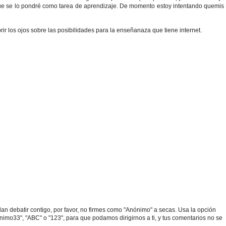
ue se lo pondré como tarea de aprendizaje. De momento estoy intentando quemis
r los ojos sobre las posibilidades para la enseñanaza que tiene internet.
edan debatir contigo, por favor, no firmes como "Anónimo" a secas. Usa la opción
o33", "ABC" o "123", para que podamos dirigirnos a ti, y tus comentarios no se