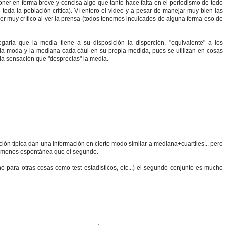
er en forma breve y concisa algo que tanto hace falta en el periodismo de todo
toda la población crítica). Ví entero el video y a pesar de manejar muy bien las
ser muy crítico al ver la prensa (todos tenemos inculcados de alguna forma eso de
garia que la media tiene a su disposición la disperción, "equivalente" a los
, la moda y la mediana cada cául en su propia medida, pues se utilizan en cosas
 la sensación que "desprecias" la media.
ón típica dan una información en cierto modo similar a mediana+cuartiles... pero
ón menos espontánea que el segundo.
o para otras cosas como test estadísticos, etc...) el segundo conjunto es mucho