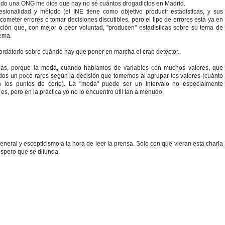
do una ONG me dice que hay no sé cuántos drogadictos en Madrid.
sionalidad y método (el INE tiene como objetivo producir estadísticas, y sus
meter errores o tomar decisiones discutibles, pero el tipo de errores está ya en
ción que, con mejor o peor voluntad, "producen" estadísticas sobre su tema de
tema.
cordatorio sobre cuándo hay que poner en marcha el crap detector.
das, porque la moda, cuando hablamos de variables con muchos valores, que
dos un poco raros según la decisión que tomemos al agrupar los valores (cuánto
n los puntos de corte). La "moda" puede ser un intervalo no especialmente
es, pero en la práctica yo no lo encuentro útil tan a menudo.
eneral y escepticismo a la hora de leer la prensa. Sólo con que vieran esta charla
espero que se difunda.