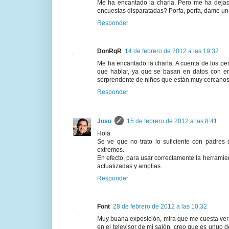
Me ha encantado la charla. Pero me ha dejad
encuestas disparatadas? Porfa, porfa, dame una 
Responder
DonRqR
14 de febrero de 2012 a las 19:32
Me ha encantado la charla. A cuenta de los per
que hablar, ya que se basan en datos con err
sorprendente de niños que están muy cercanos a
Responder
Josu
15 de febrero de 2012 a las 8:41
Hola
Se ve que no trato lo suficiente con padres
extremos.
En efecto, para usar correctamente la herramien
actualizadas y amplias.
Responder
Font
28 de febrero de 2012 a las 10:32
Muy buana exposición, mira que me cuesta ver 
en el televisor de mi salón, creo que es unuo d