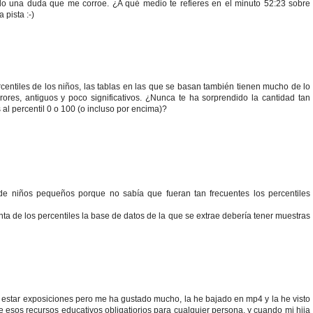
o una duda que me corroe. ¿A qué medio te refieres en el minuto 52:23 sobre
pista :-)
centiles de los niños, las tablas en las que se basan también tienen mucho de lo
ores, antiguos y poco significativos. ¿Nunca te ha sorprendido la cantidad tan
l percentil 0 o 100 (o incluso por encima)?
 de niños pequeños porque no sabía que fueran tan frecuentes los percentiles
ta de los percentiles la base de datos de la que se extrae debería tener muestras
estar exposiciones pero me ha gustado mucho, la he bajado en mp4 y la he visto
e esos recursos educativos obligatiorios para cualquier persona, y cuando mi hija