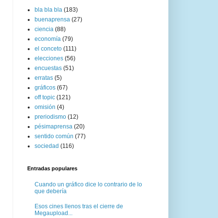
bla bla bla
(183)
buenaprensa
(27)
ciencia
(88)
economía
(79)
el conceto
(111)
elecciones
(56)
encuestas
(51)
erratas
(5)
gráficos
(67)
off topic
(121)
omisión
(4)
preriodismo
(12)
pésimaprensa
(20)
sentido común
(77)
sociedad
(116)
Entradas populares
Cuando un gráfico dice lo contrario de lo
que debería
Esos cines llenos tras el cierre de
Megaupload...