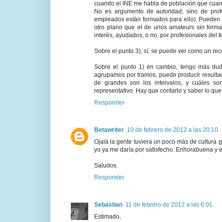
cuando el INE me habla de población que cuan
No es argumento de autoridad, sino de profe
empleados están formados para ello). Pueden co
otro plano que el de unos amateurs sin forma
interés, ayudados, o no, por profesionales del 
Sobre el punto 3), sí, se puede ver como un re
Sobre el punto 1) en cambio, tengo más du
agrupamos por tramos, puede producir resulta
de grandes son los intervalos, y cuáles so
representativo. Hay que contarlo y saber lo que 
Responder
Betawriter
10 de febrero de 2012 a las 20:10
Ojalá la gente tuviera un poco más de cultura g
yo ya me daría por satisfecho. Enhorabuena y 
Saludos.
Responder
Sebastian
11 de febrero de 2012 a las 6:01
Estimado,