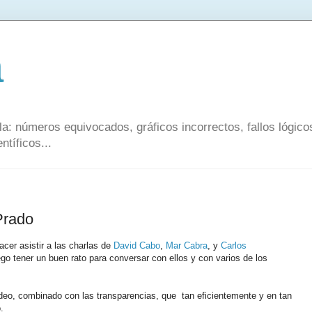
a
a: números equivocados, gráficos incorrectos, fallos lógic
ntíficos...
Prado
cer asistir a las charlas de
David Cabo
,
Mar Cabra
, y
Carlos
ego tener un buen rato para conversar con ellos y con varios de los
 video, combinado con las transparencias, que tan eficientemente y en tan
.