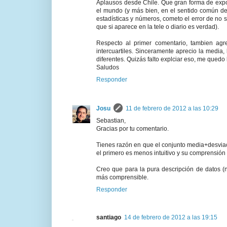
Aplausos desde Chile. Que gran forma de expon
el mundo (y más bien, en el sentido común de 
estadísticas y números, cometo el error de no 
que si aparece en la tele o diario es verdad).
Respecto al primer comentario, tambien agre
intercuartiles. Sinceramente aprecio la media
diferentes. Quizás falto explciar eso, me quedo
Saludos
Responder
Josu
11 de febrero de 2012 a las 10:29
Sebastian,
Gracias por tu comentario.
Tienes razón en que el conjunto media+desviaci
el primero es menos intuitivo y su comprensi
Creo que para la pura descripción de datos (n
más comprensible.
Responder
santiago
14 de febrero de 2012 a las 19:15