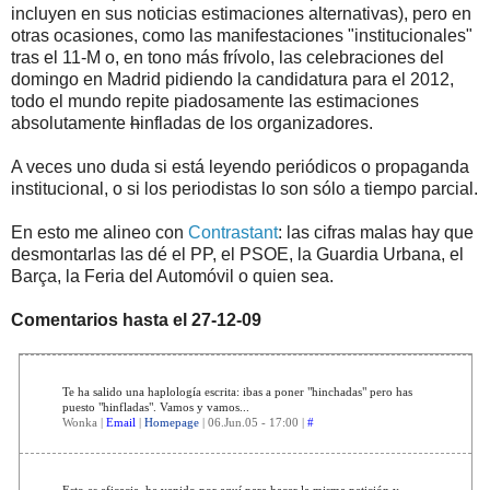
incluyen en sus noticias estimaciones alternativas), pero en
otras ocasiones, como las manifestaciones "institucionales"
tras el 11-M o, en tono más frívolo, las celebraciones del
domingo en Madrid pidiendo la candidatura para el 2012,
todo el mundo repite piadosamente las estimaciones
absolutamente
h
infladas de los organizadores.
A veces uno duda si está leyendo periódicos o propaganda
institucional, o si los periodistas lo son sólo a tiempo parcial.
En esto me alineo con
Contrastant
: las cifras malas hay que
desmontarlas las dé el PP, el PSOE, la Guardia Urbana, el
Barça, la Feria del Automóvil o quien sea.
Comentarios hasta el 27-12-09
Te ha salido una haplología escrita: ibas a poner "hinchadas" pero has
puesto "hinfladas". Vamos y vamos...
Wonka |
Email
|
Homepage
| 06.Jun.05 - 17:00 |
#
Esto es eficacia, he venido por aquí para hacer la misma petición y ...