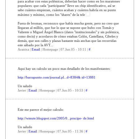
para acabar con estas polémicas, deberían hacer como en los maratones
populares: que cada "participante" lleve un chip identificativo, así se
sabe cuántos empiezan, cuántos acaban y cuántos habría en su punto
máximo y mínimo, como los "shares" de la tele
Fuera de bromas, reconozco que había mucha gente, pero no creo que
llegaran al millón, que fue lo que se supone que hubo con Tomás y
Valiente o Miguel Ángel Blanco (datos "institucionales" y sin polémica,
como decis) y acordaros de cómo estaban Colón, Castellana, Cibeles y
demás, que son calles y plazas bastante más anchas que las recorridas
este sábado por la AVT...
Arantxa |
Email
| Homepage | 07.Jun.05 - 10:11 |
#
Aqui hay un calculo un poco mas detallado de los manifestantes:
http://barrapunto.com/journal.pl...d=8384& id=13881
Un saludo
Javier |
Email
| Homepage | 07.Jun.05 - 10:53 |
#
Este me parece el mejor calculo:
http://wmute.blogspot.com/2005/0...prncipe- de.html
Un saludo
Javier |
Email
| Homepage | 07.Jun.05 - 11:36 |
#