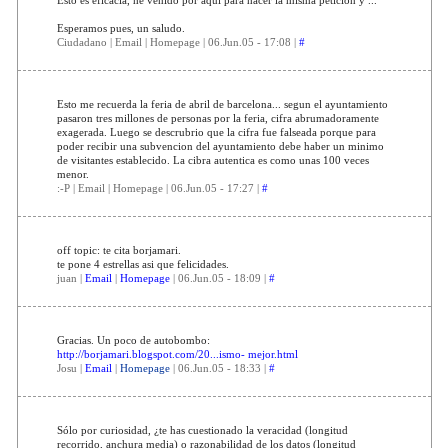
Esperamos pues, un saludo.
Ciudadano | Email | Homepage | 06.Jun.05 - 17:08 |
#
Esto me recuerda la feria de abril de barcelona... segun el ayuntamiento
pasaron tres millones de personas por la feria, cifra abrumadoramente
exagerada. Luego se descrubrio que la cifra fue falseada porque para
poder recibir una subvencion del ayuntamiento debe haber un minimo
de visitantes establecido. La cibra autentica es como unas 100 veces
menor.
:-P | Email | Homepage | 06.Jun.05 - 17:27 |
#
off topic: te cita borjamari.
te pone 4 estrellas asi que felicidades.
juan |
Email
|
Homepage
| 06.Jun.05 - 18:09 |
#
Gracias. Un poco de autobombo:
http://borjamari.blogspot.com/20...ismo- mejor.html
Josu |
Email
|
Homepage
| 06.Jun.05 - 18:33 |
#
Sólo por curiosidad, ¿te has cuestionado la veracidad (longitud
recorrido, anchura media) o razonabilidad de los datos (longitud