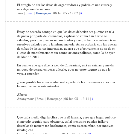
El arreglo de dar los datos de organizadores y policía es una cutrez y
una dejación de su tarea.
Josu |
Email
|
Homepage
| 06.Jun.05 - 19:02 |
#
Estoy de acuerdo contigo en que los datos deberían ser puestos en tela
de juicio por parte de los medios, explicando cómo han hecho se
cálculos, para que puedan ser analizados y comprobar la consistencia en
sucesivos cálculos sobre la misma materia. Así se acabaría con las guerra
de cifras de las aprtes interesadas, guerra que efectivamente no se da en
el caso de manifestaciones sin connotaciones políticas, como la de ayer
de Madrid 2012.
En cuanto a lo que dice la web de Contrastant, está en catalán y me da
un poco de pereza empezar a leerlo, pues no estoy seguro de que lo
vaya a entender.
¿Sería posible hacer un conteo real a partir de las fotos aéreas, o es una
locura plantearse este método?
Alberto
Anonymous | Email | Homepage | 06.Jun.05 - 19:11 |
#
Que cada medio diga la cifra que le dé la gana, pero que hagan público
el método seguido para obtenerla, así al menos no pueden inflar o
desinflar de manera tan bochornosa, como es costumbre, por motivos
ideológicos.
Ciudadano | Email | Homepage | 06.Jun.05 - 19:56 |
#