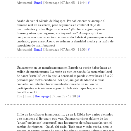
Almutamid |
Email
| Homepage | 07.Jun.05 - 11:44 |
#
Acabo de ver el cálculo de blogspot. Probablemente se acerque al
número real de asistentes, pero seguimos sin contar el flujo de
manifestantes ¿Todos llegaron a la vez? ¿No hubo algunos que se
fueron y otros que llegaron, sustituyendolos?. Aunque quizá se
compense con que no en todo el recorrido habría 4 personas por metro
cuadrado, pero claro ¿Cómo se estiman la densidad media y la razón de
reposición de manifestantes?
Almutamid |
Email
| Homepage | 07.Jun.05 - 11:50 |
#
Únicamente en las manifestaciones en Barcelona puede haber hasta un
millón de manifestantes. La razón es bien conocida: la costumbre local
de hacer "castells", con lo que la densidad se puede elevar hasta 15 o 20
personas por metro cuadrado. Así que, amigos de Madrid u otras
ciudades: no intenten hacer manifestaciones de un millón de
participantes, o invéntense algun rito folclórico que les permita
densificarse :D
Edu | Email |
Homepage
| 07.Jun.05 - 12:28 |
#
El lío de las cifras es intemporal ..... ya en la Biblia hay varios ejemplos
y se mantiene el lío una y otra vez. Quienes corrimos delante de los
"grises" creíamos (¡ingenuos!) que las guerras de cifras pasarían con el
cambio de régimen. ¡Quia!, ahí están. Todo pasa y todo queda, pero lo
nuestro es contar, contar de nuevo las cifras y siempre volver a empezar