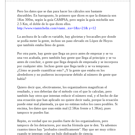
Pero los datos que se dan para hacer los cálculos son bastante
discutibles. En barrapunto, lo primero que dicen es que la distancia son
1Km 300m, según la guía CAMPSA, pero según la guía michelín son
2.5 Km, el doble de lo que dicen ellos.
http://www.viamichelin.com/viami...ice=1&x=21& y=12
La anchura de la calle es variable, hay glorietas y bocacalles por donde
se podía meter la gente, incluso un paso elevado en López de Hoyos
que también estaba lleno de gente.
Por otra parte, hay gente que llega un poco antes de empezar y se va
una vez acabada, pero también hay gente que llega al principio y se va
antes de concluir, o gente que llega después de empezada y se incorpora
por cualquier sitio. Incluso gente que llega tarde y se va temprano.
¿Cómo se puede cuantificar esto? ¿Y la gente que estaba en los
alrededores y no pudieron incorporarse debido al número de gente que
había?
Quiero decir que, efectivamene, los organizadores magnifican el
resultado, y nos deberían dar el método con el que lo calculan, pero
también hay otros que intentan reducir el número real, y el hecho de dar
una ecuación que han aplicado no quiere decir nada, porque la ecuación
puede estar mal planteada, ya que no estimas todos los casos posibles. Si
encima, los datos que usas están mal (2.5Km frente a 1.3Km), pues
tampoco te puedes fiar.
Repito, es verdad que no puedes fiarte de los organizadores, pero
tampoco de los detractores, por mucha fórmula que te den. Ya sabemos
cuantos timos hay "probados científicamente". Hay que ser muy crítico
cuando te intentan colar un bulo disfrazado de ciencia.