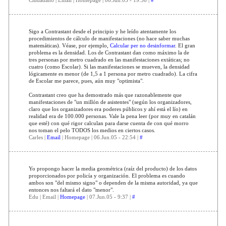
Sigo a Contrastant desde el principio y he leído atentamente los
procedimientos de cálculo de manifestaciones (no hace saber muchas
matemáticas). Véase, por ejemplo,
Calcular per no desinformar
. El gran
problema es la densidad. Los de Contrastant dan como máximo la de
tres personas por metro cuadrado en las manifestaciones extáticas; no
cuatro (como Escolar). Si las manifestaciones se mueven, la densidad
lógicamente es menor (de 1,5 a 1 persona por metro cuadrado). La cifra
de Escolar me parece, pues, aún muy "optimista".
Contrastant creo que ha demostrado más que razonablemente que
manifestaciones de "un millón de asistentes" (según los organizadores,
claro que los organizadores era poderes públicos y ahí está el lío) en
realidad era de 100.000 personas. Vale la pena leer (por muy en catalán
que esté) con qué rigor calculan para darse cuenta de con qué morro
nos toman el pelo TODOS los medios en ciertos casos.
Carles |
Email
| Homepage | 06.Jun.05 - 22:54 |
#
Yo propongo hacer la media geométrica (raíz del producto) de los datos
proporcionados por policía y organización. El problema es cuando
ambos son "del mismo signo" o dependen de la misma autoridad, ya que
entonces nos faltará el dato "menor".
Edu | Email |
Homepage
| 07.Jun.05 - 9:37 |
#