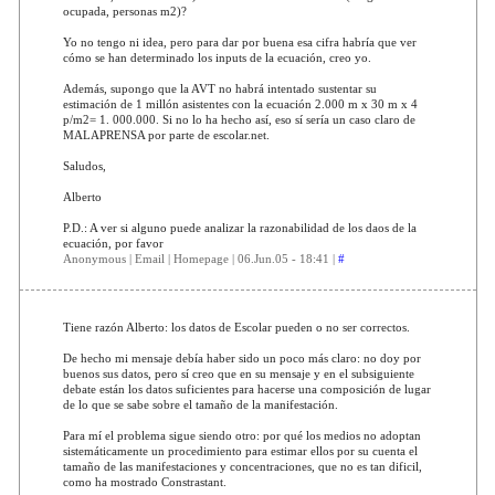
ocupada, personas m2)?
Yo no tengo ni idea, pero para dar por buena esa cifra habría que ver
cómo se han determinado los inputs de la ecuación, creo yo.
Además, supongo que la AVT no habrá intentado sustentar su
estimación de 1 millón asistentes con la ecuación 2.000 m x 30 m x 4
p/m2= 1. 000.000. Si no lo ha hecho así, eso sí sería un caso claro de
MALAPRENSA por parte de escolar.net.
Saludos,
Alberto
P.D.: A ver si alguno puede analizar la razonabilidad de los daos de la
ecuación, por favor
Anonymous | Email | Homepage | 06.Jun.05 - 18:41 |
#
Tiene razón Alberto: los datos de Escolar pueden o no ser correctos.
De hecho mi mensaje debía haber sido un poco más claro: no doy por
buenos sus datos, pero sí creo que en su mensaje y en el subsiguiente
debate están los datos suficientes para hacerse una composición de lugar
de lo que se sabe sobre el tamaño de la manifestación.
Para mí el problema sigue siendo otro: por qué los medios no adoptan
sistemáticamente un procedimiento para estimar ellos por su cuenta el
tamaño de las manifestaciones y concentraciones, que no es tan dificil,
como ha mostrado Constrastant.