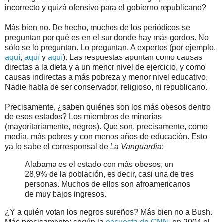
incorrecto y quizá ofensivo para el gobierno republicano?
Más bien no. De hecho, muchos de los periódicos se
preguntan por qué es en el sur donde hay más gordos. No
sólo se lo preguntan. Lo preguntan. A expertos (por ejemplo,
aquí
,
aquí
y
aquí
). Las respuestas apuntan como causas
directas a la dieta y a un menor nivel de ejercicio, y como
causas indirectas a más pobreza y menor nivel educativo.
Nadie habla de ser conservador, religioso, ni republicano.
Precisamente, ¿saben quiénes son los más obesos dentro
de esos estados? Los miembros de minorías
(mayoritariamente, negros). Que son, precisamente, como
media, más pobres y con menos años de educación. Esto
ya lo sabe el corresponsal de
La Vanguardia
:
Alabama es el estado con más obesos, un
28,9% de la población, es decir, casi una de tres
personas. Muchos de ellos son afroamericanos
de muy bajos ingresos.
¿Y a quién votan los negros sureños? Más bien no a Bush.
Más precisamente: según la
encuesta de CNN
, en 2004 el