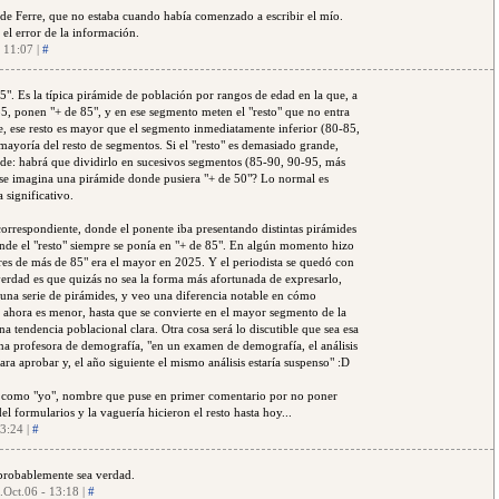
de Ferre, que no estaba cuando había comenzado a escribir el mío.
el error de la información.
- 11:07 |
#
5". Es la típica pirámide de población por rangos de edad en la que, a
85, ponen "+ de 85", y en ese segmento meten el "resto" que no entra
e, ese resto es mayor que el segmento inmediatamente inferior (80-85,
mayoría del resto de segmentos. Si el "resto" es demasiado grande,
ide: habrá que dividirlo en sucesivos segmentos (85-90, 90-95, más
 se imagina una pirámide donde pusiera "+ de 50"? Lo normal es
 significativo.
orrespondiente, donde el ponente iba presentando distintas pirámides
donde el "resto" siempre se ponía en "+ de 85". En algún momento hizo
res de más de 85" era el mayor en 2025. Y el periodista se quedó con
 verdad es que quizás no sea la forma más afortunada de expresarlo,
o una serie de pirámides, y veo una diferencia notable en cómo
 ahora es menor, hasta que se convierte en el mayor segmento de la
na tendencia poblacional clara. Otra cosa será lo discutible que sea esa
na profesora de demografía, "en un examen de demografía, el análisis
ara aprobar y, el año siguiente el mismo análisis estaría suspenso" :D
s como "yo", nombre que puse en primer comentario por no poner
l formularios y la vaguería hicieron el resto hasta hoy...
13:24 |
#
probablemente sea verdad.
.Oct.06 - 13:18 |
#