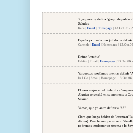
Y ya puestos, defina "grupo de població
Saludos.
Reca |
Email
|
Homepage
| 13.Oct.06 - 
España ya... sería más jodido de defini
Carmelo |
Email
| Homepage | 13.Oct.06
Defina "estudio"
Fabián | Email |
Homepage
| 13.Oct.06 
Ya puestos, podíamos intentar definir "AB
In I Go | Email | Homepage | 13.Oct.06 
El caso es que en el titular dice "mujer
Alguien se perdió en su momento a Coc
Sésamo.
Vamos, que yo antes definiría "85".
Claro que luego hablan de "eternizar" la
divino). Pero bueno, pero como "de ello 
podremos implantar un sistema a lo Soyle