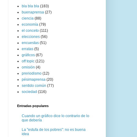
bla bla bla
(183)
buenaprensa
(27)
ciencia
(88)
economía
(79)
el conceto
(111)
elecciones
(56)
encuestas
(51)
erratas
(5)
gráficos
(67)
off topic
(121)
omisión
(4)
preriodismo
(12)
pésimaprensa
(20)
sentido común
(77)
sociedad
(116)
Entradas populares
Cuando un gráfico dice lo contrario de lo
que debería
La "estufa de los pobres": no es buena
idea