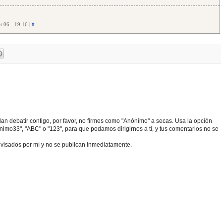
.06 - 19:16 |
#
edan debatir contigo, por favor, no firmes como "Anónimo" a secas. Usa la opción
o33", "ABC" o "123", para que podamos dirigirnos a ti, y tus comentarios no se
visados por mí y no se publican inmediatamente.