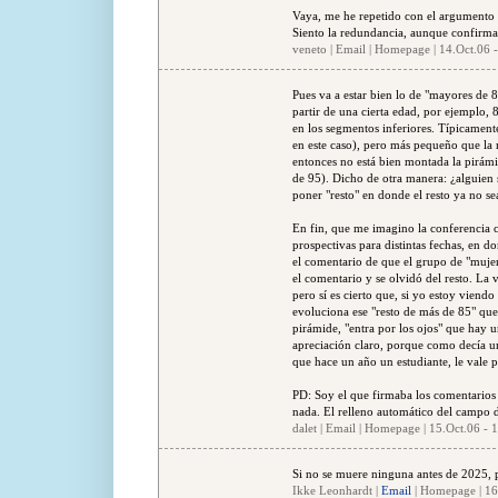
Vaya, me he repetido con el argumento 
Siento la redundancia, aunque confirma 
veneto | Email | Homepage | 14.Oct.06 
Pues va a estar bien lo de "mayores de 8
partir de una cierta edad, por ejemplo, 
en los segmentos inferiores. Típicament
en este caso), pero más pequeño que la 
entonces no está bien montada la pirám
de 95). Dicho de otra manera: ¿alguien
poner "resto" en donde el resto ya no sea
En fin, que me imagino la conferencia c
prospectivas para distintas fechas, en 
el comentario de que el grupo de "muje
el comentario y se olvidó del resto. La
pero sí es cierto que, si yo estoy viend
evoluciona ese "resto de más de 85" que
pirámide, "entra por los ojos" que hay u
apreciación claro, porque como decía u
que hace un año un estudiante, le vale p
PD: Soy el que firmaba los comentario
nada. El relleno automático del campo de
dalet | Email | Homepage | 15.Oct.06 - 
Si no se muere ninguna antes de 2025, 
Ikke Leonhardt |
Email
| Homepage | 16