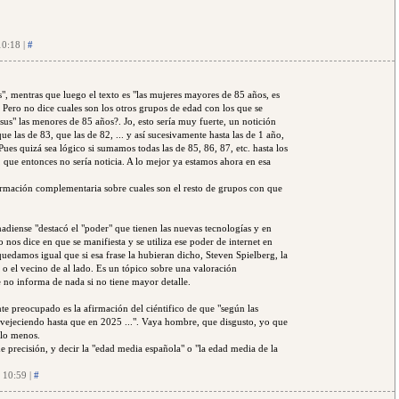
10:18 |
#
os", mentras que luego el texto es "las mujeres mayores de 85 años, es
 Pero no dice cuales son los otros grupos de edad con los que se
us" las menores de 85 años?. Jo, esto sería muy fuerte, un notición
e las de 83, que las de 82, ... y así sucesivamente hasta las de 1 año,
es quizá sea lógico si sumamos todas las de 85, 86, 87, etc. hasta los
 que entonces no sería noticia. A lo mejor ya estamos ahora en esa
rmación complementaria sobre cuales son el resto de grupos con que
anadiense "destacó el "poder" que tienen las nuevas tecnologías y en
no nos dice en que se manifiesta y se utiliza ese poder de internet en
 quedamos igual que si esa frase la hubieran dicho, Steven Spielberg, la
o el vecino de al lado. Es un tópico sobre una valoración
 no informa de nada si no tiene mayor detalle.
e preocupado es la afirmación del ciéntifico de que "según las
envejeciendo hasta que en 2025 ...". Vaya hombre, que disgusto, yo que
 lo menos.
e precisión, y decir la "edad media española" o "la edad media de la
- 10:59 |
#