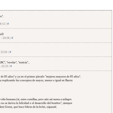
n".
20:12 |
#
r xD
 - 20:56 |
#
- 22:01 |
#
C", "revelar", "noticia"...
- 22:23 |
#
es de 85 años" y ya en el primer párrafo "mujeres mayores de 85 años".
o explicando los conceptos de mayor, menor e igual en Barrio
 vida humana (sí, entre comillas, pero aún así suena a milagro
no se deriva la felicidad o el desarrollo del hombre", siempre
nt Green, que hace felices de la leche, oigausté.