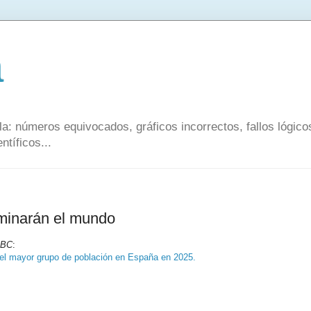
a
a: números equivocados, gráficos incorrectos, fallos lógic
ntíficos...
minarán el mundo
BC
:
 el mayor grupo de población en España en 2025.