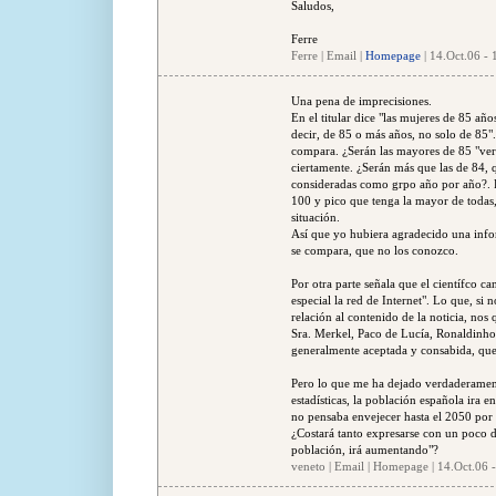
Saludos,
Ferre
Ferre | Email |
Homepage
| 14.Oct.06 - 
Una pena de imprecisiones.
En el titular dice "las mujeres de 85 añ
decir, de 85 o más años, no solo de 85".
compara. ¿Serán las mayores de 85 "vers
ciertamente. ¿Serán más que las de 84, qu
consideradas como grpo año por año?. Pu
100 y pico que tenga la mayor de todas,
situación.
Así que yo hubiera agradecido una info
se compara, que no los conozco.
Por otra parte señala que el científco c
especial la red de Internet". Lo que, si 
relación al contenido de la noticia, nos
Sra. Merkel, Paco de Lucía, Ronaldinho 
generalmente aceptada y consabida, que
Pero lo que me ha dejado verdaderament
estadísticas, la población española ira 
no pensaba envejecer hasta el 2050 por
¿Costará tanto expresarse con un poco d
población, irá aumentando"?
veneto | Email | Homepage | 14.Oct.06 