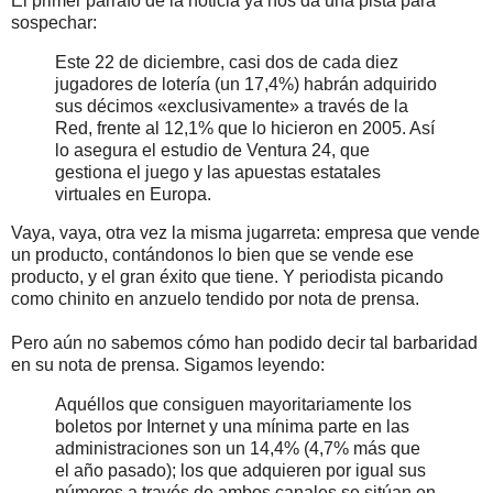
El primer párrafo de la noticia ya nos da una pista para
sospechar:
Este 22 de diciembre, casi dos de cada diez
jugadores de lotería (un 17,4%) habrán adquirido
sus décimos «exclusivamente» a través de la
Red, frente al 12,1% que lo hicieron en 2005. Así
lo asegura el estudio de Ventura 24, que
gestiona el juego y las apuestas estatales
virtuales en Europa.
Vaya, vaya, otra vez la misma jugarreta: empresa que vende
un producto, contándonos lo bien que se vende ese
producto, y el gran éxito que tiene. Y periodista picando
como chinito en anzuelo tendido por nota de prensa.
Pero aún no sabemos cómo han podido decir tal barbaridad
en su nota de prensa. Sigamos leyendo:
Aquéllos que consiguen mayoritariamente los
boletos por Internet y una mínima parte en las
administraciones son un 14,4% (4,7% más que
el año pasado); los que adquieren por igual sus
números a través de ambos canales se sitúan en