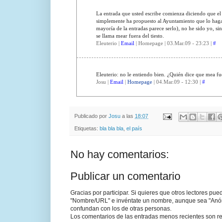
La entrada que usted escribe comienza diciendo que el
simplemente ha propuesto al Ayuntamiento que lo haga. 
mayoría de la entradas parece serlo), no he sido yo, si
se llama mear fuera del tiesto.
Eleuterio |
Email
| Homepage | 03.Mar.09 - 23:23 |
#
Eleuterio: no le entiendo bien. ¿Quién dice que mea fue
Josu |
Email
|
Homepage
| 04.Mar.09 - 12:30 |
#
Publicado por
Josu
a las
18:07
Etiquetas:
bla bla bla
,
el país
No hay comentarios:
Publicar un comentario
Gracias por participar. Si quieres que otros lectores pu
"Nombre/URL" e invéntate un nombre, aunque sea "Anónim
confundan con los de otras personas.
Los comentarios de las entradas menos recientes son re