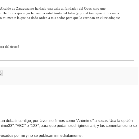
 Alcalde de Zaragoza no ha dado una calle al fundador del Opus, sino que
De forma que si yo le llamo a usted tonto del haba (y por el tono que utiliza en la
no mi mente la que ha dado orden a mis dedos para que lo escriban en el teclado; eso
ra del tiesto?
edan debatir contigo, por favor, no firmes como "Anónimo" a secas. Usa la opción
o33", "ABC" o "123", para que podamos dirigirnos a ti, y tus comentarios no se
visados por mí y no se publican inmediatamente.