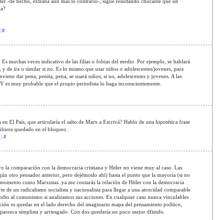
tler -de hecho, extraña aún más lo contrario-, sigue resultando chocante que un
ia?
|
#
 Es muchas veces indicativo de las filias o fobias del medio. Por ejemplo, se hablará
n, y de ira o similar si no. Es lo mismo que usar niños o adolescentes/jovenes, para
ene dar pena, penita, pena, se usará niños, si no, adolescentes y jovenes. A las
 Y es muy probable que el propio periodista lo haga inconscientemente.
 en El País, que articularía el salto de Marx a Escrivá? Hablo de una hipotética frase
hubiera quedado en el bloqueo.
 |
#
o la comparación con la democracia cristiana y Hitler no viene muy al caso. Las
gún otro pensador anterior, pero dejémoslo ahí) hasta el punto que la mayoría (si no
ún momento como Marxistas. ya me contarás la relación de Hitler con la democracia
arte de un radicalismo socialista y nacionalista para llegar a una atrocidad comparable
u odio al comunismo si analizamos sus acciones. En cualquier caso nunca vinculables
ción es quedar en el lado derecho del imaginario mapa del pensamiento político,
parezca simplista y arriesgado. Con dos quedaría un poco mejor dfinido.