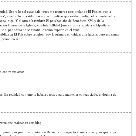
ad. Sobre lo del escandalo, pues me recuerda otro titular de El Pais en que la
 ira", cuando habría sido mas correcto indicar que estaban indignados o enfadados.
boca, oiga. Y el otro día tambien El pais hablaba de Benedicto XVI y de la
ción interna de la Iglesia, y la infalibilidad (una consulta rapida a wikipedia lo
ue el periodista no se autotitule como experto en el tema...
lica en El Pais sobre religión. Soy la primera en criticar a la Iglesia, pero me cansa
periodico serio...
 contra sus actos.
aros. En realidad con uno le habría bastado para mantener el negociado: el dogma de
eraz que realizas en este blog.
o punto por punto la opinión de Belloch con respecto al marxismo. ¿Por qué, si ya