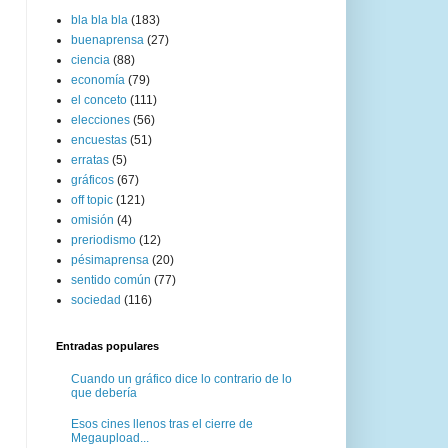
bla bla bla
(183)
buenaprensa
(27)
ciencia
(88)
economía
(79)
el conceto
(111)
elecciones
(56)
encuestas
(51)
erratas
(5)
gráficos
(67)
off topic
(121)
omisión
(4)
preriodismo
(12)
pésimaprensa
(20)
sentido común
(77)
sociedad
(116)
Entradas populares
Cuando un gráfico dice lo contrario de lo
que debería
Esos cines llenos tras el cierre de
Megaupload...