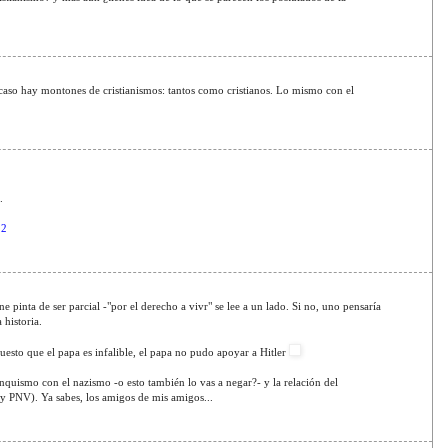
 caso hay montones de cristianismos: tantos como cristianos. Lo mismo con el
.
12
 pinta de ser parcial -"por el derecho a vivr" se lee a un lado. Si no, uno pensaría
 historia.
puesto que el papa es infalible, el papa no pudo apoyar a Hitler
nquismo con el nazismo -o esto también lo vas a negar?- y la relación del
 y PNV). Ya sabes, los amigos de mis amigos...