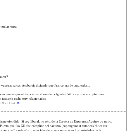
de malaprensa
uirre?
vuestras raíces. Acabareis diciendo que Franco era de izquierdas...
en cuenta que el Papa es la cabeza de la Iglesia Católica y que sus opiniones
 y nazismo están muy relacionados.
.09 - 14:54 |
#
ntirme ofendido. Sí soy liberal, no sé si de la Escuela de Esperanza Aguirre pq nunca
r: Puesto que Pio XII fue cómplice del nazismo (supongamos) entonces Hitler era
ristianismo? y más aún ¿tienes idea de lo que se parecen los postulados de la