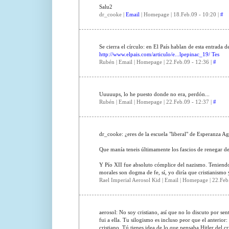
Salu2
dr_cooke |
Email
| Homepage | 18.Feb.09 - 10:20 |
#
Se cierra el círculo: en El País hablan de esta entrada 
http://www.elpais.com/articulo/e...lpepinac_19/ Tes
Rubén | Email | Homepage | 22.Feb.09 - 12:36 |
#
Uuuuups, lo he puesto donde no era, perdón...
Rubén | Email | Homepage | 22.Feb.09 - 12:37 |
#
dr_cooke: ¿eres de la escuela "liberal" de Esperanza Ag
Que manía teneis últimamente los fascios de renegar de 
Y Pío XII fue absoluto cómplice del nazismo. Teniendo 
morales son dogma de fe, sí, yo diría que cristianismo
Rael Imperial Aerosol Kid | Email | Homepage | 22.Feb
aerosol: No soy cristiano, así que no lo discuto por se
fui a ella. Tu silogismo es incluso peor que el anterio
cristiano. Tú tienes idea de lo que pensaba Hitler del c