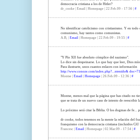
democracia cristiana a los de Hitler?
dr_cooke | Email | Homepage | 22.Feb.09 - 17:56 |
#
No identificar catolicismo con cristianismo. Y en todo
comunismo, hay tantos como comunistas.
A.B, |
Email
| Homepage | 22.Feb.09 - 19:55 |
#
"Y Pío XII fue absoluto cómplice del nazismo".
Lo dice sin despeinarse. Lo que hay que leer, Dios mío
Para ilustrarte, unos cuantos enlaces con información
http://www.conoze.com/index.php?...ntenido& doc=7
Montse |
Email
|
Homepage
| 26.Feb.09 - 12:36 |
#
Montse, menos mal que la página que has citado no tiene
que se trata de un nuevo caso de intento de reescribir la
Lo próximo será citar la Biblia. O los dogmas de fe... 
dr cooke, todos tenemos en la mente la relación del fra
franquismo con la democracia cristiana (incluidos CiU
Francesc |
Email
| Homepage | 02.Mar.09 - 17:54 |
#