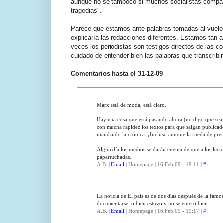
aunque no sé tampoco si muchos socialistas compart
tragedias".
Parece que estamos ante palabras tomadas al vuelo e
explicaría las redacciones diferentes. Estamos tan 
veces los periodistas son testigos directos de las c
cuidado de entender bien las palabras que transcrib
Comentarios hasta el 31-12-09
Marx está de moda, está claro.
Hay una cosa que está pasando ahora (no digo que sea e
con mucha rapidez los textos para que salgan publicado
mandando la crónica. ¡Incluso aunque la rueda de pren
Algún día los medios se darán cuenta de que a los lecto
paparruchadas.
A.B. |
Email
| Homepage | 16.Feb.09 - 19:11 |
#
La noticia de El país es de dos días después de la famo
documentarse, o bien estuvo y no se enteró bien.
A.B. |
Email
| Homepage | 16.Feb.09 - 19:17 |
#