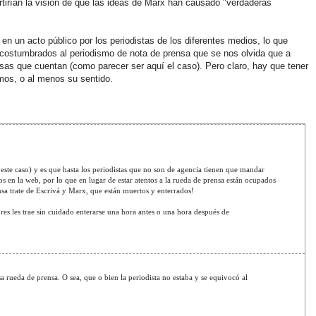
irían la visión de que las ideas de Marx han causado "verdaderas
n un acto público por los periodistas de los diferentes medios, lo que
acostumbrados al periodismo de nota de prensa que se nos olvida que a
osas que cuentan (como parecer ser aquí el caso). Pero claro, hay que tener
imos, o al menos su sentido.
ste caso) y es que hasta los periodistas que no son de agencia tienen que mandar
s en la web, por lo que en lugar de estar atentos a la rueda de prensa están ocupados
sa trate de Escrivá y Marx, que están muertos y enterrados!
res les trae sin cuidado enterarse una hora antes o una hora después de
sa rueda de prensa. O sea, que o bien la periodista no estaba y se equivocó al