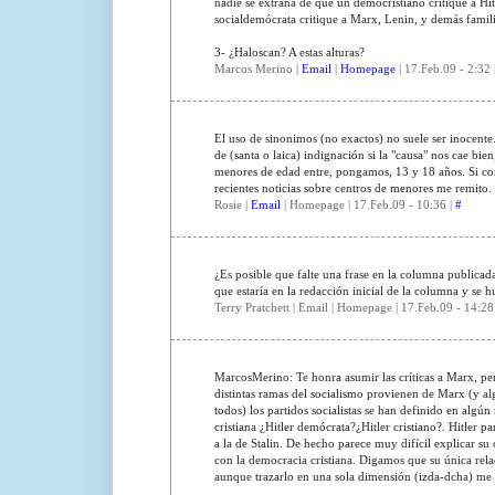
nadie se extraña de que un democristiano critique a Hi
socialdemócrata critique a Marx, Lenin, y demás famil
3- ¿Haloscan? A estas alturas?
Marcos Merino |
Email
|
Homepage
| 17.Feb.09 - 2:32 
El uso de sinonimos (no exactos) no suele ser inocente.
de (santa o laica) indignación si la "causa" nos cae bie
menores de edad entre, pongamos, 13 y 18 años. Si convi
recientes noticias sobre centros de menores me remito.
Rosie |
Email
| Homepage | 17.Feb.09 - 10:36 |
#
¿Es posible que falte una frase en la columna publicada
que estaría en la redacción inicial de la columna y se 
Terry Pratchett | Email | Homepage | 17.Feb.09 - 14:28
MarcosMerino: Te honra asumir las críticas a Marx, per
distintas ramas del socialismo provienen de Marx (y al
todos) los partidos socialistas se han definido en alg
cristiana ¿Hitler demócrata?¿Hitler cristiano?. Hitler p
a la de Stalin. De hecho parece muy difícil explicar s
con la democracia cristiana. Digamos que su única rela
aunque trazarlo en una sola dimensión (izda-dcha) me 