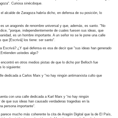
ragoza". Curiosa sinécdoque.
, el alcalde de Zaragoza habría dicho, en defensa de su posición, lo
vá es un aragonés de renombre universal y que, además, es santo. "No
 dice, "porque, independientemente de cuales fuesen sus ideas, que
anidad, es un hombre importante. A un señor no se le pone una calle
 que [Escrivá] los tiene: ser santo".
ara Escrivá? ¿Y qué defensa es esa de decir que "sus ideas han generado
¿Entienden ustedes algo?
y encontró en otros medios pistas de que lo dicho por Belloch fue
 lo siguiente:
alle dedicada a Carlos Marx y "no hay ningún antimarxista culto que
cuenta con una calle dedicada a Karl Marx y “no hay ningún
ar de que sus ideas han causado verdaderas tragedias en la
na persona importante”.
o parece mucho más coherente la cita de Aragón Digital que la de El País,