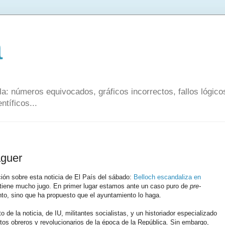
a
a: números equivocados, gráficos incorrectos, fallos lógic
ntíficos...
aguer
ción sobre esta noticia de El País del sábado:
Belloch escandaliza en
 tiene mucho jugo. En primer lugar estamos ante un caso puro de
pre-
anto, sino que ha propuesto que el ayuntamiento lo haga.
 de la noticia, de IU, militantes socialistas, y un historiador especializado
entos obreros y revolucionarios de la época de la República. Sin embargo,