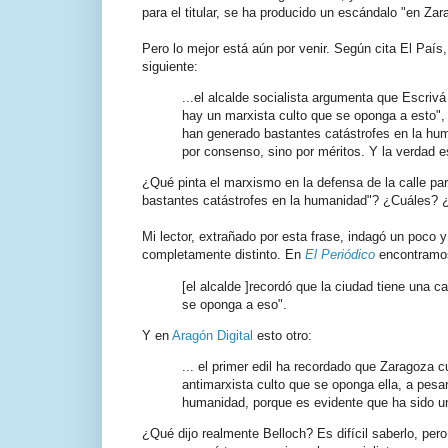
para el titular, se ha producido un escándalo "en Za
Pero lo mejor está aún por venir. Según cita El País
siguiente:
...el alcalde socialista argumenta que Escri
hay un marxista culto que se oponga a esto",
han generado bastantes catástrofes en la hum
por consenso, sino por méritos. Y la verdad es
¿Qué pinta el marxismo en la defensa de la calle p
bastantes catástrofes en la humanidad"? ¿Cuáles? 
Mi lector, extrañado por esta frase, indagó un poco 
completamente distinto. En
El Periódico
encontramos
[el alcalde ]recordó que la ciudad tiene una c
se oponga a eso".
Y en
Aragón Digital
esto otro:
... el primer edil ha recordado que Zaragoza 
antimarxista culto que se oponga ella, a pes
humanidad, porque es evidente que ha sido u
¿Qué dijo realmente Belloch? Es difícil saberlo, per