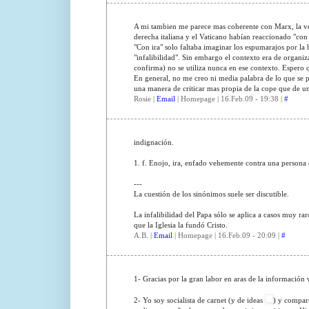
A mi tambien me parece mas coherente con Marx, la verd
derecha italiana y el Vaticano habían reaccionado "con
"Con ira" solo faltaba imaginar los espumarajos por la 
"infalibilidad". Sin embargo el contexto era de organiza
confirma) no se utiliza nunca en ese contexto. Espero q
En general, no me creo ni media palabra de lo que se pub
una manera de criticar mas propia de la cope que de un 
Rosie |
Email
| Homepage | 16.Feb.09 - 19:38 |
#
indignación.
1. f. Enojo, ira, enfado vehemente contra una persona o
---
La cuestión de los sinónimos suele ser discutible.
La infalibilidad del Papa sólo se aplica a casos muy r
que la Iglesia la fundó Cristo.
A.B. |
Email
| Homepage | 16.Feb.09 - 20:09 |
#
1- Gracias por la gran labor en aras de la información v
2- Yo soy socialista de carnet (y de ideas
) y compart