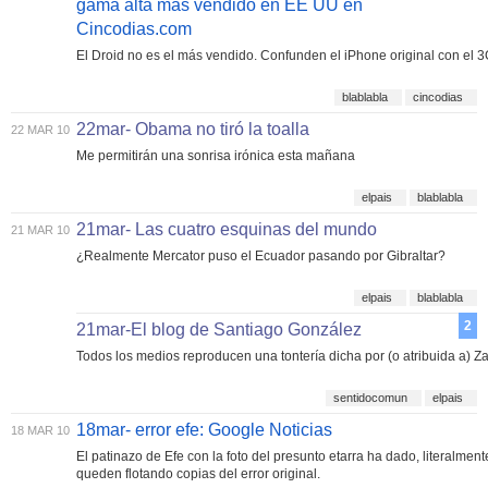
gama alta más vendido en EE UU en
Cincodias.com
El Droid no es el más vendido. Confunden el iPhone original con el 3
blablabla
cincodias
22mar- Obama no tiró la toalla
22 MAR 10
Me permitirán una sonrisa irónica esta mañana
elpais
blablabla
21mar- Las cuatro esquinas del mundo
21 MAR 10
¿Realmente Mercator puso el Ecuador pasando por Gibraltar?
elpais
blablabla
2
21mar-El blog de Santiago González
Todos los medios reproducen una tontería dicha por (o atribuida a) Z
sentidocomun
elpais
18mar- error efe: Google Noticias
18 MAR 10
El patinazo de Efe con la foto del presunto etarra ha dado, literalmen
queden flotando copias del error original.