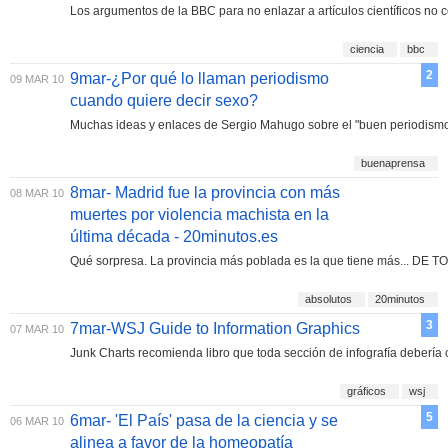
Los argumentos de la BBC para no enlazar a artículos científicos no
ciencia
bbc
2
9mar-¿Por qué lo llaman periodismo
09 MAR 10
cuando quiere decir sexo?
Muchas ideas y enlaces de Sergio Mahugo sobre el "buen periodism
buenaprensa
8mar- Madrid fue la provincia con más
08 MAR 10
muertes por violencia machista en la
última década - 20minutos.es
Qué sorpresa. La provincia más poblada es la que tiene más... DE 
absolutos
20minutos
3
7mar-WSJ Guide to Information Graphics
07 MAR 10
Junk Charts recomienda libro que toda sección de infografía debería c
gráficos
wsj
5
6mar- 'El País' pasa de la ciencia y se
06 MAR 10
alinea a favor de la homeopatía