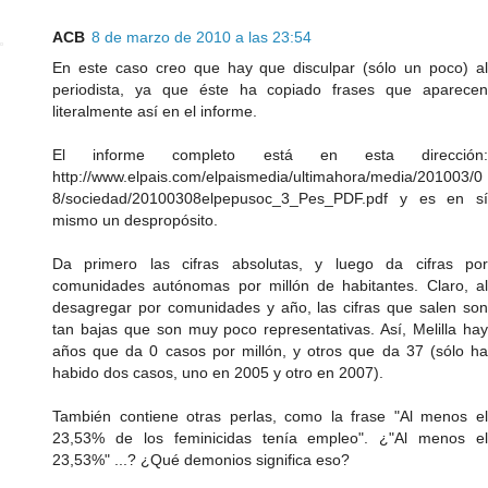
ACB
8 de marzo de 2010 a las 23:54
En este caso creo que hay que disculpar (sólo un poco) al
periodista, ya que éste ha copiado frases que aparecen
literalmente así en el informe.
El informe completo está en esta dirección:
http://www.elpais.com/elpaismedia/ultimahora/media/201003/0
8/sociedad/20100308elpepusoc_3_Pes_PDF.pdf y es en sí
mismo un despropósito.
Da primero las cifras absolutas, y luego da cifras por
comunidades autónomas por millón de habitantes. Claro, al
desagregar por comunidades y año, las cifras que salen son
tan bajas que son muy poco representativas. Así, Melilla hay
años que da 0 casos por millón, y otros que da 37 (sólo ha
habido dos casos, uno en 2005 y otro en 2007).
También contiene otras perlas, como la frase "Al menos el
23,53% de los feminicidas tenía empleo". ¿"Al menos el
23,53%" ...? ¿Qué demonios significa eso?