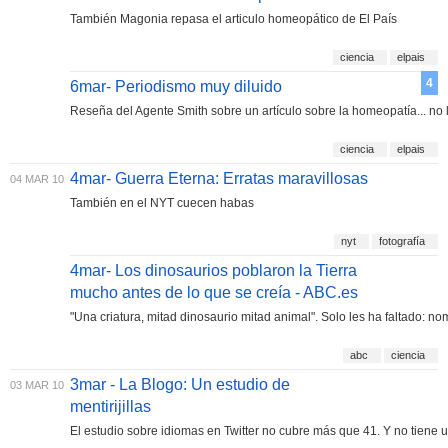
También Magonia repasa el articulo homeopático de El País
ciencia
elpais
4
6mar- Periodismo muy diluido
Reseña del Agente Smith sobre un artículo sobre la homeopatía... no
ciencia
elpais
4mar- Guerra Eterna: Erratas maravillosas
04 MAR 10
También en el NYT cuecen habas
nyt
fotografía
4mar- Los dinosaurios poblaron la Tierra
mucho antes de lo que se creía - ABC.es
"Una criatura, mitad dinosaurio mitad animal". Solo les ha faltado: nom
abc
ciencia
3mar - La Blogo: Un estudio de
03 MAR 10
mentirijillas
El estudio sobre idiomas en Twitter no cubre más que 41. Y no tiene un