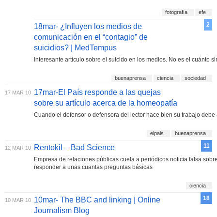
fotografía
efe
2
18mar- ¿Influyen los medios de
comunicación en el “contagio” de
suicidios? | MedTempus
Interesante artículo sobre el suicido en los medios. No es el cuánto s
buenaprensa
ciencia
sociedad
17mar-El País responde a las quejas
17 MAR 10
sobre su artículo acerca de la homeopatía
Cuando el defensor o defensora del lector hace bien su trabajo deb
elpais
buenaprensa
11
Rentokil – Bad Science
12 MAR 10
Empresa de relaciones públicas cuela a periódicos noticia falsa sobre
responder a unas cuantas preguntas básicas
ciencia
18
10mar- The BBC and linking | Online
10 MAR 10
Journalism Blog