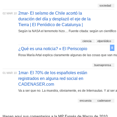
sociedad
2mar- El seísmo de Chile acortó la
02 MAR 10
duración del día y desplazó el eje de la
Tierra | El Periódico de Catalunya |
Según la NASA el terremoto hizo.... Fuente citada: según un científic
ciencia
elperiódico
8
¿Qué es una noticia? « El Periscopio
Rosa María Artal explica claramente algunas de las cosas que van m
buenaprensa
1mar- El 70% de los españoles están
01 MAR 10
registrados en alguna red social en
CADENASER.com
Va a ser que no. La muestra, obviamente, es de Internautas. Y al ser
encuesta
cadenaser
Hagan aquí sus comentarios a la MP Exprés de Marzo de 2010