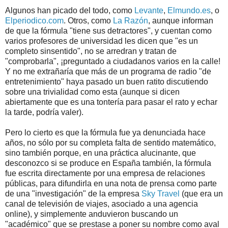
Algunos han picado del todo, como
Levante
,
Elmundo.es
, o
Elperiodico.com
. Otros, como
La Razón
, aunque informan
de que la fórmula "tiene sus detractores", y cuentan como
varios profesores de universidad les dicen que "es un
completo sinsentido", no se arredran y tratan de
"comprobarla", ¡preguntado a ciudadanos varios en la calle!
Y no me extrañaría que más de un programa de radio "de
entretenimiento" haya pasado un buen ratito discutiendo
sobre una trivialidad como esta (aunque si dicen
abiertamente que es una tontería para pasar el rato y echar
la tarde, podría valer).
Pero lo cierto es que la fórmula fue ya denunciada hace
años, no sólo por su completa falta de sentido matemático,
sino también porque, en una práctica alucinante, que
desconozco si se produce en España también, la fórmula
fue escrita directamente por una empresa de relaciones
públicas, para difundirla en una nota de prensa como parte
de una "investigación" de la empresa
Sky Travel
(que era un
canal de televisión de viajes, asociado a una agencia
online), y simplemente anduvieron buscando un
"académico" que se prestase a poner su nombre como aval