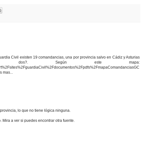
Guardia Civil existen 19 comandancias, una por provincia salvo en Cádiz y Asturias
os?. Según este mapa:
ort%2Fsites%2FguardiaCivil%2Fdocumentos%2Fpdfs%2FmapaComandanciasGC
s mas...
rovincia, lo que no tiene lógica ninguna.
. Mira a ver si puedes encontrar otra fuente.