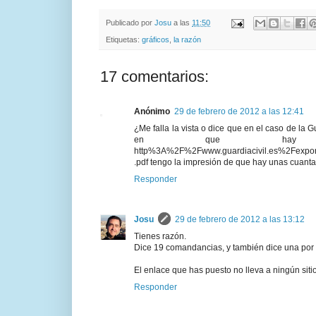
Publicado por
Josu
a las
11:50
Etiquetas:
gráficos
,
la razón
17 comentarios:
Anónimo
29 de febrero de 2012 a las 12:41
¿Me falla la vista o dice que en el caso de la 
en que hay d
http%3A%2F%2Fwww.guardiacivil.es%2Fexp
.pdf tengo la impresión de que hay unas cuanta
Responder
Josu
29 de febrero de 2012 a las 13:12
Tienes razón.
Dice 19 comandancias, y también dice una por p
El enlace que has puesto no lleva a ningún sitio
Responder