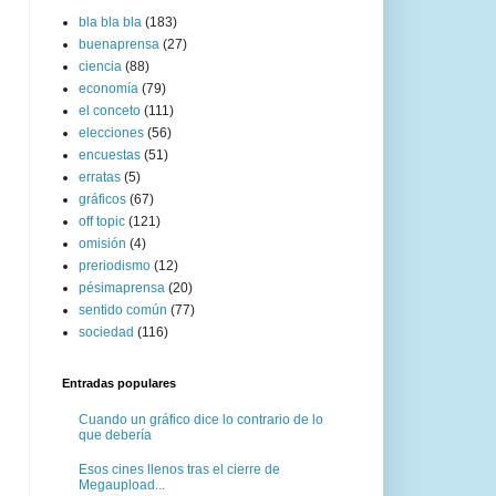
bla bla bla
(183)
buenaprensa
(27)
ciencia
(88)
economía
(79)
el conceto
(111)
elecciones
(56)
encuestas
(51)
erratas
(5)
gráficos
(67)
off topic
(121)
omisión
(4)
preriodismo
(12)
pésimaprensa
(20)
sentido común
(77)
sociedad
(116)
Entradas populares
Cuando un gráfico dice lo contrario de lo
que debería
Esos cines llenos tras el cierre de
Megaupload...