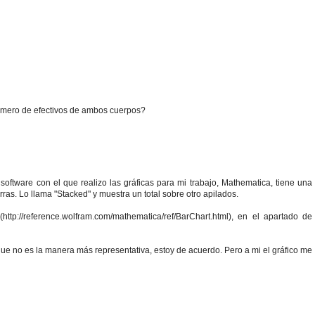
 numero de efectivos de ambos cuerpos?
software con el que realizo las gráficas para mi trabajo, Mathematica, tiene una
as. Lo llama "Stacked" y muestra un total sobre otro apilados.
http://reference.wolfram.com/mathematica/ref/BarChart.html), en el apartado de
 que no es la manera más representativa, estoy de acuerdo. Pero a mi el gráfico me