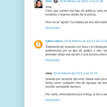
Josu
29 de febrero de 2012 a las 21:38
Jose,
Claro que existen ese tipo de gráficos, pero s
hombres y mujeres dentro de la policía.
Pero no se "apilan" los totales de dos años dist
Responder
ruben valero
29 de febrero de 2012 a las 21:4
Totalmente de acuerdo con Josu y en desacuerd
preferencias por un tipo de gráfico u otro, 
permitan elegir esa opción o una docena más no 
Responder
Jose
29 de febrero de 2012 a las 22:24
Gracias por sacarme del error. Había visto los
forma como cualquier otra de agrupar las ba
escribir semejante memez).
Por cierto, enhorabuena por el blog, lo leo a m
Responder