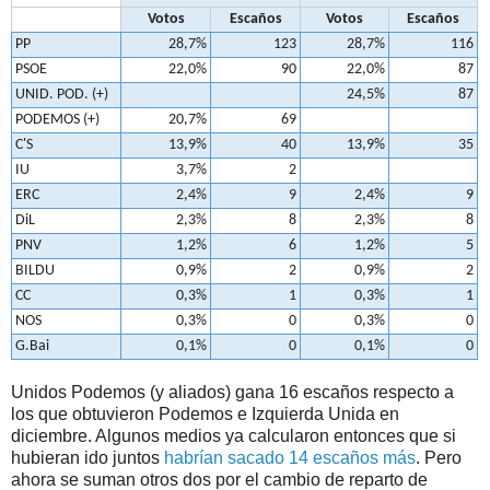
Votos
Escaños
Votos
Escaños
PP
28,7%
123
28,7%
116
PSOE
22,0%
90
22,0%
87
UNID. POD. (+)
24,5%
87
PODEMOS (+)
20,7%
69
C'S
13,9%
40
13,9%
35
IU
3,7%
2
ERC
2,4%
9
2,4%
9
DiL
2,3%
8
2,3%
8
PNV
1,2%
6
1,2%
5
BILDU
0,9%
2
0,9%
2
CC
0,3%
1
0,3%
1
NOS
0,3%
0
0,3%
0
G.Bai
0,1%
0
0,1%
0
Unidos Podemos (y aliados) gana 16 escaños respecto a
los que obtuvieron Podemos e Izquierda Unida en
diciembre. Algunos medios ya calcularon entonces que si
hubieran ido juntos
habrían sacado 14 escaños más
. Pero
ahora se suman otros dos por el cambio de reparto de