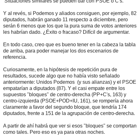
Situaciones similares se pueden dar con PSOE o C's.
Y al revés, si Podemos y aliados consiguen, por ejemplo, 82
diputados, habrán ganado 11 respecto a diciembre, pero
serán 6 menos que los que la pura suma de votos anteriores
les habrían dado. ¿Éxito o fracaso? Difícil de argumentar.
En todo caso, creo que es bueno tener en la cabeza la tabla
de arriba, para poder manejar los dos escenarios de
referencia.
Curiosamente, en la hipótesis de repetición pura de
resultados, sucede algo que no había visto señalado
anteriormente: Unidos Podemos (y sus alianzas) y el PSOE
empatarían a diputados (87). Y el casi empate entre los
supuestos "bloques" de centro-derecha (PP+C's, 163) y
centro-izquierda (PSOE+POD+IU, 161), se rompería ahora
claramente a favor del segundo bloque, que tendría 174
diputados, frente a 151 de la agrupación de centro-derecha.
A partir de ahí habrá que ver si esos "bloques" se comportan
como tales. Pero eso es ya para otras noches.