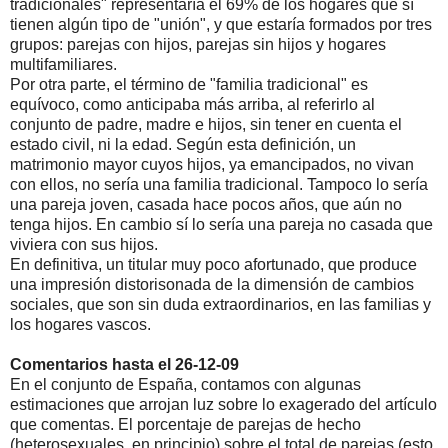
tradicionales" representaría el 69% de los hogares que sí
tienen algún tipo de "unión", y que estaría formados por tres
grupos: parejas con hijos, parejas sin hijos y hogares
multifamiliares.
Por otra parte, el término de "familia tradicional" es
equívoco, como anticipaba más arriba, al referirlo al
conjunto de padre, madre e hijos, sin tener en cuenta el
estado civil, ni la edad. Según esta definición, un
matrimonio mayor cuyos hijos, ya emancipados, no vivan
con ellos, no sería una familia tradicional. Tampoco lo sería
una pareja joven, casada hace pocos años, que aún no
tenga hijos. En cambio sí lo sería una pareja no casada que
viviera con sus hijos.
En definitiva, un titular muy poco afortunado, que produce
una impresión distorisonada de la dimensión de cambios
sociales, que son sin duda extraordinarios, en las familias y
los hogares vascos.
Comentarios hasta el 26-12-09
En el conjunto de España, contamos con algunas
estimaciones que arrojan luz sobre lo exagerado del artículo
que comentas. El porcentaje de parejas de hecho
(heterosexuales, en principio) sobre el total de parejas (esto