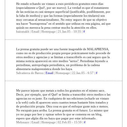
He estado echando un vistazo a esos periódicos gratuitos estos días
(especialmente a Qué!, por ser nuevo). La verdad es que el tratamiento
de las noticias es casi siempre superficial (justificable, posiblemente, por
la falta de medios) y que las formas (especialmente los titulares) son
muy cercanas al sensacionalismo. No estoy seguro de que su objetivo
sea hacer "buenaprensa" en el sentido que utilizas en esta página, así que
quizás no merezca la pena centrar mucho la atención en ellos.
hairanakh | Email | Homepage | 21.Jan.05 - 10:35 |
#
La prensa gratuita puede ser una fuente inagotable de MALAPRENSA,
como no es de producción propia porque prácticament todo procede de
otros medios y agencias y se limitan a transcribirlo es casi seguro que la
misma noticia aparecerá en otro medios "serios". Periodistas leyendo a
periodistas, antropofagia periodística, un problema de la cadena
alimentaria malaprensística donde los haya.
Salvatierra de Barros |
Email
| Homepage | 22.Jan.05 - 6:57 |
#
Me parece injusto que metais a todos los gratuitos en el mismo saco.
Decir, por ejemplo, que el Qué! se limita a transcribir otros medios o las
agencias no es justo. En cualquiera de sus ediciones (echarle un vistazo
a la web) cada dí aparecen unos cuantos temas bastante bien tratados y
de producción propia. Otra cosa es que el enfoque guste más o menos.
No escupais para arriba. La prensa gratuita es el futuro. Lo mismo que
yo no pago por leer y opinar sobre lo que se comenta en un blog,
espero que algún día no haya que pagar por estar informado.
Melonazo | Email | Homepage | 02.Feb.05 - 15:59 |
#