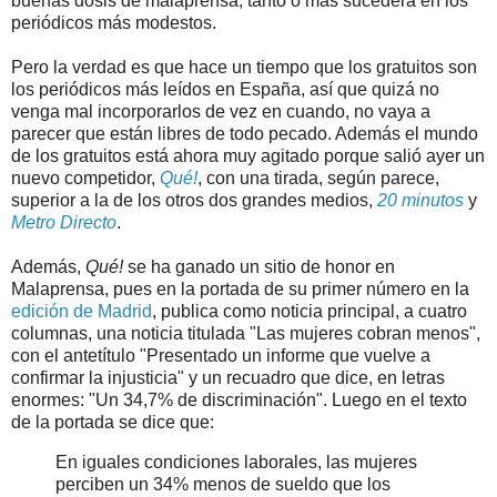
buenas dosis de malaprensa, tanto o más sucederá en los
periódicos más modestos.
Pero la verdad es que hace un tiempo que los gratuitos son
los periódicos más leídos en España, así que quizá no
venga mal incorporarlos de vez en cuando, no vaya a
parecer que están libres de todo pecado. Además el mundo
de los gratuitos está ahora muy agitado porque salió ayer un
nuevo competidor,
Qué!
, con una tirada, según parece,
superior a la de los otros dos grandes medios,
20 minutos
y
Metro Directo
.
Además,
Qué!
se ha ganado un sitio de honor en
Malaprensa, pues en la portada de su primer número en la
edición de Madrid
, publica como noticia principal, a cuatro
columnas, una noticia titulada "Las mujeres cobran menos",
con el antetítulo "Presentado un informe que vuelve a
confirmar la injusticia" y un recuadro que dice, en letras
enormes: "Un 34,7% de discriminación". Luego en el texto
de la portada se dice que:
En iguales condiciones laborales, las mujeres
perciben un 34% menos de sueldo que los