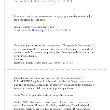
Topisetä | Email | Homepage | 22.Apr.05 - 11:39 |
#
Josu, creo que haces un excelente trabajo y que mantienes uno de los
mejores blogs que conozco.
Así que ánimo y a seguir creciendo
Sergio | Email |
Homepage
| 22.Apr.05 - 12:58 |
#
Te felicito por tu primer año de existencia. No ejerzo de "corresponsal",
pero sí soy bastante fiel en las visitas diarias a tu página y comparto el
comentario de Malversar de que la página hace que se lean las noticias
de un modo distinto.
Saludos
tasatobin | Email | Homepage | 22.Apr.05 - 13:04 |
#
Cada día tiene su santo, aquí van los que hoy acompañana a
MALAPRENSA según el Arzobispado de Madrid. Seguro que más de
uno fue de cabeza a cuenta de los errores y chapuzas de los humanos y
entendrán desde el cielo tus cuitas y preocupaciones:
Santa María Virgen, Madre de la Compañía de Jesús.
Santos: Miles, Acepsimas, Bicor, León, obispos; Sotero, Cayo, papas;
Aitala, Parmenio, Elimenas, Crisótelo, presbíteros; Daniel, Alejandro,
Leónides, mártires; Apeles, Lucas, Mucio, Teodoro, Rufino, Julián,