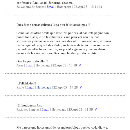
confesores; Raúl, abad; Senorina, abadesa.
Salvatierra de Barros |
Email
| Homepage | 22.Apr.05 - 13:11 |
#
Pues desde tierras italianas llega otra felicitación más !!
Como tantos otros desde que descubrí por casualidad esta página son
pocos los días que no le echo un vistazo para ver con que nos
sorprendes y en tantas ocasiones para descubrir cosas en las que nunca
había reparado o que había dado por buenas de tanto oirlas sin haber
pensado en ellas hasta que ¡oh, sorpresa! alguien te pone los datos
delante de la cara, te los explica con claridad y todo cambia.
Gracias por todo ello !!
Jesus |
Email
| Homepage | 22.Apr.05 - 13:18 |
#
¡¡Felicidades!!
Pablo |
Email
|
Homepage
| 22.Apr.05 - 14:28 |
#
¡Enhorabuena Josu!
Pasiones Simples |
Email
| Homepage | 23.Apr.05 - 11:38 |
#
Me parece que haces unos de los mejores blogs que leo cada día y te