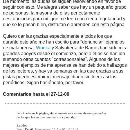
De momento las dudas se siguen resolviendo en favor de
seguir con esto. Me alegra saber que hay un pequeño grupo
de personas, la mayoría de ellas perfectamente
desconocidas para mí, que me leen con cierta regularidad y
que se lo pasan bien, disfrutan o aprenden con esta página.
Quiero dar las gracias especialmente a todos los que
durante este año me han escrito para "denunciar" ejemplos
de malaprensa.
Wonka
y Salvatierra de Barros han sido mis
grandes apoyos desde el comienzo, pero a ellos se han ido
sumando otros cuantos "corresponsales". Algunos de los
mejores ejemplos de malaprensa se han debido a hallazgos
de los lectores, y hay ya semanas en las que gracias a sus
pistas puedo escribir mi mensaje diario sin leer casi los
periódicos. Sigan haciéndolo, por favor.
Comentarios hasta el 27-12-09
Felicidades or la página, sinceramente esta es una de esas pequeñas
perlas que hacen que internet sirva para algo.
Saludos
Font |
Email
| Homepage | 22.Apr.05 - 8:18 |
#