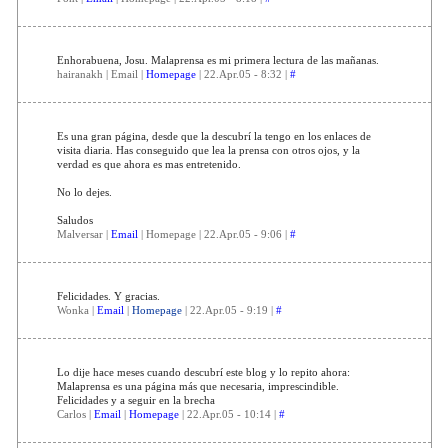
Enhorabuena, Josu. Malaprensa es mi primera lectura de las mañanas.
hairanakh | Email |
Homepage
| 22.Apr.05 - 8:32 |
#
Es una gran página, desde que la descubrí la tengo en los enlaces de
visita diaria. Has conseguido que lea la prensa con otros ojos, y la
verdad es que ahora es mas entretenido.
No lo dejes.
Saludos
Malversar |
Email
| Homepage | 22.Apr.05 - 9:06 |
#
Felicidades. Y gracias.
Wonka |
Email
|
Homepage
| 22.Apr.05 - 9:19 |
#
Lo dije hace meses cuando descubrí este blog y lo repito ahora:
Malaprensa es una página más que necesaria, imprescindible.
Felicidades y a seguir en la brecha
Carlos |
Email
|
Homepage
| 22.Apr.05 - 10:14 |
#