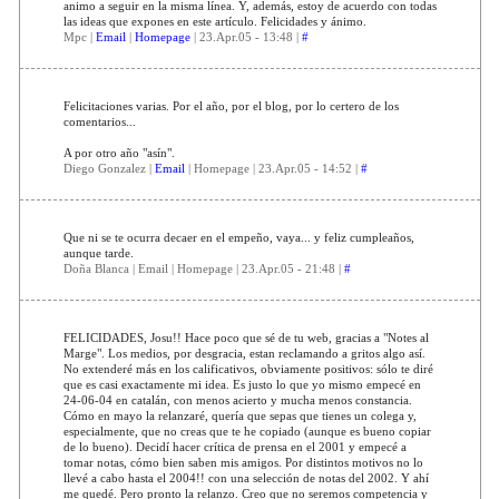
animo a seguir en la misma línea. Y, además, estoy de acuerdo con todas
las ideas que expones en este artículo. Felicidades y ánimo.
Mpc |
Email
|
Homepage
| 23.Apr.05 - 13:48 |
#
Felicitaciones varias. Por el año, por el blog, por lo certero de los
comentarios...
A por otro año "asín".
Diego Gonzalez |
Email
| Homepage | 23.Apr.05 - 14:52 |
#
Que ni se te ocurra decaer en el empeño, vaya... y feliz cumpleaños,
aunque tarde.
Doña Blanca | Email | Homepage | 23.Apr.05 - 21:48 |
#
FELICIDADES, Josu!! Hace poco que sé de tu web, gracias a "Notes al
Marge". Los medios, por desgracia, estan reclamando a gritos algo así.
No extenderé más en los calificativos, obviamente positivos: sólo te diré
que es casi exactamente mi idea. Es justo lo que yo mismo empecé en
24-06-04 en catalán, con menos acierto y mucha menos constancia.
Cómo en mayo la relanzaré, quería que sepas que tienes un colega y,
especialmente, que no creas que te he copiado (aunque es bueno copiar
de lo bueno). Decidí hacer crítica de prensa en el 2001 y empecé a
tomar notas, cómo bien saben mis amigos. Por distintos motivos no lo
llevé a cabo hasta el 2004!! con una selección de notas del 2002. Y ahí
me quedé. Pero pronto la relanzo. Creo que no seremos competencia y