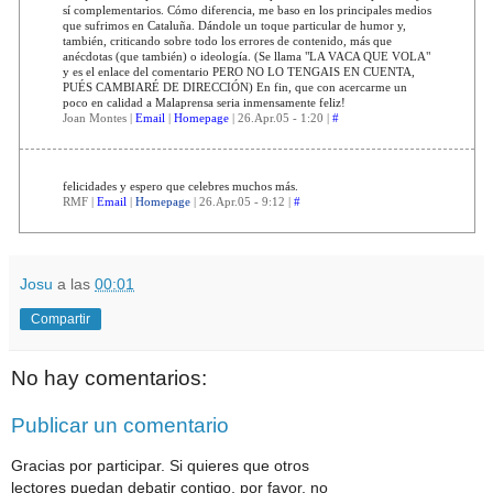
sí complementarios. Cómo diferencia, me baso en los principales medios
que sufrimos en Cataluña. Dándole un toque particular de humor y,
también, criticando sobre todo los errores de contenido, más que
anécdotas (que también) o ideología. (Se llama "LA VACA QUE VOLA"
y es el enlace del comentario PERO NO LO TENGAIS EN CUENTA,
PUÉS CAMBIARÉ DE DIRECCIÓN) En fin, que con acercarme un
poco en calidad a Malaprensa seria inmensamente feliz!
Joan Montes |
Email
|
Homepage
| 26.Apr.05 - 1:20 |
#
felicidades y espero que celebres muchos más.
RMF |
Email
|
Homepage
| 26.Apr.05 - 9:12 |
#
Josu
a las
00:01
Compartir
No hay comentarios:
Publicar un comentario
Gracias por participar. Si quieres que otros
lectores puedan debatir contigo, por favor, no