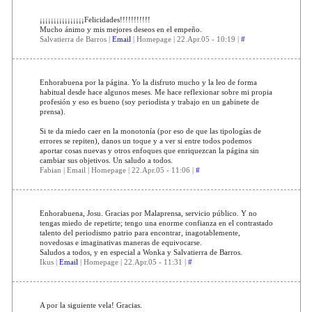
¡¡¡¡¡¡¡¡¡¡¡¡¡¡¡¡Felicidades!!!!!!!!!!!
Mucho ánimo y mis mejores deseos en el empeño.
Salvatierra de Barros |
Email
| Homepage | 22.Apr.05 - 10:19 |
#
Enhorabuena por la página. Yo la disfruto mucho y la leo de forma
habitual desde hace algunos meses. Me hace reflexionar sobre mi propia
profesión y eso es bueno (soy periodista y trabajo en un gabinete de
prensa).
Si te da miedo caer en la monotonía (por eso de que las tipologías de
errores se repiten), danos un toque y a ver si entre todos podemos
aportar cosas nuevas y otros enfoques que enriquezcan la página sin
cambiar sus objetivos. Un saludo a todos.
Fabian | Email | Homepage | 22.Apr.05 - 11:06 |
#
Enhorabuena, Josu. Gracias por Malaprensa, servicio público. Y no
tengas miedo de repetirte; tengo una enorme confianza en el contrastado
talento del periodismo patrio para encontrar, inagotablemente,
novedosas e imaginativas maneras de equivocarse.
Saludos a todos, y en especial a Wonka y Salvatierra de Barros.
Ikus |
Email
| Homepage | 22.Apr.05 - 11:31 |
#
A por la siguiente vela! Gracias.