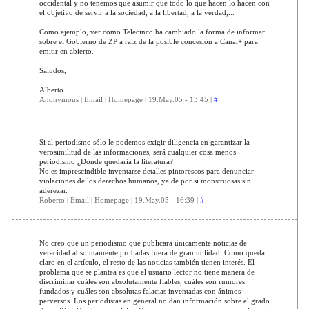
occidental y no tenemos que asumir que todo lo que hacen lo hacen con
el objetivo de servir a la sociedad, a la libertad, a la verdad,...
Como ejemplo, ver como Telecinco ha cambiado la forma de informar
sobre el Gobierno de ZP a raíz de la posible concesión a Canal+ para
emitir en abierto.
Saludos,
Alberto
Anonymous | Email | Homepage | 19.May.05 - 13:45 |
#
Si al periodismo sólo le podemos exigir diligencia en garantizar la
verosimilitud de las informaciones, será cualquier cosa menos
periodismo ¿Dónde quedaría la literatura?
No es imprescindible inventarse detalles pintorescos para denunciar
violaciones de los derechos humanos, ya de por si monstruosas sin
aderezar.
Roberto | Email | Homepage | 19.May.05 - 16:39 |
#
No creo que un periodismo que publicara únicamente noticias de
veracidad absolutamente probadas fuera de gran utilidad. Como queda
claro en el artículo, el resto de las noticias también tienen interés. El
problema que se plantea es que el usuario lector no tiene manera de
discriminar cuáles son absolutamente fiables, cuáles son rumores
fundados y cuáles son absolutas falacias inventadas con ánimos
perversos. Los periodistas en general no dan información sobre el grado