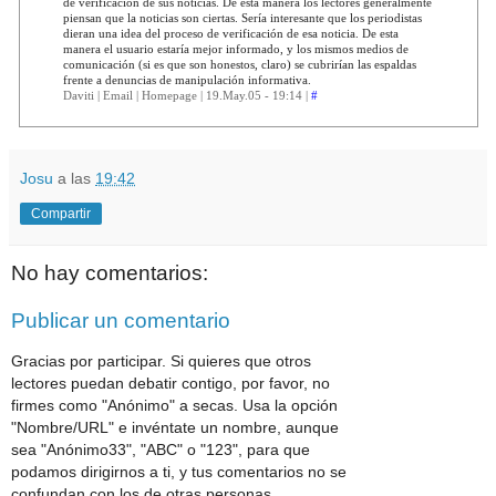
de verificación de sus noticias. De esta manera los lectores generalmente
piensan que la noticias son ciertas. Sería interesante que los periodistas
dieran una idea del proceso de verificación de esa noticia. De esta
manera el usuario estaría mejor informado, y los mismos medios de
comunicación (si es que son honestos, claro) se cubrirían las espaldas
frente a denuncias de manipulación informativa.
Daviti | Email | Homepage | 19.May.05 - 19:14 |
#
Josu
a las
19:42
Compartir
No hay comentarios:
Publicar un comentario
Gracias por participar. Si quieres que otros
lectores puedan debatir contigo, por favor, no
firmes como "Anónimo" a secas. Usa la opción
"Nombre/URL" e invéntate un nombre, aunque
sea "Anónimo33", "ABC" o "123", para que
podamos dirigirnos a ti, y tus comentarios no se
confundan con los de otras personas.