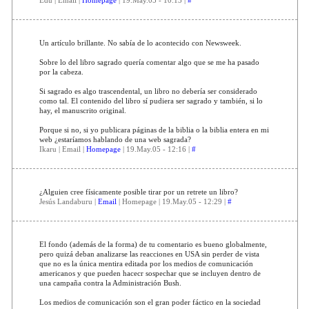
Un artículo brillante. No sabía de lo acontecido con Newsweek.
Sobre lo del libro sagrado quería comentar algo que se me ha pasado
por la cabeza.
Si sagrado es algo trascendental, un libro no debería ser considerado
como tal. El contenido del libro sí pudiera ser sagrado y también, si lo
hay, el manuscrito original.
Porque si no, si yo publicara páginas de la biblia o la biblia entera en mi
web ¿estaríamos hablando de una web sagrada?
Ikaru | Email |
Homepage
| 19.May.05 - 12:16 |
#
¿Alguien cree físicamente posible tirar por un retrete un libro?
Jesús Landaburu |
Email
| Homepage | 19.May.05 - 12:29 |
#
El fondo (además de la forma) de tu comentario es bueno globalmente,
pero quizá deban analizarse las reacciones en USA sin perder de vista
que no es la única mentira editada por los medios de comunicación
americanos y que pueden hacecr sospechar que se incluyen dentro de
una campaña contra la Administración Bush.
Los medios de comunicación son el gran poder fáctico en la sociedad