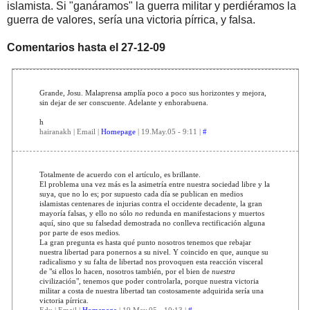
islamista. Si "ganáramos" la guerra militar y perdiéramos la
guerra de valores, sería una victoria pírrica, y falsa.
Comentarios hasta el 27-12-09
Grande, Josu. Malaprensa amplía poco a poco sus horizontes y mejora,
sin dejar de ser conscuente. Adelante y enhorabuena.
h
hairanakh | Email |
Homepage
| 19.May.05 - 9:11 |
#
Totalmente de acuerdo con el artículo, es brillante.
El problema una vez más es la asimetría entre nuestra sociedad libre y la
suya, que no lo es; por supuesto cada día se publican en medios
islamistas centenares de injurias contra el occidente decadente, la gran
mayoría falsas, y ello no sólo
no
redunda en manifestacions y muertos
aquí, sino que su falsedad demostrada no conlleva rectificación alguna
por parte de esos medios.
La gran pregunta es hasta qué punto nosotros tenemos que rebajar
nuestra libertad para ponernos a su nivel. Y coincido en que, aunque su
radicalismo y su falta de libertad nos provoquen esta reacción visceral
de "si ellos lo hacen, nosotros también, por el bien de
nuestra
civilización", tenemos que poder controlarla, porque nuestra victoria
militar a costa de nuestra libertad tan costosamente adquirida sería una
victoria pírrica.
Edu | Email |
Homepage
| 19.May.05 - 10:13 |
#