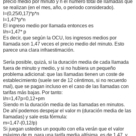
precio medio por minuto y n el número total de llamadas que
se realizan (en el mes, año, o periodo considerado).
I=(0,25/0,17)*p*n
I=1,47*p*n
El ingreso medio por llamada entonces es
I/n=1,47* p
Es decir, que según la OCU, los ingresos medios por
llamada son 1,47 veces el precio medio del minuto. Esto
parece una clara infraestimación.
Sería posible, quizá, si la duración media de cada llamada
fuera de minuto y medio, y si no hubiera un pequeño
problema adicional: que las llamadas tienen un coste de
establecimiento (suele ser de 12 céntimos, si no recuerdo
mal), que se pagan incluso en el caso de las llamadas con
tarifas más bajas. Por tanto:
I/n=1,47p=0,12+pm
Siendo m la duración media de las llamadas en minutos.
De ahí podemos despejar el valor m (duración media de las
llamadas) y sale esta fórmula:
m=1,47-(0,12/p)
Si juegan ustedes un poquito con ella verán que el valor
máximo de m, para una tarifa media altísima, es de 1,47, y