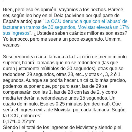
Bien, pero eso es opinión. Vayamos a los hechos. Parece
ser, según leo hoy en el Deia (adivinen por qué parte de
España ando) que "
La OCU denuncia que con el 'abuso' de
facturar en tramos de 30 segundos, Movistar elevará un 17%
sus ingresos
". ¿Ustedes saben cuántos millones son esos?
Yo tampoco, pero me suena un poco exagerado. Ummm,
veamos.
Si se redondea cada llamada a la fracción de medio minuto
superior, habrá llamadas que no se redondeen (las que
duren justamente múltiplos de 30 segundos), otras que se
redondeen 29 segundos, otras 28, etc.. y otras 4, 3, 2 ó 1
segundos. Aunque se podría hacer un cálculo más preciso,
podemos suponer que, por puro azar, las de 29 se
compensarán con las 1, las de 28 con las de 2, y como
media tenderán a redondearse unos 15 segundos. Un
cuarto de minuto. Eso es 0,25 minutos (en decimal). Que
sería el ingreso extra de Movistar por cada llamada. Según
la OCU, entonces:
0,17*I=0,25*p*n
Siendo I el total de los ingresos de Movistar y siendo p el