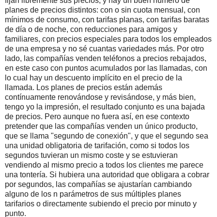
fijan libremente sus precios, y hay un buen número de
planes de precios distintos: con o sin cuota mensual, con
mínimos de consumo, con tarifas planas, con tarifas baratas
de día o de noche, con reducciones para amigos y
familiares, con precios especiales para todos los empleados
de una empresa y no sé cuantas variedades más. Por otro
lado, las compañías venden teléfonos a precios rebajados,
en este caso con puntos acumulados por las llamadas, con
lo cual hay un descuento implícito en el precio de la
llamada. Los planes de precios están además
contínuamente renovándose y revisándose, y más bien,
tengo yo la impresión, el resultado conjunto es una bajada
de precios. Pero aunque no fuera así, en ese contexto
pretender que las compañías venden un único producto,
que se llama "segundo de conexión", y que el segundo sea
una unidad obligatoria de tarifación, como si todos los
segundos tuvieran un mismo coste y se estuvieran
vendiendo al mismo precio a todos los clientes me parece
una tontería. Si hubiera una autoridad que obligara a cobrar
por segundos, las compañías se ajustarían cambiando
alguno de los n parámetros de sus múltiples planes
tarifarios o directamente subiendo el precio por minuto y
punto.