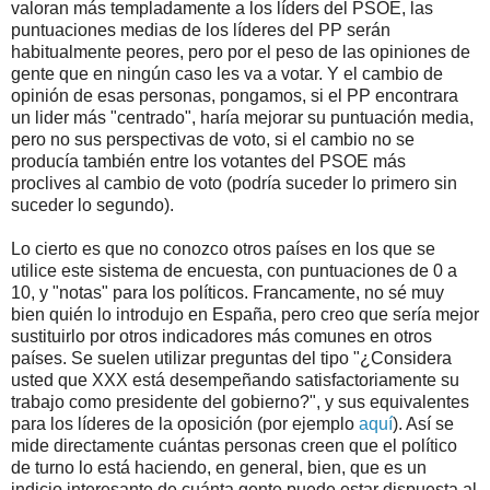
valoran más templadamente a los líders del PSOE, las
puntuaciones medias de los líderes del PP serán
habitualmente peores, pero por el peso de las opiniones de
gente que en ningún caso les va a votar. Y el cambio de
opinión de esas personas, pongamos, si el PP encontrara
un lider más "centrado", haría mejorar su puntuación media,
pero no sus perspectivas de voto, si el cambio no se
producía también entre los votantes del PSOE más
proclives al cambio de voto (podría suceder lo primero sin
suceder lo segundo).
Lo cierto es que no conozco otros países en los que se
utilice este sistema de encuesta, con puntuaciones de 0 a
10, y "notas" para los políticos. Francamente, no sé muy
bien quién lo introdujo en España, pero creo que sería mejor
sustituirlo por otros indicadores más comunes en otros
países. Se suelen utilizar preguntas del tipo "¿Considera
usted que XXX está desempeñando satisfactoriamente su
trabajo como presidente del gobierno?", y sus equivalentes
para los líderes de la oposición (por ejemplo
aquí
). Así se
mide directamente cuántas personas creen que el político
de turno lo está haciendo, en general, bien, que es un
indicio interesante de cuánta gente puede estar dispuesta al