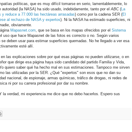
patías políticas, que es muy difícil tomarse en serio, lamentablemente, lo
 autoridad (la NASA) ha sido usado, indebidamente, tanto por el
ABC
(
La
s y reduce a 77.000 las hectáreas arrasadas
) como por la cadena SER (
El
ese al rechazo de NASA y expertos
). Ni la NASA ha estimado superficies, ni
nadie, obviamente.
página
Mapasnet.com
, que se basa en los mapas ofrecidos por el
Sistema
l uso que hace Mapasnet de las fotos es correcto o no. Según varios
o se deben usar para estimar superficies quemadas. No he llegado a ver esa
ctivamente esté allí.
n las explicaciones sobre por qué esas páginas no pueden utilizarse, o en
eñor que dirige esa página haya sido candidato del partido Familia y Vida,
 Yo quiero saber qué ha hecho mal en sus estimaciones. Tampoco me sirven
omo las utilizadas por la SER. ¿Qué "expertos" son esos que no dan su
d nacional, de espionaje, armas químicas, tráfico de drogas, ni redes de
ísica ni por su carrera profesional por dar su nombre.
 Y la verdad, mi experiencia me dice que no debo hacerlos. Espero sus