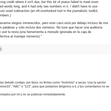
ng credit where it isn't due, but this bit of praise failed to meet even
words long, and it had only two numbers in it. I didn't have to use
ust used subtraction (an oft-overlooked tool in the journalistic toolkit,
umbers.)
llevarme elogios inmerecidos, pero este caso está por debajo incluso de mis
n palabras y sólo incluía dos números. No tuve que hacer una auditoría
e usé la resta (una herramienta a menudo ignorada en la caja de
fectiva al manejar números)."
edan debatir contigo, por favor, no firmes como "Anónimo" a secas. Usa la opción
o33", "ABC" o "123", para que podamos dirigirnos a ti, y tus comentarios no se
visados por mí y no se publican inmediatamente.