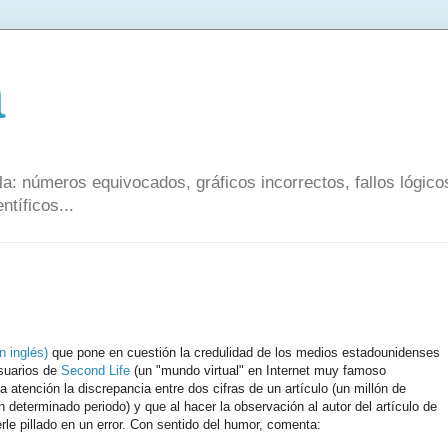
a
a: números equivocados, gráficos incorrectos, fallos lógic
ntíficos...
n inglés)
que pone en cuestión la credulidad de los medios estadounidenses
usuarios de
Second Life
(un "mundo virtual" en Internet muy famoso
 atención la discrepancia entre dos cifras de un artículo (un millón de
 determinado periodo) y que al hacer la observación al autor del artículo de
erle pillado en un error. Con sentido del humor, comenta: