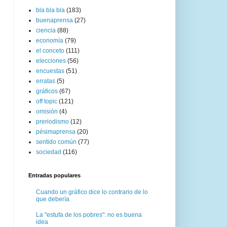
bla bla bla
(183)
buenaprensa
(27)
ciencia
(88)
economía
(79)
el conceto
(111)
elecciones
(56)
encuestas
(51)
erratas
(5)
gráficos
(67)
off topic
(121)
omisión
(4)
preriodismo
(12)
pésimaprensa
(20)
sentido común
(77)
sociedad
(116)
Entradas populares
Cuando un gráfico dice lo contrario de lo
que debería
La "estufa de los pobres": no es buena
idea