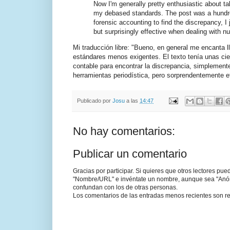
Now I'm generally pretty enthusiastic about taki
my debased standards. The post was a hundred 
forensic accounting to find the discrepancy, I j
but surprisingly effective when dealing with n
Mi traducción libre: "Bueno, en general me encanta 
estándares menos exigentes. El texto tenía unas cie
contable para encontrar la discrepancia, simplement
herramientas periodística, pero sorprendentemente e
Publicado por
Josu
a las
14:47
No hay comentarios:
Publicar un comentario
Gracias por participar. Si quieres que otros lectores pu
"Nombre/URL" e invéntate un nombre, aunque sea "Anónim
confundan con los de otras personas.
Los comentarios de las entradas menos recientes son re