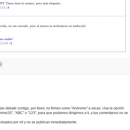
NY Times tiene lo mismo, pero más elegante...
3:53 |
#
ido, no tan currado, pero al menos se molestaron en traducirlo
.
imo-asalto/
 23:03 |
#
edan debatir contigo, por favor, no firmes como "Anónimo" a secas. Usa la opción
o33", "ABC" o "123", para que podamos dirigirnos a ti, y tus comentarios no se
visados por mí y no se publican inmediatamente.