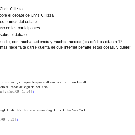
hris Cillizza
bre el debate de Chris Cillizza
los tramos del debate
no de los participantes
 sobre el debate
 medio, con mucha audiencia y muchos medios (los créditos citan a 12
más hace falta darse cuenta de que Internet permite estas cosas, y querer
itivamente, no esperaba que lo diesen en directo. Por la radio
sólo fui capaz de seguirlo por RNE.
 | 27.Sep.08 - 15:54 |
#
 english with this.I had seen something similar in the New York
.08 - 8:53 |
#