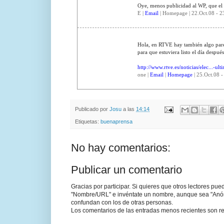
Oye, menos publicidad al WP, que el 
E |
Email
| Homepage | 22.Oct.08 - 2
Hola, en RTVE hay también algo parec
para que estuviera listo el día después
http://www.rtve.es/noticias/elec...-ult
one |
Email
|
Homepage
| 25.Oct.08 -
Publicado por
Josu
a las
14:14
Etiquetas:
buenaprensa
No hay comentarios:
Publicar un comentario
Gracias por participar. Si quieres que otros lectores pu
"Nombre/URL" e invéntate un nombre, aunque sea "Anónim
confundan con los de otras personas.
Los comentarios de las entradas menos recientes son re