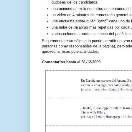
dudosas de los candidatos
anotaciones al texto con otros comentarios de C
un video de 4 minutos de comentario general so
una encuesta sobre quién "ganó" cada uno de 
una nube de palabras más repetidas por cada u
varios enlaces a otras secciones del periódico
Seguramente esto sólo se lo puede permitir un gran
personas como responsables de la página), pero ade
aprovechar esas potencialidades.
Comentarios hasta el 31-12-2009
En España me sorprendió Antena 3 pos
estuvo la cosa algo más complicada, 
josep m. fernández |
Email
| Homepage
Thanks, it is an opportunity to learn
Times with Hilary.
urbinaga |
Email
|
Homepage
| 28.Sep