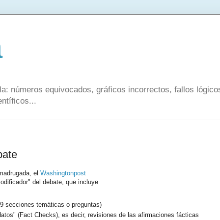
a
a: números equivocados, gráficos incorrectos, fallos lógic
ntíficos...
bate
 madrugada, el
Washingtonpost
dificador" del debate, que incluye
n 9 secciones temáticas o preguntas)
tos" (Fact Checks), es decir, revisiones de las afirmaciones fácticas