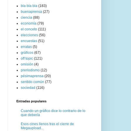
bla bla bla
(183)
buenaprensa
(27)
ciencia
(88)
economía
(79)
el conceto
(111)
elecciones
(56)
encuestas
(51)
erratas
(5)
gráficos
(67)
off topic
(121)
omisión
(4)
preriodismo
(12)
pésimaprensa
(20)
sentido común
(77)
sociedad
(116)
Entradas populares
Cuando un gráfico dice lo contrario de lo
que debería
Esos cines llenos tras el cierre de
Megaupload...