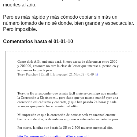
muertes al año.
Pero es más rápido y más cómodo copiar sin más un
número tomado de no sé donde, bien grande y espectacular.
Pero imposible.
Comentarios hasta el 01-01-10
Como diría A.B., qué más dará. Si eres capaz de diferenciar entre 2000
y 200000, entonces no eres la clase de lector que interesa al periódico y
te mereces lo que te pase.
Terry Pratchett | Email | Homepage | 21.May.09 - 8:49 |
#
Terry, te iba a responder que es más fácil meterse conmigo que mandar
la Corrección a Elpais.com... pero dado que yo mismo mandé ayer una
corrección educadísima y concreta, y que han pasado 24 horas y nada...
lo mejor que puedo hacer es estar calladito.
Mi impresión es que la corrección de noticias web va razonablemente
bien si son del día; la de noticias impresas o anticuadas va bastante peor.
Por cierto, la cifra que baraja la UE es 2.500 muertos menos al año.
http://ec.europa.eu/information_...49-ecall- en.pdf