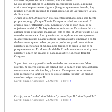
Hacerlas no pero leerlas a la fuerza, muchas veces.
Lo que intento criticar es la dejadez en comprobar datos, la mínima
critica ante lo que cuentan algunos (imagino que esto es forzado, hay
muchos periodista en paro), la pueril ocultación de las fuentes y la falta
de didactismo.
¿Quien dijo 200.00 muertes?. No está entrecomillado luego será fuente
propia, supongo ¿En que "Unión Europea lo habrá encontrado?. El
articulo cita el "BDigital Global Congress" ¿Que es eso? ¿Cual es su
objetivo o temática?. No hay enlaces ni referencias. En articulo del dia
anterior sobre programas maliciosos (este es otro, al 90 por ciento de los
mortales les sonara a chino y encima no te explican casi nada pero eso
si, aparecen muchas palabrejas tecno-informáticas) te empiezan a soltar
declaraciones, que no sabes porque se producen, y solo en el último
párrafo te mencionan el Bdigital pero tampoco te dicen lo que es ni
porque se celebra. En el articulo del dia 21 te lo mencionan en el primer
párrafo y siguen sin enlaces ni nada más sobre el dichoso Bdigital
Congress.
Y por cierto no soy partidario de enviarles correcciones ante fallos
pueriles. Si quieren control de calidad que lo paguen pues sino acabarán
contratando a los más inutiles, y baratos. Ya se que errar es humano
pero reconocerlo tambien pero de esto se suelen "ovidar" los medios
cuando corrigen de tapdillo.
Daryl | Email | Homepage | 22.May.09 - 14:54 |
#
Corrijo, no es "ovidar" sino "olvidar" y no es "tapdillo" sino "tapadillo".
Daryl | Email | Homepage | 22.May.09 - 14:58 |
#