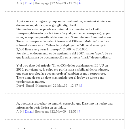
A.B. |
Email
| Homepage | 22.May.09 - 12:26 |
#
Aqui van a un congreso y copian datos al tuntum, es más ni siquiera se
documentan, ahora que es googlil, digo facil.
Sin mucho sudar se puede encontrar el documento de La Unión
Europea (elaborado por la Comisión y alojado en ec.europa.eu), y, por
tanto, se supone que oficial denominado "Commission Communication:
Towards Europe-wide Safer, Cleaner and Efficient Mobility" que dice
sobre el sistema e-call "When fully deployed, eCall could save up to
2,500 lives every year in Europe". 2.500 no 200.000.
Por cierto el documento es de septiembre del 2007, vamos "ayer". Se ve
que la asignatura de documentación es la nueva "maria" de periodismo.
Y el otro dato del articulo "En el 65% de los accidentes en EE UU en
2008, por ejemplo, la culpa era por la mala visibilidad del conductor,
que éstas tecnologías pueden resolver" tambien es muy sospechoso.
Tiene pinta de ser un dato manipulado por el lobby de turno para
vender sus aparatitos.
Daryl | Email | Homepage | 22.May.09 - 12:47 |
#
Je, puestos a sospechar yo también sospecho que Daryl no ha hecho una
información periodística en su vida...
A.B. |
Email
| Homepage | 22.May.09 - 12:55 |
#