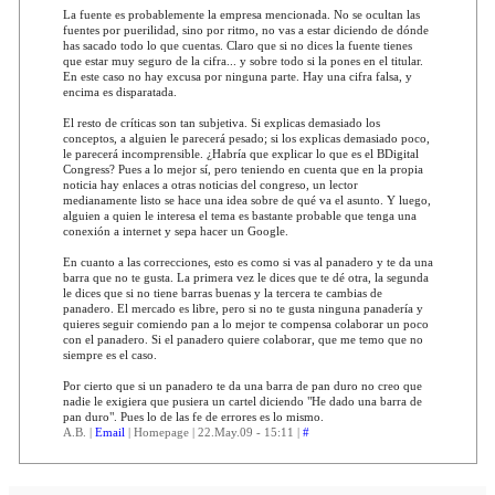
La fuente es probablemente la empresa mencionada. No se ocultan las
fuentes por puerilidad, sino por ritmo, no vas a estar diciendo de dónde
has sacado todo lo que cuentas. Claro que si no dices la fuente tienes
que estar muy seguro de la cifra... y sobre todo si la pones en el titular.
En este caso no hay excusa por ninguna parte. Hay una cifra falsa, y
encima es disparatada.
El resto de críticas son tan subjetiva. Si explicas demasiado los
conceptos, a alguien le parecerá pesado; si los explicas demasiado poco,
le parecerá incomprensible. ¿Habría que explicar lo que es el BDigital
Congress? Pues a lo mejor sí, pero teniendo en cuenta que en la propia
noticia hay enlaces a otras noticias del congreso, un lector
medianamente listo se hace una idea sobre de qué va el asunto. Y luego,
alguien a quien le interesa el tema es bastante probable que tenga una
conexión a internet y sepa hacer un Google.
En cuanto a las correcciones, esto es como si vas al panadero y te da una
barra que no te gusta. La primera vez le dices que te dé otra, la segunda
le dices que si no tiene barras buenas y la tercera te cambias de
panadero. El mercado es libre, pero si no te gusta ninguna panadería y
quieres seguir comiendo pan a lo mejor te compensa colaborar un poco
con el panadero. Si el panadero quiere colaborar, que me temo que no
siempre es el caso.
Por cierto que si un panadero te da una barra de pan duro no creo que
nadie le exigiera que pusiera un cartel diciendo "He dado una barra de
pan duro". Pues lo de las fe de errores es lo mismo.
A.B. |
Email
| Homepage | 22.May.09 - 15:11 |
#