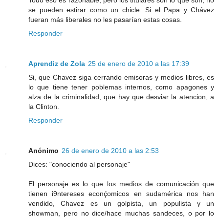
Todo eso es razonable, pero los titulares son lo que son, no
se pueden estirar como un chicle. Si el Papa y Chávez
fueran más liberales no les pasarían estas cosas.
Responder
Aprendiz de Zola
25 de enero de 2010 a las 17:39
Si, que Chavez siga cerrando emisoras y medios libres, es
lo que tiene tener poblemas internos, como apagones y
alza de la criminalidad, que hay que desviar la atencion, a
la Clinton.
Responder
Anónimo
26 de enero de 2010 a las 2:53
Dices: "conociendo al personaje"
El personaje es lo que los medios de comunicación que
tienen i9ntereses econḉomicos en sudamérica nos han
vendido, Chavez es un golpista, un populista y un
showman, pero no dice/hace muchas sandeces, o por lo