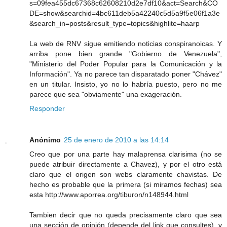
s=09fea455dc67368c62608210d2e7df10&act=Search&CO
DE=show&searchid=4bc611deb5a42240c5d5a9f5e06f1a3e
&search_in=posts&result_type=topics&highlite=haarp
La web de RNV sigue emitiendo noticias conspiranoicas. Y
arriba pone bien grande "Gobierno de Venezuela",
"Ministerio del Poder Popular para la Comunicación y la
Información". Ya no parece tan disparatado poner "Chávez"
en un titular. Insisto, yo no lo habría puesto, pero no me
parece que sea "obviamente" una exageración.
Responder
Anónimo
25 de enero de 2010 a las 14:14
Creo que por una parte hay malaprensa clarisima (no se
puede atribuir directamente a Chavez), y por el otro está
claro que el origen son webs claramente chavistas. De
hecho es probable que la primera (si miramos fechas) sea
esta http://www.aporrea.org/tiburon/n148944.html
Tambien decir que no queda precisamente claro que sea
una sección de opinión (depende del link que consultes), y