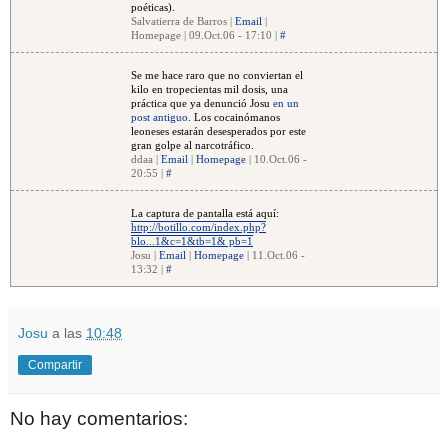
poéticas).
Salvatierra de Barros |
Email
|
Homepage | 09.Oct.06 - 17:10 |
#
Se me hace raro que no conviertan el
kilo en tropecientas mil dosis, una
práctica que ya denunció Josu
en un
post antiguo
. Los cocainómanos
leoneses estarán desesperados por este
gran golpe al narcotráfico.
ddaa |
Email
|
Homepage
| 10.Oct.06 -
20:55 |
#
La captura de pantalla está aquí:
http://botillo.com/index.php?
blo...1&c=1&tb=1& pb=1
Josu |
Email
|
Homepage
| 11.Oct.06 -
13:32 |
#
Josu
a las
10:48
Compartir
No hay comentarios: