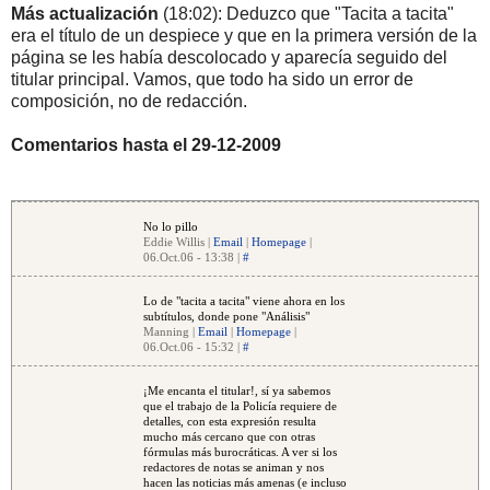
Más actualización
(18:02): Deduzco que "Tacita a tacita"
era el título de un despiece y que en la primera versión de la
página se les había descolocado y aparecía seguido del
titular principal. Vamos, que todo ha sido un error de
composición, no de redacción.
Comentarios hasta el 29-12-2009
No lo pillo
Eddie Willis |
Email
|
Homepage
|
06.Oct.06 - 13:38 |
#
Lo de "tacita a tacita" viene ahora en los
subtítulos, donde pone "Análisis"
Manning |
Email
|
Homepage
|
06.Oct.06 - 15:32 |
#
¡Me encanta el titular!, sí ya sabemos
que el trabajo de la Policía requiere de
detalles, con esta expresión resulta
mucho más cercano que con otras
fórmulas más burocráticas. A ver si los
redactores de notas se animan y nos
hacen las noticias más amenas (e incluso