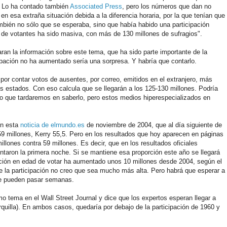
s. Lo ha contado también
Associated Press
, pero los números que dan no
n esa extraña situación debida a la diferencia horaria, por la que tenían que
ambién no sólo que se esperaba, sino que había habido una participación
a de votantes ha sido masiva, con más de 130 millones de sufragios".
aran la información sobre este tema, que ha sido parte importante de la
cipación no ha aumentado sería una sorpresa. Y habría que contarlo.
 por contar votos de ausentes, por correo, emitidos en el extranjero, más
os estados. Con eso calcula que se llegarán a los 125-130 millones. Podría
reo que tardaremos en saberlo, pero estos medios hiperespecializados en
n esta
noticia de elmundo.es
de noviembre de 2004, que al día siguiente de
59 millones, Kerry 55,5. Pero en los resultados que hoy aparecen en páginas
illones contra 59 millones. Es decir, que en los resultados oficiales
ntaron la primera noche. Si se mantiene esa proporción este año se llegará
ación en edad de votar ha aumentado unos 10 millones desde 2004, según el
e la participación no creo que sea mucho más alta. Pero habrá que esperar a
que pueden pasar semanas.
o tema en el Wall Street Journal y dice que los expertos esperan llegar a
rquilla). En ambos casos, quedaría por debajo de la participación de 1960 y