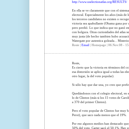
http://www.uselectionatlas.org/RESULTS/
En ella se ve claramente que con el sistem
electoral. Especialmente los años (más de 
los terceros candidatos no existen o recog
victoria sea apabullante (Obama gana por 
pero perdió. Lo que indica que no ganó en s
con holgura. Otras curiosidades del atlas 
muy justa (de hecho tambien hubo acusacio
Watergate por autentica goleada... Misterios
Rosie |
Email
| Homepage | 06.Nov.08 - 15
Rosie,
Es cierto que la victoria en términos del c
esa distorsión se aplica igual a todas las e
otro lugar, la del voto popular).
Si sólo hay que dar una, yo creo que prefer
Quedándonos con el colegio electoral, en e
lo de Clinton (más si los 15 votos de Caro
a 370 del primer Clinton).
Pero el voto popular de Clinton fue muy ba
Perot), que saco nada menos que el 19%.
Por eso algunos medios han destacado que,
50% del voto. Carter sacó el 50,1%. Hay que