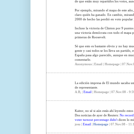
de que están muy repartidos los votos, aunq
Por ejemplo, mirando el mapa de este año, s
claro quién ha ganado. En cambio, mirand
2000 de hecho las perdió en voto popular y
Incluso la victoria de Clinton por 9 puntos
una victoria demócrata con todo el mapa p
primeras de Roosevelt.
Sé que esto es bastante obvio y no hay mu
gente y casi todos se los lleva un partido,
España pasa algo parecido, aunque en much
comentarlo.
Anonymous | Email | Homepage | 07.Nov.0
La edición impresa de El mundo sacaba un 
de representante.
A.B, |
Email
| Homepage | 07.Nov.08 - 9:5
Kaitor, no sé si aún estás ahí leyendo estos
Dos noticias de ayer de Reuters:
No record 
voter turnout percentage didn't
dicen lo m
josu |
Email
|
Homepage
| 07.Nov.08 - 11: