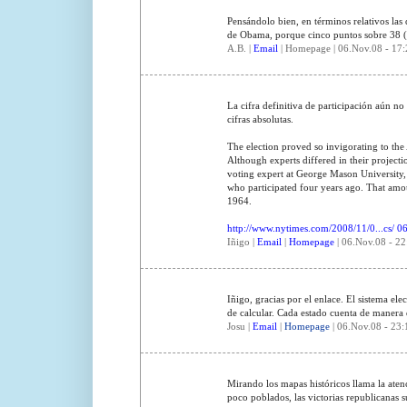
Pensándolo bien, en términos relativos las
de Obama, porque cinco puntos sobre 38 (
A.B. |
Email
| Homepage | 06.Nov.08 - 17:
La cifra definitiva de participación aún no
cifras absolutas.
The election proved so invigorating to the 
Although experts differed in their project
voting expert at George Mason University, 
who participated four years ago. That amoun
1964.
http://www.nytimes.com/2008/11/0...cs/ 06
Iñigo |
Email
|
Homepage
| 06.Nov.08 - 22
Iñigo, gracias por el enlace. El sistema ele
de calcular. Cada estado cuenta de manera 
Josu |
Email
|
Homepage
| 06.Nov.08 - 23:
Mirando los mapas históricos llama la ate
poco poblados, las victorias republicanas 