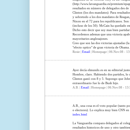
(http://www.lavanguardia.es/premium/epa
resultados en número de delegados des de
Clinton (los dos mandatos). Para resultado
y sobretodo a los dos mandatos de Reagan,
Nixon en el 72 para los republicanos. Son 
(incluso de los 50). McCain ha quedado en
Dicho esto decir que soy mas bien partidar
Recordemos ademas que una victoria apabul
mayoritarios anglosajones.
Creo que son las dos victorias ajustadas (
"efecto optico" de gran victoria de Obama.
Rosie |
Email
| Homepage | 06.Nov.08 - 13
Ayer decía elmundo.es en su editorial justo
Hombre, claro. Habiendo dos partidos, lo di
Clinton ganó con 8 y 5. Supongo que Johns
extraordinario fue lo de Bush hijo.
A.B. |
Email
| Homepage | 06.Nov.08 - 13:
A.B., una cosa es el voto popular (tanto por
o electores). Lo explica muy bien CNN en 
index.html
La Vanguardia compara delegados al coleg
resultados historicos de uno y otro tambien