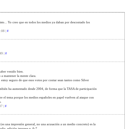
isto... Yo creo que en todos los medios ya daban por descontado los
:08 |
#
49 |
#
haber venido bien.
a mantener la mente clara.
stoy seguro de que esos votos por contar sean tantos como Silver
ambién ha aumentado desde 2004, de forma que la TASA de participación
re el tema porque los medios españoles en papel vuelven al ataque con
.
37 |
#
o (es una impresión general, no una acusación a un medio concreto) es la
rdia, edición impresa p. 6-7