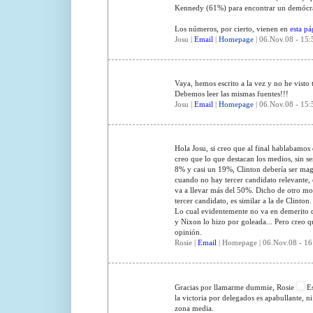
Kennedy (61%) para encontrar un demócra
Los números, por cierto, vienen en
esta p
Josu |
Email
|
Homepage
| 06.Nov.08 - 15:
Vaya, hemos escrito a la vez y no he visto 
Debemos leer las mismas fuentes!!!
Josu |
Email
|
Homepage
| 06.Nov.08 - 15:
Hola Josu, si creo que al final hablabamos
creo que lo que destacan los medios, sin se
8% y casi un 19%, Clinton debería ser ma
cuando no hay tercer candidato relevante, 
va a llevar más del 50%. Dicho de otro mod
tercer candidato, es similar a la de Clinton.
Lo cual evidentemente no va en demerito 
y Nixon lo hizo por goleada... Pero creo q
opinión.
Rosie |
Email
| Homepage | 06.Nov.08 - 16
Gracias por llamarme dummie, Rosie
Es
la victoria por delegados es apabullante, n
zona media.