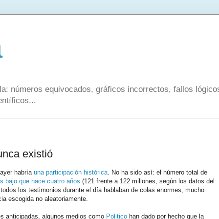
a
a: números equivocados, gráficos incorrectos, fallos lógic
ntíficos...
unca existió
 ayer habría
una participación histórica
. No ha sido así: el número total de
s bajo que hace cuatro años
(121 frente a 122 millones, según los datos del
 todos los testimonios durante el día hablaban de colas enormes, mucho
ia escogida no aleatoriamente.
es anticipadas, algunos medios como
Politico
han dado por hecho que la