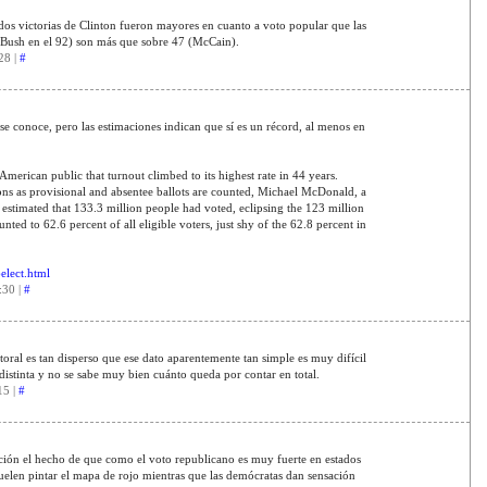
 dos victorias de Clinton fueron mayores en cuanto a voto popular que las
Bush en el 92) son más que sobre 47 (McCain).
28 |
#
 se conoce, pero las estimaciones indican que sí es un récord, al menos en
American public that turnout climbed to its highest rate in 44 years.
ions as provisional and absentee ballots are counted, Michael McDonald, a
estimated that 133.3 million people had voted, eclipsing the 123 million
ted to 62.6 percent of all eligible voters, just shy of the 62.8 percent in
elect.html
:30 |
#
ctoral es tan disperso que ese dato aparentemente tan simple es muy difícil
distinta y no se sabe muy bien cuánto queda por contar en total.
15 |
#
nción el hecho de que como el voto republicano es muy fuerte en estados
suelen pintar el mapa de rojo mientras que las demócratas dan sensación