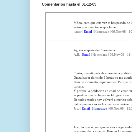
Comentarios hasta el 31-12-09
MEzo, creo que esta vez te has pasado de l
votos que mencionas que faltan...
kaitor |
Email
| Homepage | 06.Nov.08 - 10
Ay, esa etiqueta de Cuarentena...
A.B. |
Email
| Homepage | 06.Nov.08 - 11:
Cierto, una etiqueta de cuarentena podría 
Quizá haber dormido 3 horas no me ayudó 
Pero de momento, esperaremos. Porque no e
calcula.
Y porque la población en edad de votar t
es posible que no haya crecido gran cosa.
De todos modos hoy volveré a escribir sob
datos que no veo en los medios americanos
Josu |
Email
|
Homepage
| 06.Nov.08 - 13:
Josu, lo que si creo que se esta exagerand
magnitud de la victoria. Hoy en La vangua