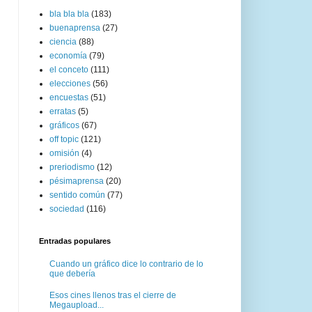
bla bla bla
(183)
buenaprensa
(27)
ciencia
(88)
economía
(79)
el conceto
(111)
elecciones
(56)
encuestas
(51)
erratas
(5)
gráficos
(67)
off topic
(121)
omisión
(4)
preriodismo
(12)
pésimaprensa
(20)
sentido común
(77)
sociedad
(116)
Entradas populares
Cuando un gráfico dice lo contrario de lo
que debería
Esos cines llenos tras el cierre de
Megaupload...