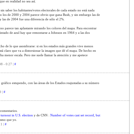
ue en realidad no sea así.
in saber los habitantes/votos electorales de cada estado no está nada
o los de 2000 y 2004 parece obvio que gana Bush, y sin embargo las de
 las de 2004 fue una diferencia de sólo el 2%.
 no parece tan aplastante mirando los colores del mapa. Para encontrar
intado de azul hay que remontarse a Johnson en 1964 y a las dos
cho de lo que asombrarse: si en los estados más grandes vive menos
 está claro que va a distorsionar la imagen que dé el mapa. De hecho en
a menor escala. Pero me suele llamar la atención y me apetece
8 - 0:27 |
#
gráfico estupendo, con las áreas de los Estados reajustadas a su número
9 |
#
 comentarios.
turnout in U.S. election
y de CNN :
Number of votes cast set record, but
ismo que yo.
11 |
#