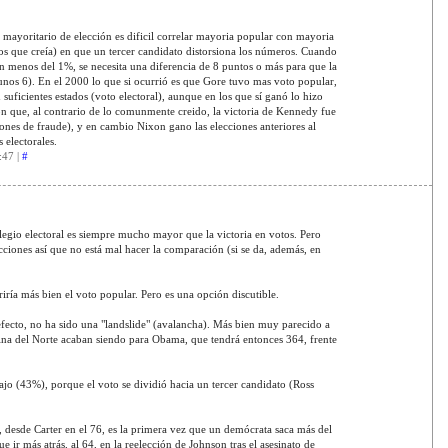
a mayoritario de elección es dificil correlar mayoria popular con mayoria
los que creía) en que un tercer candidato distorsiona los números. Cuando
en menos del 1%, se necesita una diferencia de 8 puntos o más para que la
unos 6). En el 2000 lo que si ocurrió es que Gore tuvo mas voto popular,
uficientes estados (voto electoral), aunque en los que sí ganó lo hizo
son que, al contrario de lo comunmente creido, la victoria de Kennedy fue
nes de fraude), y en cambio Nixon gano las elecciones anteriores al
 electorales.
:47 |
#
olegio electoral es siempre mucho mayor que la victoria en votos. Pero
lecciones así que no está mal hacer la comparación (si se da, además, en
iría más bien el voto popular. Pero es una opción discutible.
fecto, no ha sido una "landslide" (avalancha). Más bien muy parecido a
lina del Norte acaban siendo para Obama, que tendrá entonces 364, frente
jo (43%), porque el voto se dividió hacia un tercer candidato (Ross
 desde Carter en el 76, es la primera vez que un demócrata saca más del
 ir más atrás, al 64, en la reelección de Johnson tras el asesinato de