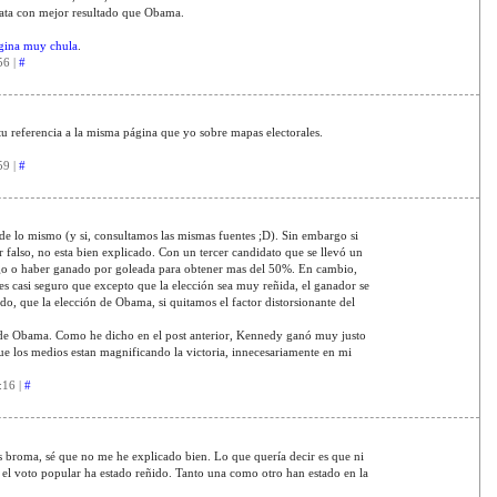
ta con mejor resultado que Obama.
ágina muy chula
.
56 |
#
tu referencia a la misma página que yo sobre mapas electorales.
59 |
#
 de lo mismo (y si, consultamos las mismas fuentes ;D). Sin embargo si
r falso, no esta bien explicado. Con un tercer candidato que se llevó un
go o haber ganado por goleada para obtener mas del 50%. En cambio,
es casi seguro que excepto que la elección sea muy reñida, el ganador se
o, que la elección de Obama, si quitamos el factor distorsionante del
de Obama. Como he dicho en el post anterior, Kennedy ganó muy justo
ue los medios estan magnificando la victoria, innecesariamente en mi
:16 |
#
 broma, sé que no me he explicado bien. Lo que quería decir es que ni
i el voto popular ha estado reñido. Tanto una como otro han estado en la