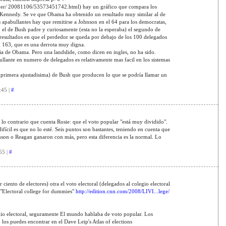
per/ 20081106/53573451742.html) hay un gráfico que compara los
 Kennedy. Se ve que Obama ha obtenido un resultado muy similar al de
s apabullantes hay que remitirse a Johnson en el 64 para los democratas,
 el de Bush padre y curiosamente (esta no la esperaba) el segundo de
resultados en que el perdedor se queda por debajo de los 100 delegados
 163, que es una derrota muy digna.
ia de Obama. Pero una landslide, como dicen en ingles, no ha sido.
lante en numero de delegados es relativamente mas facil en los sistemas
la primera ajustadisima) de Bush que producen lo que se podría llamar un
:45 |
#
 lo contrario que cuenta Rosie: que el voto popular "está muy dividido".
fícil es que no lo esté. Seis puntos son bastantes, teniendo en cuenta que
on o Reagan ganaron con más, pero esta diferencia es la normal. Lo
55 |
#
 ciento de electores) otra el voto electoral (delegados al colegio electoral
"Electoral college for dummies"
http://edition.cnn.com/2008/LIVI...lege/
io electoral, seguramente El mundo hablaba de voto popular. Los
 los puedes encontrar en el Dave Leip's Atlas of elections