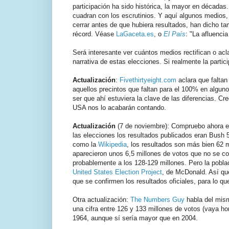
participación ha sido histórica, la mayor en década
cuadran con los escrutinios. Y aquí algunos medios, e
cerrar antes de que hubiera resultados, han dicho t
récord. Véase
LaGaceta.es
, o
El País
: "La afluenci
Será interesante ver cuántos medios rectifican o acl
narrativa de estas elecciones. Si realmente la parti
Actualización
:
Fivethirtyeight.com
aclara que faltan
aquellos precintos que faltan para el 100% en algun
ser que ahí estuviera la clave de las diferencias. C
USA nos lo acabarán contando.
Actualización
(7 de noviembre): Compruebo ahora e
las elecciones los resultados publicados eran Bush 
como la
Wikipedia
, los resultados son más bien 62 m
aparecieron unos 6,5 millones de votos que no se co
probablemente a los 128-129 millones. Pero la pobl
United States Election Project
, de McDonald. Así qu
que se confirmen los resultados oficiales, para lo 
Otra actualización:
The Numbers Guy
habla del mism
una cifra entre 126 y 133 millones de votos (vaya ho
1964, aunque sí sería mayor que en 2004.