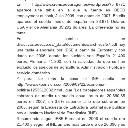
En http://www.cronicadearagon.es/wordpress/?p=8771
aparece una tabla en la que la fuente es OECD
employment outlook, Julio 2009, con datos de 2007. En ella
aparece el sueldo medio de España en 28.871 Dolares
USA y el de Alemania 35.292 dolares. La diferencia no es
tanta.
En cambio en
diractivas.adecco.es/_data/documentos/archivos/57.pdf hay
una tabla elaborada por IESE a partir de Eurostat y con
datos de 2006, donde los sueldos son Espàña 21.400
euros, Alemania 41.200, con la salvedad de que se han
excluido los sueldos de agricultura, Administración Pública y
servicio doméstico.
Y para liar más la cosa el INE suelta, en
http://www.expansion.com/2009/09/22/economia-
politica/1253612632.html , que "Los trabajadores españoles
cobraron de media un sueldo anual bruto de 20.390,35
euros en 2007, un 3,6% superior a lo que cobraron en
2006, según la Encuesta de Estructura Salarial que publica
hoy el Instituto Nacional de Estadística (INE).
Resumiendo según IESE-Eurostat en 2006 el sueldo era
21.400 y según el INE un año más tarde era de 20.390 y es