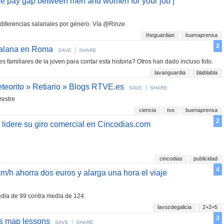
he pay gap between men and women for your job |
diferencias salariales por género. Vía @Rinze
theguardian
buenaprensa
2
atalana en Roma
|
SAVE
SHARE
familiares de la joven para contar esta historia? Otros han dado incluso foto.
lavanguardia
blablabla
eteorito » Retiario » Blogs RTVE.es
|
SAVE
SHARE
restre
ciencia
tve
buenaprensa
2
 lidere su giro comercial en Cincodias.com
cincodias
publicidad
4
km/h ahorra dos euros y alarga una hora el viaje
 media de 99 contra media de 124.
lavozdegalicia
2+2=5
3
as map lessons
|
SAVE
SHARE