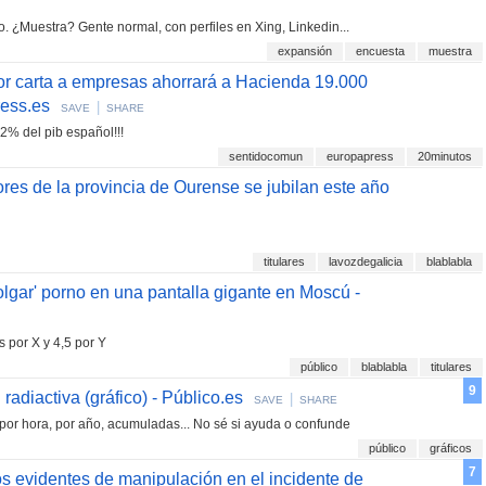
o. ¿Muestra? Gente normal, con perfiles en Xing, Linkedin...
expansión
encuesta
muestra
por carta a empresas ahorrará a Hacienda 19.000
ress.es
|
SAVE
SHARE
 2% del pib español!!!
sentidocomun
europapress
20minutos
res de la provincia de Ourense se jubilan este año
titulares
lavozdegalicia
blablabla
olgar' porno en una pantalla gigante en Moscú -
s por X y 4,5 por Y
público
blablabla
titulares
9
radiactiva (gráfico) - Público.es
|
SAVE
SHARE
por hora, por año, acumuladas... No sé si ayuda o confunde
público
gráficos
7
s evidentes de manipulación en el incidente de