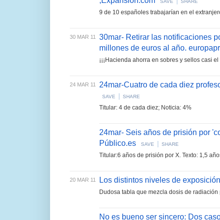
,Expansion.com
|
SAVE
SHARE
9 de 10 españoles trabajarían en el extranjer
30mar- Retirar las notificaciones 
30 MAR 11
millones de euros al año. europap
¡¡¡Hacienda ahorra en sobres y sellos casi el
24mar-Cuatro de cada diez profeso
24 MAR 11
|
SAVE
SHARE
Titular: 4 de cada diez; Noticia: 4%
24mar- Seis años de prisión por 'c
Público.es
|
SAVE
SHARE
Titular:6 años de prisión por X. Texto: 1,5 año
Los distintos niveles de exposición 
20 MAR 11
Dudosa tabla que mezcla dosis de radiación 
No es bueno ser sincero: Dos caso