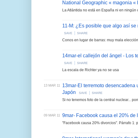
National Geographic « magonia « 
La Atlántida no está en España ni en ningún 
11-M: ¿Es posible que algo así se
|
SAVE
SHARE
Conos en lugar de barras: muy mala elecció
14mar-el callejón del ángel - Los 
|
SAVE
SHARE
La escala de Richter ya no se usa
13mar-El terremoto desencadena un
13 MAR 11
Japón
|
SAVE
SHARE
Si no tenemos foto de la central nuclear... po
9mar- Facebook causa el 20% de l
09 MAR 11
"Facebook causa 20% divorcios". Párrafo 1: p