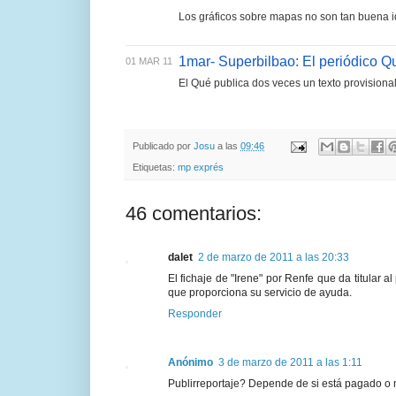
Los gráficos sobre mapas no son tan buena 
1mar- Superbilbao: El periódico Q
01 MAR 11
El Qué publica dos veces un texto provision
Publicado por
Josu
a las
09:46
Etiquetas:
mp exprés
46 comentarios:
dalet
2 de marzo de 2011 a las 20:33
El fichaje de "Irene" por Renfe que da titular 
que proporciona su servicio de ayuda.
Responder
Anónimo
3 de marzo de 2011 a las 1:11
Publirreportaje? Depende de si está pagado o 