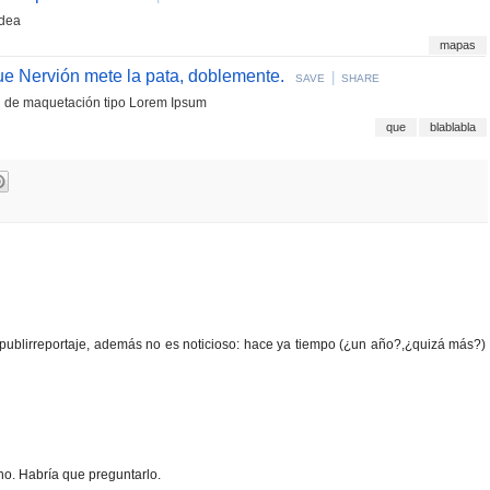
idea
mapas
ue Nervión mete la pata, doblemente.
|
SAVE
SHARE
al de maquetación tipo Lorem Ipsum
que
blablabla
al publirreportaje, además no es noticioso: hace ya tiempo (¿un año?,¿quizá más?)
no. Habría que preguntarlo.