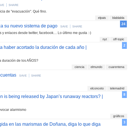
|
AVE
SHARE
icia de "evacuación". Qué fino.
elpais
blablabla
24
ca su nuevo sistema de pago
|
SAVE
SHARE
 enlaces desde twitter, facebook.... Lo último me gusta :-)
nyt
off-topic
2
a haber acortado la duración de cada año |
la duración de los AÑOS?
ciencia
elmundo
cuarentena
 cuentas
|
SAVE
SHARE
elconceto
telemadrid
8
 is being released by Japan’s runaway reactors? |
rovocar alarmismo
gráficos
3
gida en las marismas de Doñana, diga lo que diga