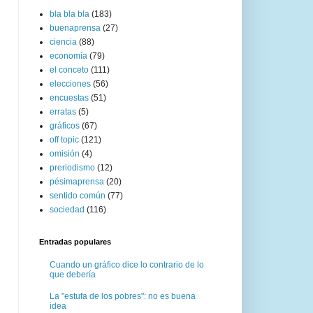
bla bla bla
(183)
buenaprensa
(27)
ciencia
(88)
economía
(79)
el conceto
(111)
elecciones
(56)
encuestas
(51)
erratas
(5)
gráficos
(67)
off topic
(121)
omisión
(4)
preriodismo
(12)
pésimaprensa
(20)
sentido común
(77)
sociedad
(116)
Entradas populares
Cuando un gráfico dice lo contrario de lo
que debería
La "estufa de los pobres": no es buena
idea