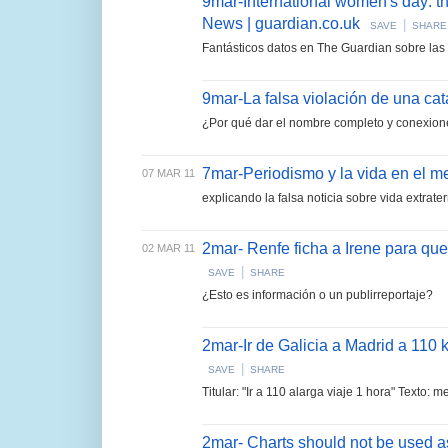
9mar-International women's day: t
News | guardian.co.uk
|
SAVE
SHARE
Fantásticos datos en The Guardian sobre las 
9mar-La falsa violación de una c
¿Por qué dar el nombre completo y conexiones 
7mar-Periodismo y la vida en el m
07 MAR 11
explicando la falsa noticia sobre vida extrater
2mar- Renfe ficha a Irene para que
02 MAR 11
|
SAVE
SHARE
¿Esto es información o un publirreportaje?
2mar-Ir de Galicia a Madrid a 110 
|
SAVE
SHARE
Titular: "Ir a 110 alarga viaje 1 hora" Texto:
2mar- Charts should not be used 