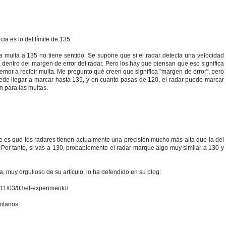
ia es lo del límite de 135.
 la multa a 135 no tiene sentido. Se supone que si el radar detecta una velocidad
 dentro del margen de error del radar. Pero los hay que piensan que eso significa
emor a recibir multa. Me pregunto qué creen que significa "margen de error", pero
puede llegar a marcar hasta 135, y en cuanto pasas de 120, el radar puede marcar
n para las multas.
rre es que los radares tienen actualmente una precisión mucho más alta que la del
. Por tanto, si vas a 130, probablemente el radar marque algo muy similar a 130 y
ia, muy orgulloso de su artículo, lo ha defendido en su blog:
011/03/03/el-experimento/
ntarios.