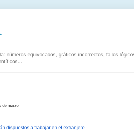
a
a: números equivocados, gráficos incorrectos, fallos lógic
ntíficos...
s de marzo
n dispuestos a trabajar en el extranjero