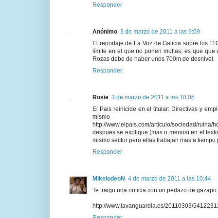
Responder
Anónimo
3 de marzo de 2011 a las 9:09
El reportaje de La Voz de Galicia sobre los 11
límite en el que no ponen multas; es que que
Rozas debe de haber unos 700m de desnivel.
Responder
Rosie
3 de marzo de 2011 a las 10:05
El Pais reinicide en el titular: Directivas y
mism
http://www.elpais.com/articulo/sociedad/ru
despues se explique (mas o menos) en el texto,
mismo sector pero ellas trabajan mas a tiempo pa
Responder
MikelodeoN
4 de marzo de 2011 a las 10:44
Te traigo una noticia con un pedazo de gazapo. 
http://www.lavanguardia.es/20110303/54122312
Responder