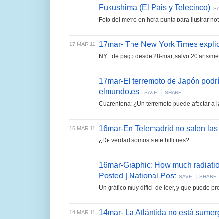
Fukushima (El Pais y Telecinco)
S
Foto del metro en hora punta para ilustrar not
17mar- The New York Times expli
17 MAR 11
NYT de pago desde 28-mar, salvo 20 arts/mes y
17mar-El terremoto de Japón podrí
elmundo.es
|
SAVE
SHARE
Cuarentena: ¿Un terremoto puede afectar a 
16mar-En Telemadrid no salen las
16 MAR 11
¿De verdad somos siete billones?
16mar-Graphic: How much radiation
Posted | National Post
|
SAVE
SHARE
Un gráfico muy difícil de leer, y que puede p
14mar- La Atlántida no está sumer
14 MAR 11