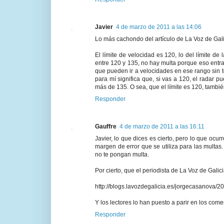
Javier
4 de marzo de 2011 a las 14:06
Lo más cachondo del artículo de La Voz de Galic
El límite de velocidad es 120, lo del límite de
entre 120 y 135, no hay multa porque eso entra
que pueden ir a velocidades en ese rango sin t
para mí significa que, si vas a 120, el radar 
más de 135. O sea, que el límite es 120, tambié
Responder
Gauffre
4 de marzo de 2011 a las 16:11
Javier, lo que dices es cierto, pero lo que ocu
margen de error que se utiliza para las multas
no te pongan multa.
Por cierto, que el periodista de La Voz de Galic
http://blogs.lavozdegalicia.es/jorgecasanova/2
Y los lectores lo han puesto a parir en los come
Responder