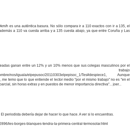
0km/h es una auténtica basura. No sólo compara ir a 110 exactos con ir a 135, el
 además a 110 va cuesta arriba y a 135 cuesta abajo, ya que entre Coruña y Las
 empleadas ganan entre un 12% y un 10% menos que sus colegas masculinos por el
o trabajo
ina/hombre/nos/iguala/elpepusoc/20110303elpepisoc_1/Tes#despiece1, Aunque
 me temo que lo que entiende el lector medio "por el mismo trabajo" no es "en el
rcial, sin horas extras y en puestos de menor importancia directiva"... joer...
El periodista debería dejar de hacer lo que hace. A ver si lo encuentras.
896/les-borges-blanques-tendra-la-primera-central-termosolar.html