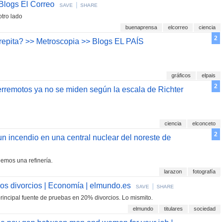
Blogs El Correo
|
SAVE
SHARE
otro lado
buenaprensa
elcorreo
ciencia
2
 repita? >> Metroscopia >> Blogs EL PAÍS
n
gráficos
elpais
2
terremotos ya no se miden según la escala de Richter
ciencia
elconceto
2
 incendio en una central nuclear del noreste de
nemos una refinería.
larazon
fotografía
os divorcios | Economía | elmundo.es
|
SAVE
SHARE
rincipal fuente de pruebas en 20% divorcios. Lo mismito.
elmundo
titulares
sociedad