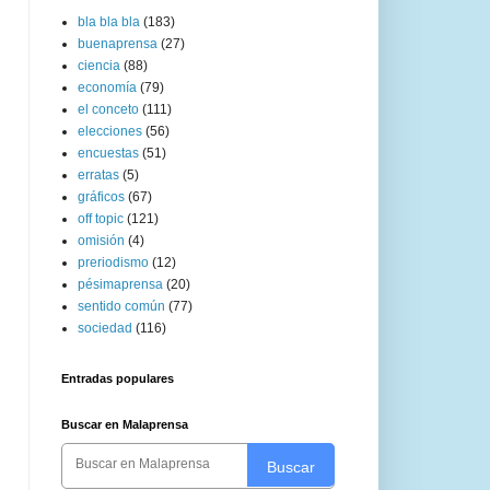
bla bla bla
(183)
buenaprensa
(27)
ciencia
(88)
economía
(79)
el conceto
(111)
elecciones
(56)
encuestas
(51)
erratas
(5)
gráficos
(67)
off topic
(121)
omisión
(4)
preriodismo
(12)
pésimaprensa
(20)
sentido común
(77)
sociedad
(116)
Entradas populares
Buscar en Malaprensa
Buscar