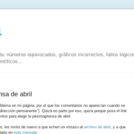
a
a: números equivocados, gráficos incorrectos, fallos lógic
ntíficos...
sa de abril
blema en mi página, por el que los comentarios no aparecían cuando se
dirección permanente"). Quizá en parte por eso, quizá porque puse el link
tos para elegir la pésimaprensa de abril.
o, les invito de nuevo a que echen un vistazo al
archivo de abril
, y a que
tario en
este mensaje
.