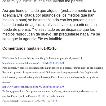
cosa muy distinta. Mucha casualidad me parece.
Así que tiene pinta de que alguien (probablemente en la
agencia Efe, citada por algunos de los medios que han
metido la pata) se ha trastabillado con los porcentajes al
hacer la nota de agencia, tal vez al vuelo, a partir de una
rueda de prensa. Y el resultado es un disparate que los
medios reproducen de nuevo, sin preguntarse nada. Ya se
sabe que la agencia Efe es infalible.
Comentarios hasta el 01-01-10
"El Correo de Andalucía" cae también y lo lleva a su portada el jueves 14:
http://www.correoandalucia.com/ v...155143145424170
Pero además, y como si quisieran batir algún record de portadas "metepatas", al día siguiente
llevan a la portada la aprobación por el Gobierno del Anteproyecto de Ley Orgánica de
salud sexual y reproductiva y de la interrupción voluntaria del embarazo de la siguiente
manera:
http://www.correoandalucia.com/ v...155143145424170
Es decir, que ni hace falta presentación ante las Cortes, ni tramitación parlamentaria, ni
aprobación, ni publicación en el B.O.E., ni nada de nada.
Fausto |
Email
| Homepage | 16.May.09 - 12:48 |
#