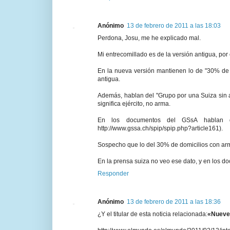
Anónimo
13 de febrero de 2011 a las 18:03
Perdona, Josu, me he explicado mal.
Mi entrecomillado es de la versión antigua, por
En la nueva versión mantienen lo de "30% de l
antigua.
Además, hablan del "Grupo por una Suiza sin 
significa ejército, no arma.
En los documentos del GSsA hablan 
http://www.gssa.ch/spip/spip.php?article161).
Sospecho que lo del 30% de domicilios con arma
En la prensa suiza no veo ese dato, y en los 
Responder
Anónimo
13 de febrero de 2011 a las 18:36
¿Y el titular de esta noticia relacionada:
«Nueve 