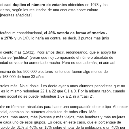
adi
casi duplica el número de votantes
obtenidos en 1978 y las
tistas, según los resultados de una encuesta sobre cultura
[negritas añadidas]
eferéndum constititucional,
el 46% votaría de forma afirmativa -
 a 1978
- y un 14% lo haría en contra, es decir, 3 puntos más [mis
or ciento más (15/31). Podríamos decir, redondeando, que el apoyo ha
ular se "justifica" (verán que no) comparando el número absoluto de
en edad de votar ha aumentado mucho. Pero es que además, ni aún así:
r encima de los 800.000 electores -entonces fueron algo menos de
los 163.000 de hace 33 años.
rcios más. No el doble. Les decía ayer a unos alumnos periodistas que no
o es lo mismo redondear 22,1 a 22 que 0,1 a 0. Por la misma razón, cuando
no social no se puede redondear 1,67 a 2, ni a "casi 2".
lar en términos absolutos para hacer una comparación de ese tipo. Al crecer
cial, cambian los números absolutos de todos ellos. Más
igiosos, más ateos, más jóvenes y más viejos, más hombres y más mujeres.
de cada uno de esos grupos. Es decir, en este caso, que el porcentaje de
subido del 31% al 46%, un 15% sobre el total de la población, o un 48% por