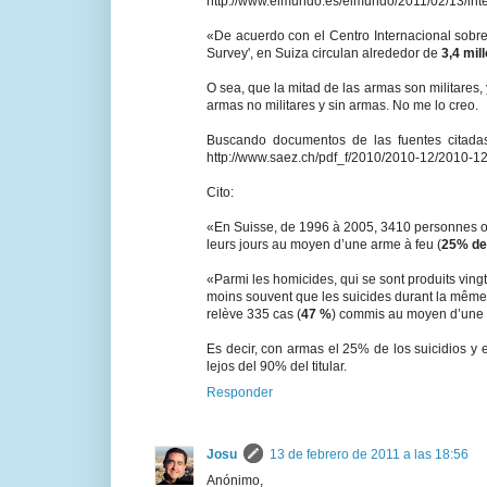
http://www.elmundo.es/elmundo/2011/02/13/int
«De acuerdo con el Centro Internacional sobre
Survey', en Suiza circulan alrededor de
3,4 mil
O sea, que la mitad de las armas son militares,
armas no militares y sin armas. No me lo creo.
Buscando documentos de las fuentes citadas
http://www.saez.ch/pdf_f/2010/2010-12/2010-12-
Cito:
«En Suisse, de 1996 à 2005, 3410 personnes on
leurs jours au moyen d’une arme à feu (
25% de 
«Parmi les homicides, qui se sont produits vingt
moins souvent que les suicides durant la même
relève 335 cas (
47 %
) commis au moyen d’une 
Es decir, con armas el 25% de los suicidios 
lejos del 90% del titular.
Responder
Josu
13 de febrero de 2011 a las 18:56
Anónimo,