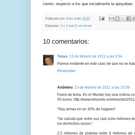
ciento, respecto a los que inicialmente la apoyaban
Publicado por
Josu
a las
12:07
Etiquetas:
2 y 2 son 5
,
el correo
10 comentarios:
Tonyo
13 de febrero de 2011 a las 0:54
Parece evidente en este caso de que no se trat
Responder
Anónimo
13 de febrero de 2011 a las 15:39
Fuera de tema. En el Mundo hay una noticia con e
50 euros. http://www.elmundo.es/elmundo/2011
"Hay armas en un 30% de hogares"
"Se calcula que entre sus casi ocho millones de
los domicilios suizos."
2,5 millones de pistolas entre 8 millones de