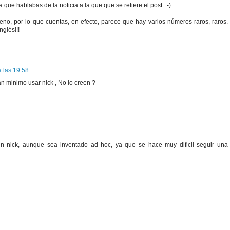
ía que hablabas de la noticia a la que que se refiere el post. :-)
eno, por lo que cuentas, en efecto, parece que hay varios números raros, raros.
nglés!!!
a las 19:58
 minimo usar nick , No lo creen ?
n nick, aunque sea inventado ad hoc, ya que se hace muy dificil seguir una