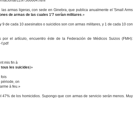
ernacional/1297566664.html
 las armas ligeras, con sede en Ginebra, que publica anualmente el 'Small Arms
lones de armas de las cuales 1’7 serían militares
.»
 y 9 de cada 10 asesinatos o suicidios son con armas militares, y 1 de cada 10 con
 por el artículo, encuentro éste de la Federación de Médicos Suizos (FMH):
f.pdf
t mis fin à
tous les suicides
)»
 fois
 période, on
arme à feu.»
y el 47% de los homicidios. Supongo que con armas de servicio serán menos. Muy