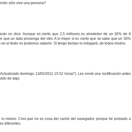
icilio sólo vive una persona?
texto no dice. Aunque es cierto que 2,5 millones es alrededor de un 30% de 8
ice que un dato provenga del otro. A lo mejor sí es cierto que se sabe que un 30%
 en el texto no podemos saberlo. Si tengo tiempo lo indagaré, de todos modos.
("Actualizado domingo 13/02/2011 15:52 horas"). Les envié una rectificación antes
vido de algo.
o lo mismo. Creo que no es cosa del caché del navegador, porque he probado a
es diferentes.