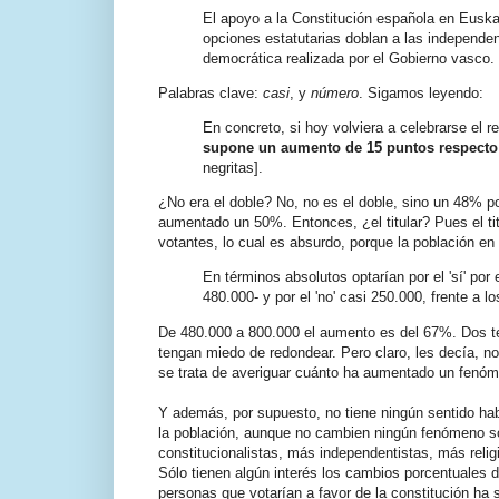
El apoyo a la Constitución española en Eusk
opciones estatutarias doblan a las independen
democrática realizada por el Gobierno vasco. 
Palabras clave:
casi
, y
número
. Sigamos leyendo:
En concreto, si hoy volviera a celebrarse el r
supone un aumento de 15 puntos respecto
negritas].
¿No era el doble? No, no es el doble, sino un 48% p
aumentado un 50%. Entonces, ¿el titular? Pues el tit
votantes, lo cual es absurdo, porque la población 
En términos absolutos optarían por el 'sí' po
480.000- y por el 'no' casi 250.000, frente a 
De 480.000 a 800.000 el aumento es del 67%. Dos te
tengan miedo de redondear. Pero claro, les decía, n
se trata de averiguar cuánto ha aumentado un fenóme
Y además, por supuesto, no tiene ningún sentido hab
la población, aunque no cambien ningún fenómeno so
constitucionalistas, más independentistas, más rel
Sólo tienen algún interés los cambios porcentuales 
personas que votarían a favor de la constitución ha 