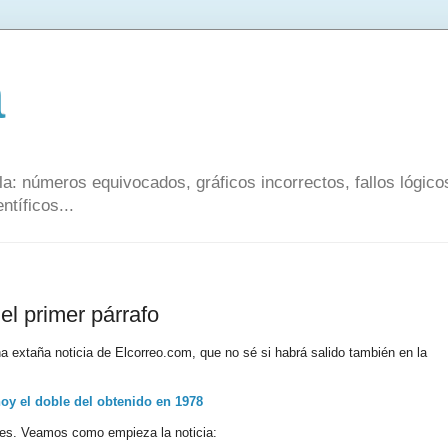
a
a: números equivocados, gráficos incorrectos, fallos lógic
ntíficos...
el primer párrafo
a extaña noticia de Elcorreo.com, que no sé si habrá salido también en la
hoy el doble del obtenido en 1978
o es. Veamos como empieza la noticia: