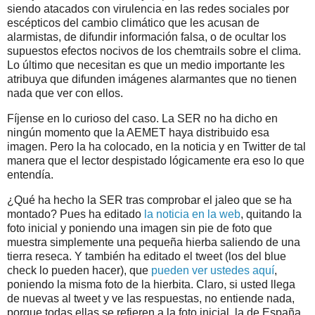
siendo atacados con virulencia en las redes sociales por
escépticos del cambio climático que les acusan de
alarmistas, de difundir información falsa, o de ocultar los
supuestos efectos nocivos de los chemtrails sobre el clima.
Lo último que necesitan es que un medio importante les
atribuya que difunden imágenes alarmantes que no tienen
nada que ver con ellos.
Fíjense en lo curioso del caso. La SER no ha dicho en
ningún momento que la AEMET haya distribuido esa
imagen. Pero la ha colocado, en la noticia y en Twitter de tal
manera que el lector despistado lógicamente era eso lo que
entendía.
¿Qué ha hecho la SER tras comprobar el jaleo que se ha
montado? Pues ha editado
la noticia en la web
, quitando la
foto inicial y poniendo una imagen sin pie de foto que
muestra simplemente una pequeña hierba saliendo de una
tierra reseca. Y también ha editado el tweet (los del blue
check lo pueden hacer), que
pueden ver ustedes aquí
,
poniendo la misma foto de la hierbita. Claro, si usted llega
de nuevas al tweet y ve las respuestas, no entiende nada,
porque todas ellas se refieren a la foto inicial, la de España