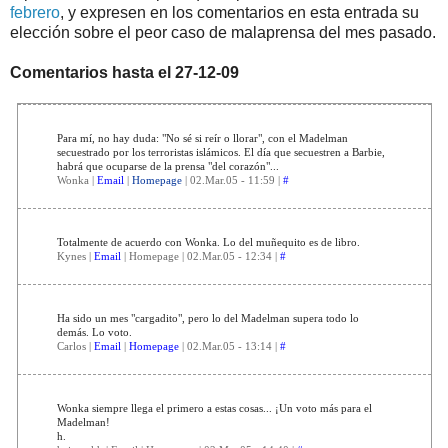
febrero
, y expresen en los comentarios en esta entrada su
elección sobre el peor caso de malaprensa del mes pasado.
Comentarios hasta el 27-12-09
Para mí, no hay duda: "No sé si reír o llorar", con el Madelman
secuestrado por los terroristas islámicos. El día que secuestren a Barbie,
habrá que ocuparse de la prensa "del corazón"...
Wonka |
Email
|
Homepage
| 02.Mar.05 - 11:59 |
#
Totalmente de acuerdo con Wonka. Lo del muñequito es de libro.
Kynes |
Email
| Homepage | 02.Mar.05 - 12:34 |
#
Ha sido un mes "cargadito", pero lo del Madelman supera todo lo
demás. Lo voto.
Carlos |
Email
|
Homepage
| 02.Mar.05 - 13:14 |
#
Wonka siempre llega el primero a estas cosas... ¡Un voto más para el
Madelman!
h.