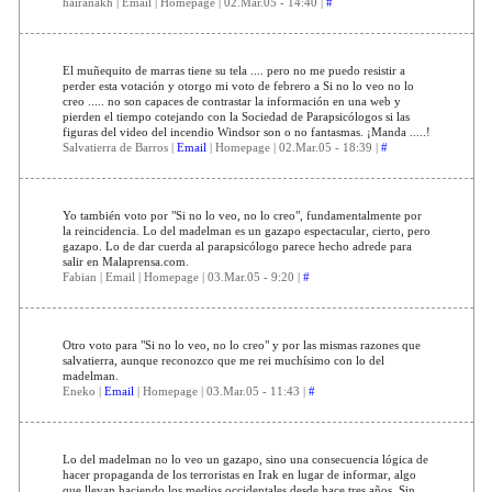
hairanakh | Email | Homepage | 02.Mar.05 - 14:40 |
#
El muñequito de marras tiene su tela .... pero no me puedo resistir a
perder esta votación y otorgo mi voto de febrero a Si no lo veo no lo
creo ..... no son capaces de contrastar la información en una web y
pierden el tiempo cotejando con la Sociedad de Parapsicólogos si las
figuras del video del incendio Windsor son o no fantasmas. ¡Manda .....!
Salvatierra de Barros |
Email
| Homepage | 02.Mar.05 - 18:39 |
#
Yo también voto por "Si no lo veo, no lo creo", fundamentalmente por
la reincidencia. Lo del madelman es un gazapo espectacular, cierto, pero
gazapo. Lo de dar cuerda al parapsicólogo parece hecho adrede para
salir en Malaprensa.com.
Fabian | Email | Homepage | 03.Mar.05 - 9:20 |
#
Otro voto para "Si no lo veo, no lo creo" y por las mismas razones que
salvatierra, aunque reconozco que me rei muchísimo con lo del
madelman.
Eneko |
Email
| Homepage | 03.Mar.05 - 11:43 |
#
Lo del madelman no lo veo un gazapo, sino una consecuencia lógica de
hacer propaganda de los terroristas en Irak en lugar de informar, algo
que llevan haciendo los medios occidentales desde hace tres años. Sin