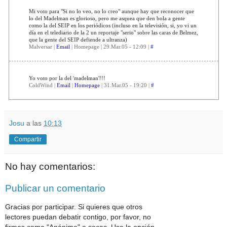
Mi voto para "Si no lo veo, no lo creo" aunque hay que reconocer que
lo del Madelman es glorioso, pero me asquea que den bola a gente
como la del SEIP en los periódicos (incluso en la televisión, si, yo vi un
día en el telediario de la 2 un reportaje "serio" sobre las caras de Belmez,
que la gente del SEIP defiende a ultranza)
Malversar |
Email
| Homepage | 29.Mar.05 - 12:09 |
#
Yo voto por la del 'madelman'!!!
ColdWind |
Email
|
Homepage
| 31.Mar.05 - 19:20 |
#
Josu
a las
10:13
Compartir
No hay comentarios:
Publicar un comentario
Gracias por participar. Si quieres que otros
lectores puedan debatir contigo, por favor, no
firmes como "Anónimo" a secas. Usa la opción