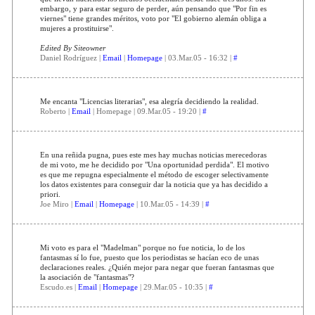
embargo, y para estar seguro de perder, aún pensando que "Por fin es
viernes" tiene grandes méritos, voto por "El gobierno alemán obliga a
mujeres a prostituirse".
Edited By Siteowner
Daniel Rodríguez |
Email
|
Homepage
| 03.Mar.05 - 16:32 |
#
Me encanta "Licencias literarias", esa alegría decidiendo la realidad.
Roberto |
Email
| Homepage | 09.Mar.05 - 19:20 |
#
En una reñida pugna, pues este mes hay muchas noticias merecedoras
de mi voto, me he decidido por "Una oportunidad perdida". El motivo
es que me repugna especialmente el método de escoger selectivamente
los datos existentes para conseguir dar la noticia que ya has decidido a
priori.
Joe Miro |
Email
|
Homepage
| 10.Mar.05 - 14:39 |
#
Mi voto es para el "Madelman" porque no fue noticia, lo de los
fantasmas sí lo fue, puesto que los periodistas se hacían eco de unas
declaraciones reales. ¿Quién mejor para negar que fueran fantasmas que
la asociación de "fantasmas"?
Escudo.es |
Email
|
Homepage
| 29.Mar.05 - 10:35 |
#