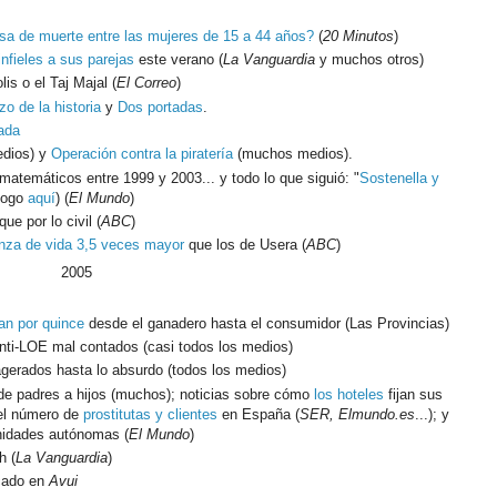
sa de muerte entre las mujeres de 15 a 44 años?
(
20 Minutos
)
infieles a sus parejas
este verano (
La Vanguardia
y muchos otros)
is o el Taj Majal (
El Correo
)
o de la historia
y
Dos portadas
.
cada
edios) y
Operación contra la piratería
(muchos medios).
 matemáticos entre 1999 y 2003... y todo lo que siguió: "
Sostenella y
ílogo
aquí
) (
El Mundo
)
que por lo civil (
ABC
)
nza de vida 3,5 veces mayor
que los de Usera (
ABC
)
2005
can por quince
desde el ganadero hasta el consumidor (Las Provincias)
nti-LOE mal contados (casi todos los medios)
agerados hasta lo absurdo (todos los medios)
e padres a hijos (muchos); noticias sobre cómo
los hoteles
fijan sus
 el número de
prostitutas y clientes
en España (
SER, Elmundo.es
...); y
idades autónomas (
El Mundo
)
h (
La Vanguardia
)
cado en
Avui