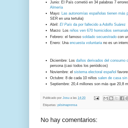
Junio: El País cometió en 34 palabras 7 errore
Almería
Mayo:
Las autonomías españolas tienen más p
SER en una tertulia)
Abril:
El País
da por fallecido a Adolfo Suárez
Marzo: Los
niños ven 670 homicidios semanal
Febrero: el famoso
soldado secuestrado
con un
Enero: Una
encuesta voluntaria
no es un interro
Diciembre: Los
daños derivados del consumo 
persona (casi todos los periódicos)
Noviembre: el
sistema electoral español
favorec
Octubre: 8 de cada 10 niños
salen de casa sin
Septiembre: 20,4 millones son más que 20,8 m
Publicado por
Josu
a las
14:20
Etiquetas:
pésimaprensa
No hay comentarios: