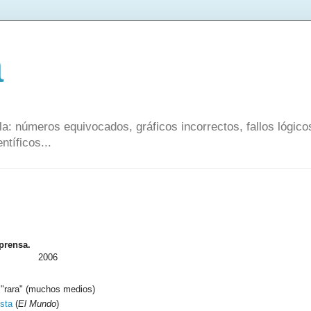
a
a: números equivocados, gráficos incorrectos, fallos lógic
ntíficos...
prensa.
2006
"rara" (muchos medios)
usta
(
El Mundo
)