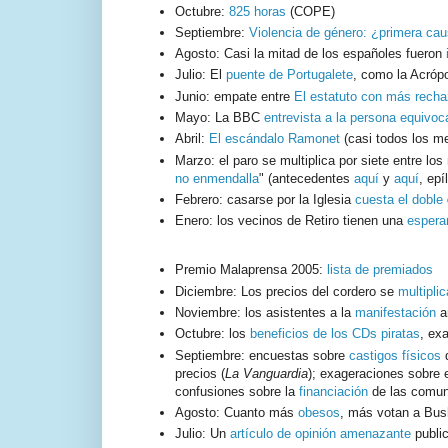
Octubre:
825 horas
(COPE)
Septiembre:
Violencia de género: ¿primera cau
Agosto: Casi la mitad de los españoles fueron
Julio: El
puente de Portugalete
, como la Acrópol
Junio: empate entre
El estatuto con más rechaz
Mayo: La BBC
entrevista a la persona equivo
Abril:
El escándalo Ramonet
(casi todos los m
Marzo: el paro se multiplica por siete entre los
no enmendalla
" (antecedentes
aquí
y
aquí
, ep
Febrero: casarse por la Iglesia
cuesta el doble
Enero: los vecinos de Retiro tienen una
espera
Premio Malaprensa 2005:
lista de premiados
Diciembre: Los precios del cordero se
multipli
Noviembre: los asistentes a la
manifestación
a
Octubre: los
beneficios de los CDs piratas
, ex
Septiembre: encuestas sobre
castigos físicos
d
precios (
La Vanguardia
); exageraciones sobre
confusiones sobre la
financiación
de las comun
Agosto: Cuanto más
obesos
, más votan a Bus
Julio: Un
artículo de opinión amenazante
publi