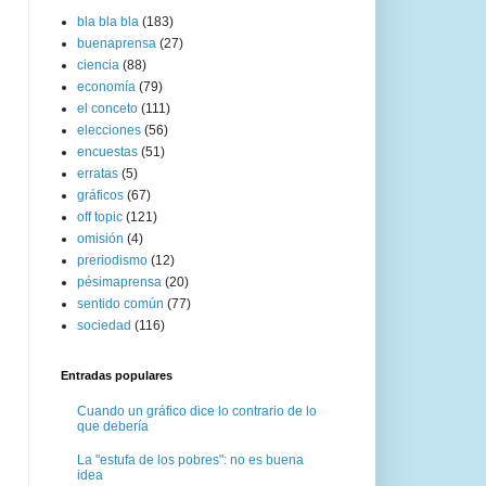
bla bla bla
(183)
buenaprensa
(27)
ciencia
(88)
economía
(79)
el conceto
(111)
elecciones
(56)
encuestas
(51)
erratas
(5)
gráficos
(67)
off topic
(121)
omisión
(4)
preriodismo
(12)
pésimaprensa
(20)
sentido común
(77)
sociedad
(116)
Entradas populares
Cuando un gráfico dice lo contrario de lo
que debería
La "estufa de los pobres": no es buena
idea